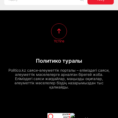
Үстіге
Политико туралы
Politico.kz саяси-әлеуметтік порталы – еліміздегі саяси,
әлеуметтік мәселелерге арналған бірегей жоба.
Еліміздегі саяси жағдайлар, маңызды оқиғалар,
әлеуметтік мәселелер біздің назарымыздан тыс
қалмайды.