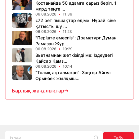
Қостанайда 50 адамға қарыз беріп, 1
млрд теңге ...
06.08.2026
11:36
«72 рет пышақтар едім»: Нұрай ісіне
қатысты шу ...
06.08.2026
11:23
​"Періште емеспіз": Драматург Думан
Рамазан Жүр...
06.08.2026
10:29
Вьетнамнан жеткізілді ме: Іздеудегі
Қайсар Қамз...
06.08.2026
10:14
"Толық ақталмаған": Заңгер Айгүл
Орынбек жылқыш...
Барлық жаңалықтар
Табу