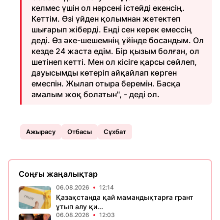
келмес үшін ол нәрсені істейді екенсің.
Кеттім. Өзі үйден қолымнан жетектеп
шығарып жіберді. Енді сен керек емессің
деді. Өз әке-шешемнің үйінде босандым. Ол
кезде 24 жаста едім. Бір қызым болған, ол
шетінеп кетті. Мен ол кісіге қарсы сөйлеп,
дауысымды көтеріп айқайлап көрген
емеспін. Жылап отыра беремін. Басқа
амалым жоқ болатын", - деді ол.
Ажырасу
Отбасы
Сұхбат
Соңғы жаңалықтар
06.08.2026
12:14
Қазақстанда қай мамандықтарға грант
ұтып алу қи...
06.08.2026
12:03