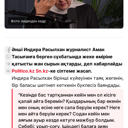
Фото: видеодан кадр
Әнші Индира Расылхан журналист Аман
Тасығанға берген сұхбатында жеке өміріне
қатысты жан сырын ақтарды, деп хабарлайды
Politico.kz
Sn.kz
-ке сілтеме жасап.
Индира Расылхан бірінші күйеуінен таяқ жегенін,
бір баласы шетінеп кеткенін бүкпесіз баяндады.
"Кезінде бас тартқаннан кейін мен ол кісіге
қалай айта беремін? Қыздарының бар екенін
мен оның есіне неге сала беруім керек? Неге
мен айта беруім керек? Содан кейін мен
аяғым ауыр кезде кетуге мәжбүр болдым.
Себебі: ұрып-соғу. Ішіңдегі балаға зиян