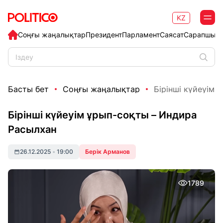
KZ
Соңғы жаңалықтар
Президент
Парламент
Саясат
Сарапшыл
Басты бет
Соңғы жаңалықтар
Бірінші күйеуім 
Бірінші күйеуім ұрып-соқты – Индира
Расылхан
26.12.2025
•
19:00
Берік Арманов
1789