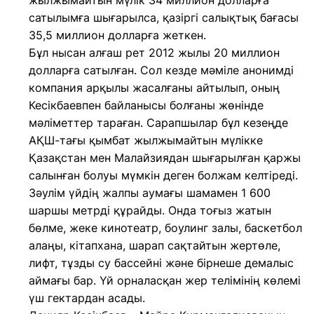
жылжымайтын мүлік 34 миллион долларға
сатылымға шығарылса, қазіргі салықтық бағасы
35,5 миллион долларға жеткен.
Бұл нысан алғаш рет 2012 жылы 20 миллион
долларға сатылған. Сол кезде мәміле анонимді
компания арқылы жасалғаны айтылып, оның
Кесікбаевпен байланысы болғаны жөнінде
мәліметтер тараған. Сарапшылар бұл кезеңде
АҚШ-тағы қымбат жылжымайтын мүлікке
Қазақстан мен Малайзиядан шығарылған қаржы
салынған болуы мүмкін деген болжам келтіреді.
Зәулім үйдің жалпы аумағы шамамен 1 600
шаршы метрді құрайды. Онда тоғыз жатын
бөлме, жеке кинотеатр, боулинг залы, баскетбол
алаңы, кітапхана, шарап сақтайтын жертөле,
лифт, тұзды су бассейні және бірнеше демалыс
аймағы бар. Үй орналасқан жер телімінің көлемі
үш гектардан асады.