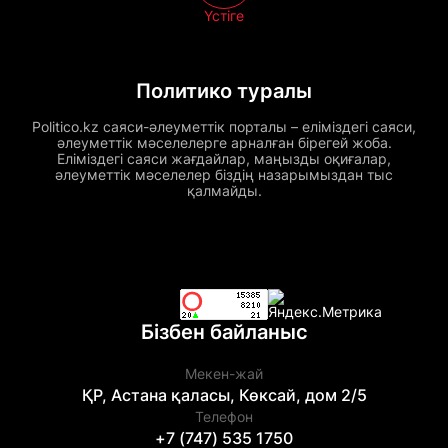
Үстіге
Политико туралы
Politico.kz саяси-әлеуметтік порталы – еліміздегі саяси,
әлеуметтік мәселелерге арналған бірегей жоба.
Еліміздегі саяси жағдайлар, маңызды оқиғалар,
әлеуметтік мәселелер біздің назарымыздан тыс
қалмайды.
Бізбен байланыс
Мекен-жай
ҚР, Астана қаласы, Көксай, дом 2/5
Телефон
+7 (747) 535 1750