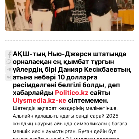
АҚШ-тың Нью-Джерси штатында
орналасқан ең қымбат тұрғын
үйлердің бірі Данияр Кесікбаевтың
атына небәрі 10 долларға
рәсімделгені белгілі болды, деп
хабарлайды
Politico.kz
сайты
Ulysmedia.kz-ке
сілтемемен.
Шетелдік ақпарат көздерінің мәліметінше,
Альпайн қалашығындағы сәнді сарай 2025
жылдың наурыз айында символикалық бағаға
меншік иесін ауыстырған. Бұған дейін бұл