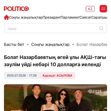
KZ
Соңғы жаңалықтар
Президент
Парламент
Саясат
Сарапшыл
Басты бет
Соңғы жаңалықтар
Болат Назарбаевт
Болат Назарбаевтың өгей ұлы АҚШ-тағы
зәулім үйді небәрі 10 долларға иеленді
05.07.2026
•
17:26
Қарақат АСЫЛОВА
2226