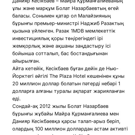
Данияр Кесікбаев – Майра Құрманғалиеваның
ұлы және марқұм Болат Назарбаевтың өгей
баласы. Сонымен қатар ол Малайзияның
бұрынғы премьер-министрі Наджиб Разактың
қызына үйленген. Разак 1MDB мемлекеттік
инвестициялық қоры төңірегіндегі ірі
жемқорлық және ақшаны заңдастыру ісі
бойынша сотталып, бас бостандығынан
айырылған.
Айта кетейік, Кесікбаев бұған дейін де Нью-
Йорктегі әйгілі The Plaza Hotel кешенінен құны
20 миллион доллар болатын пәтерді небәрі 1
долларға алғаны туралы ақпарат жарияланған
еді.
Сондай-ақ 2012 жылы Болат Назарбаев
бұрынғы жұбайы Майра Құрманғалиева мен
Данияр Кесікбаевқа қарсы талап-арыз беріп,
олардың 100 миллион доллардан астам активті