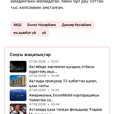
иемденгенін мәлімдеген. Кейін бұл дау соттан
тыс келісіммен аяқталған.
АҚШ
Болат Назарбаев
Данияр Кесікбаев
ең қымбат үй
үй
Соңғы жаңалықтар
07.08.2026
10:57
Ақтөбеде зорланған қыздың отбасы
күдіктінің ақш...
07.08.2026
10:48
Ақтауда прокурор 12-қабаттан құлап,
қаза тапты
07.08.2026
10:24
Америкалық ExxonMobil корпорациясы
Үкіметіке со...
07.08.2026
09:44
Астанада қаза тапқан фельдшер Ұлдана