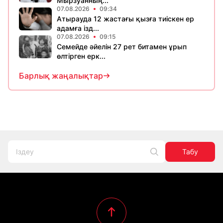
Мырзуанның...
07.08.2026
09:34
Атырауда 12 жастағы қызға тиіскен ер
адамға ізд...
07.08.2026
09:15
Семейде әйелін 27 рет битамен ұрып
өлтірген ерк...
Барлық жаңалықтар
Табу