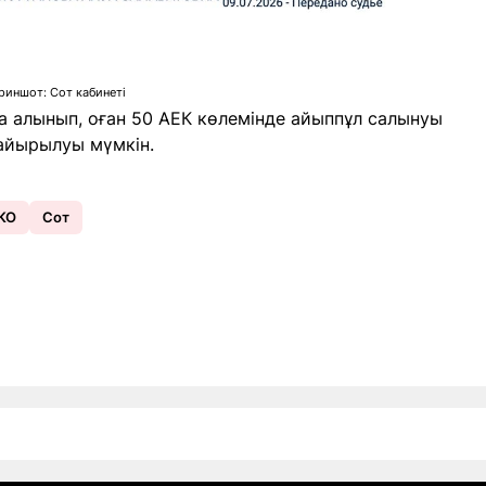
риншот: Сот кабинеті
ға алынып, оған 50 АЕК көлемінде айыппұл салынуы
 айырылуы мүмкін.
КО
Сот