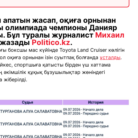
л апатын жасап, оқиға орнынан
ы олимпиада чемпионы Данияр
ы. Бұл туралы журналист
Михаил
 жазады
Politico.kz
.
ы боксшы мас күйінде Toyota Land Cruiser көлігін
ін ол оқиға орнынан ізін суытпақ болғанда
ұсталды
.
әйкес, спортшыға қатысты бірден үш хаттама
ң әкімшілік құқық бұзушылықтар жөніндегі
жіберілді.