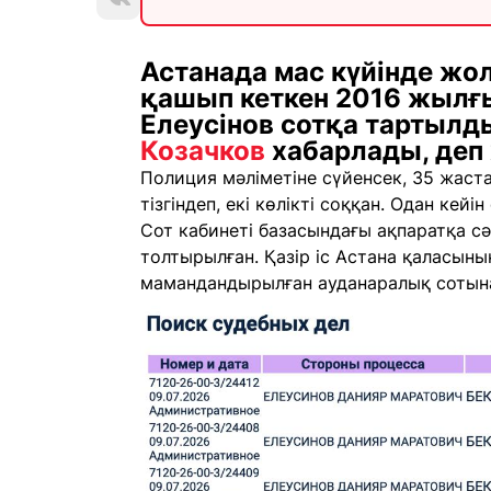
Астанада мас күйінде жо
қашып кеткен 2016 жылғ
Елеусінов сотқа тартылд
Козачков
хабарлады, деп
Полиция мәліметіне сүйенсек, 35 жастағ
тізгіндеп, екі көлікті соққан. Одан кей
Сот кабинеті базасындағы ақпаратқа с
толтырылған. Қазір іс Астана қаласыны
мамандандырылған ауданаралық сотына 