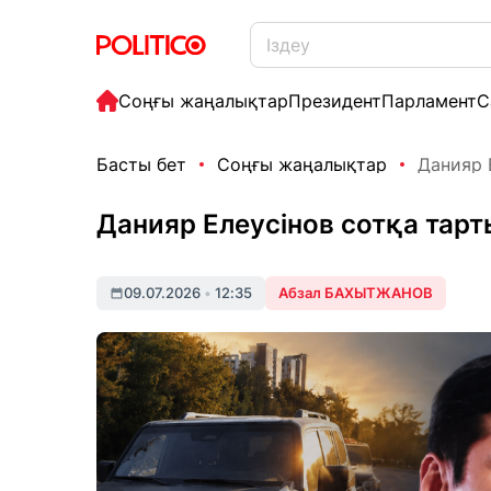
Соңғы жаңалықтар
Президент
Парламент
С
Басты бет
Соңғы жаңалықтар
Данияр 
Данияр Елеусінов сотқа тар
09.07.2026
•
12:35
Абзал БАХЫТЖАНОВ