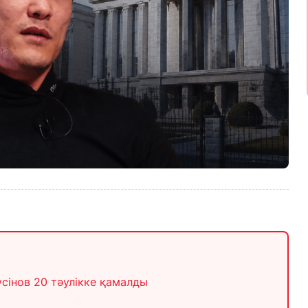
інов 20 тәулікке қамалды