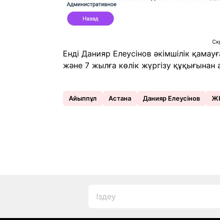
Ск
Енді Данияр Елеусінов әкімшілік қамау
және 7 жылға көлік жүргізу құқығынан
Айыппұл
Астана
Данияр Елеусінов
Ж