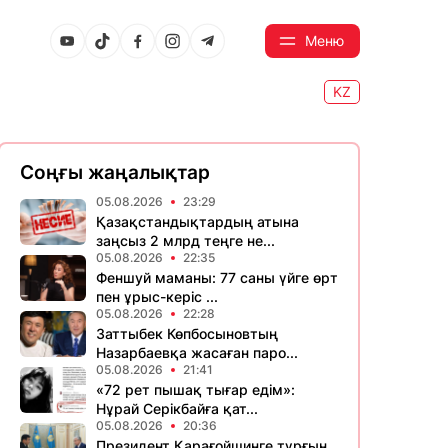
Меню
KZ
Соңғы жаңалықтар
05.08.2026
23:29
Қазақстандықтардың атына
заңсыз 2 млрд теңге не...
05.08.2026
22:35
Феншуй маманы: 77 саны үйге өрт
пен ұрыс-керіс ...
05.08.2026
22:28
Заттыбек Көпбосыновтың
Назарбаевқа жасаған паро...
05.08.2026
21:41
«72 рет пышақ тығар едім»:
Нұрай Серікбайға қат...
05.08.2026
20:36
Президент Қарағойшинге тұрғын