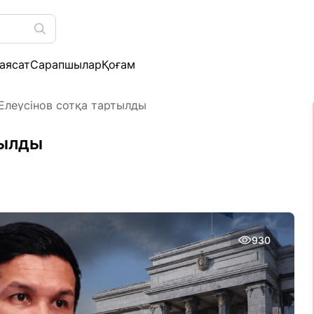
аясат
Сарапшылар
Қоғам
Елеусінов сотқа тартылды
тылды
930