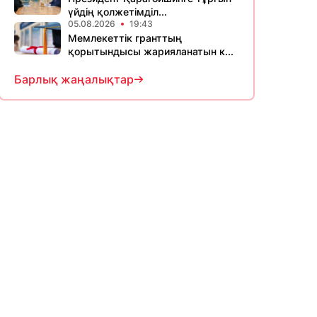
үйдің қолжетімділ...
05.08.2026
19:43
Мемлекеттік гранттың
қорытындысы жарияланатын к...
Барлық жаңалықтар