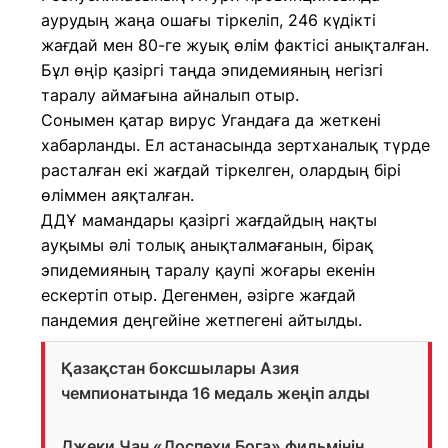
аурудың жаңа ошағы тіркеліп, 246 күдікті
жағдай мен 80-ге жуық өлім фактісі анықталған.
Бұл өңір қазіргі таңда эпидемияның негізгі
таралу аймағына айналып отыр.
Сонымен қатар вирус Угандаға да жеткені
хабарланды. Ел астанасында зертханалық түрде
расталған екі жағдай тіркелген, олардың бірі
өліммен аяқталған.
ДДҰ мамандары қазіргі жағдайдың нақты
ауқымы әлі толық анықталмағанын, бірақ
эпидемияның таралу қаупі жоғары екенін
ескертіп отыр. Дегенмен, әзірге жағдай
пандемия деңгейіне жетпегені айтылды.
Қазақстан боксшылары Азия
чемпионатында 16 медаль жеңіп алды
Джеки Чан «Доспехи Бога» фильмінің