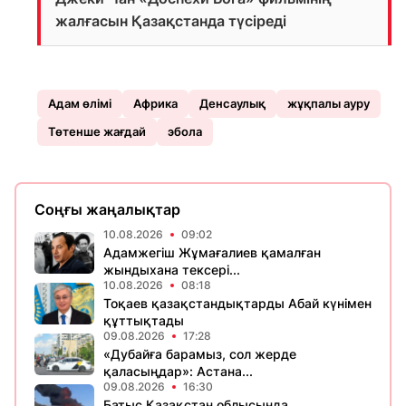
жалғасын Қазақстанда түсіреді
Адам өлімі
Африка
Денсаулық
жұқпалы ауру
Төтенше жағдай
эбола
Соңғы жаңалықтар
10.08.2026
09:02
Адамжегіш Жұмағалиев қамалған
жындыхана тексері...
10.08.2026
08:18
Тоқаев қазақстандықтарды Абай күнімен
құттықтады
09.08.2026
17:28
«Дубайға барамыз, сол жерде
қаласыңдар»: Астана...
09.08.2026
16:30
Батыс Қазақстан облысында