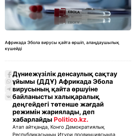
Африкада Эбола вирусы қайта өршіп, алаңдаушылық
күшейді
Дүниежүзілік денсаулық сақтау
ұйымы (ДДҰ) Африкада Эбола
вирусының қайта өршуіне
байланысты халықаралық
деңгейдегі төтенше жағдай
режимін жариялады, деп
хабарлайды
Politico.kz.
Атап айтқанда, Конго Демократиялық
Республикасының Итури провинциясында