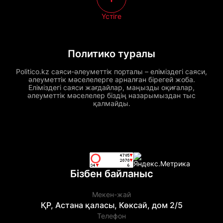
Үстіге
Политико туралы
Politico.kz саяси-әлеуметтік порталы – еліміздегі саяси,
әлеуметтік мәселелерге арналған бірегей жоба.
Еліміздегі саяси жағдайлар, маңызды оқиғалар,
әлеуметтік мәселелер біздің назарымыздан тыс
қалмайды.
Бізбен байланыс
Мекен-жай
ҚР, Астана қаласы, Көксай, дом 2/5
Телефон