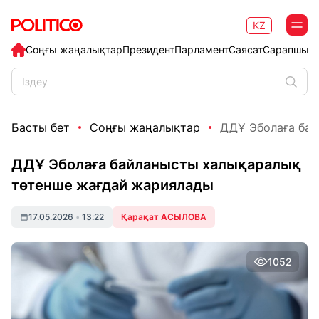
KZ
Соңғы жаңалықтар
Президент
Парламент
Саясат
Сарапшыл
Басты бет
Соңғы жаңалықтар
ДДҰ Эболаға бай
ДДҰ Эболаға байланысты халықаралық
төтенше жағдай жариялады
17.05.2026
•
13:22
Қарақат АСЫЛОВА
1052