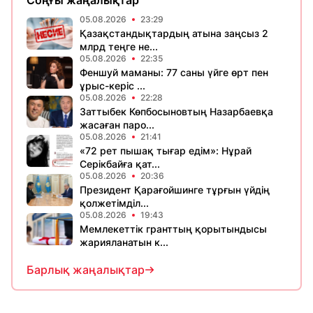
Соңғы жаңалықтар
05.08.2026
23:29
Қазақстандықтардың атына заңсыз 2
млрд теңге не...
05.08.2026
22:35
Феншуй маманы: 77 саны үйге өрт пен
ұрыс-керіс ...
05.08.2026
22:28
Заттыбек Көпбосыновтың Назарбаевқа
жасаған паро...
05.08.2026
21:41
«72 рет пышақ тығар едім»: Нұрай
Серікбайға қат...
05.08.2026
20:36
Президент Қарағойшинге тұрғын үйдің
қолжетімділ...
05.08.2026
19:43
Мемлекеттік гранттың қорытындысы
жарияланатын к...
Барлық жаңалықтар