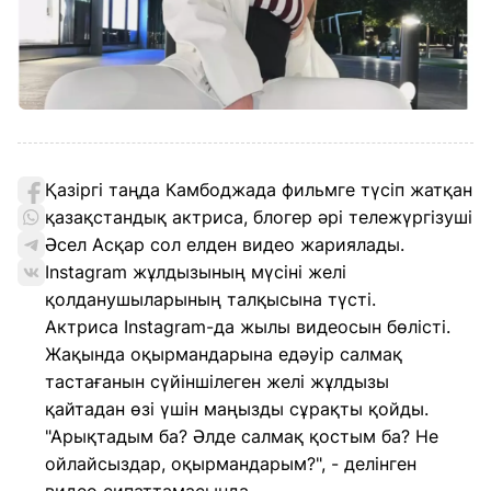
Қазіргі таңда Камбоджада фильмге түсіп жатқан
қазақстандық актриса, блогер әрі тележүргізуші
Әсел Асқар сол елден видео жариялады.
Instagram жұлдызының мүсіні желі
қолданушыларының талқысына түсті.
Актриса Instagram-да жылы видеосын бөлісті.
Жақында оқырмандарына едәуір салмақ
тастағанын сүйіншілеген желі жұлдызы
қайтадан өзі үшін маңызды сұрақты қойды.
"Арықтадым ба? Әлде салмақ қостым ба? Не
ойлайсыздар, оқырмандарым?", - делінген