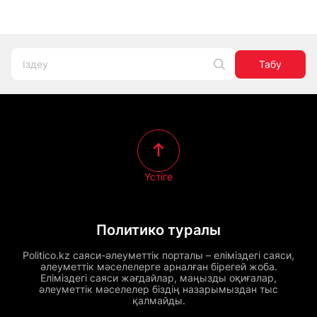
Табу
Үстіге
Политико туралы
Politico.kz саяси-әлеуметтік порталы – еліміздегі саяси,
әлеуметтік мәселелерге арналған бірегей жоба.
Еліміздегі саяси жағдайлар, маңызды оқиғалар,
әлеуметтік мәселелер біздің назарымыздан тыс
қалмайды.