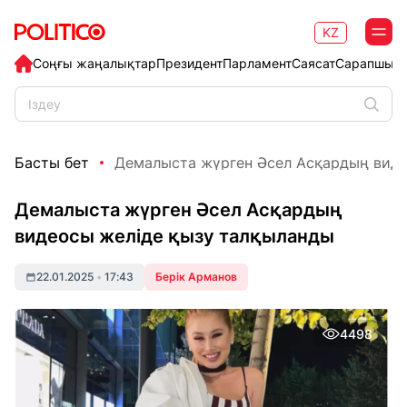
KZ
Соңғы жаңалықтар
Президент
Парламент
Саясат
Сарапшыл
Басты бет
Демалыста жүрген Әсел Асқардың видео
Демалыста жүрген Әсел Асқардың
видеосы желіде қызу талқыланды
22.01.2025
•
17:43
Берік Арманов
4498