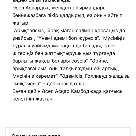
видео сипаттамасында.
Әсел Асқардың желідегі оқырмандары
бейнежазбаға пікір қалдырып, өз ойын айтып
жатыр.
"Арықтапсыз, бірақ маған салмақ қоссаңыз да
ұнайсыз", "Үнемі әдемі боп жүресіз", "Мүсініңіз
туралы уайымдамасаңыз да болады, ерік-
жігеріңіз бен жаттықтырушыңыз тұрғанда
барлығы жақсы болары сөзсіз", "Әрине,
арықтағансыз, оны талқылаудың өзі артық",
Мүсініңіз керемет", "Әдемісіз, Голливуд жұлдызы
сияқтысыз", - деп жазыд олар.
Бұған дейін Әсел Асқар Камбоджада қалғысы
келетінін жазған.