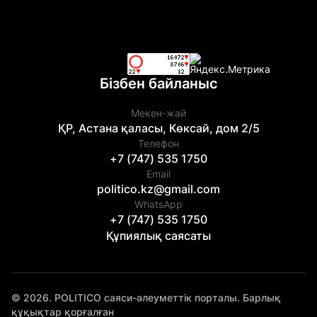
Бізбен байланыс
Мекен-жай
ҚР, Астана қаласы, Көксай, дом 2/5
Телефон
+7 (747) 535 1750
Email
politico.kz@gmail.com
WhatsApp
+7 (747) 535 1750
Құпиялық саясаты
© 2026. POLITICO саяси-әлеуметтік порталы. Барлық
құқықтар қорғалған