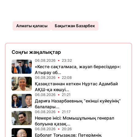
Алматы қаласы
Бақытжан Базарбек
Соңғы жаңалықтар
06.08.2026
23:32
«Кесте сақталмаса, жауап бересіздер»:
Атырау об...
06.08.2026
22:08
Қазақстаннан кеткен Нұртас Адамбай
АҚШ-қа көшуі...
06.08.2026
21:21
Дариға Назарбаевның “екінші куйеуінің”
балалары...
06.08.2026
21:17
Немере інісі: Момышұлының генерал
болуына қазақ...
06.08.2026
20:26
Ерболат Тоғызақов: Пәтерімнің