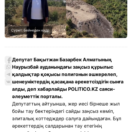
Сурет: Бейнеден кадр
Депутат Бақытжан Базарбек Алматының
Наурызбай ауданындағы заңсыз құрылыс
қалдықтар қоқысы полигонын әшкерелеп,
шенеуніктердің қасақана әрекетсіздігін сынға
алды, деп хабарлайды POLITICO.KZ саяси-
әлеуметтік порталы.
Депутаттың айтуынша, жер иесі бірнеше жыл
бойы тау бөктеріндегі сайды заңсыз көміп,
элиталық коттедждер салуға дайындаған. Бұл
әрекеттердің салдарынан тау етегінің