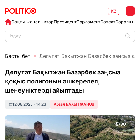
KZ
Соңғы жаңалықтар
Президент
Парламент
Саясат
Сарапшыл
Басты бет
Депутат Бақытжан Базарбек заңсыз қоқ
Депутат Бақытжан Базарбек заңсыз
қоқыс полигонын әшкерелеп,
шенеуніктерді айыптады
12.08.2025
•
14:23
Абзал БАХЫТЖАНОВ
901