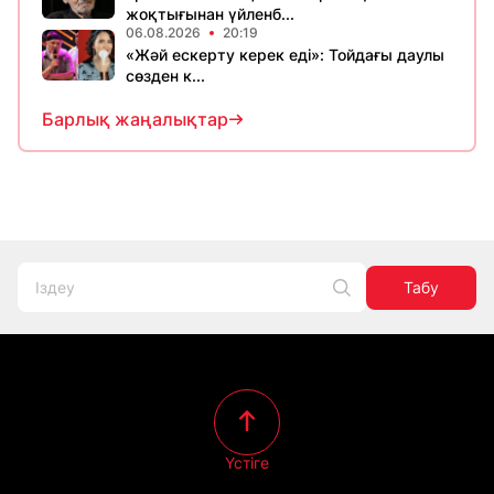
жоқтығынан үйленб...
06.08.2026
20:19
«Жәй ескерту керек еді»: Тойдағы даулы
сөзден к...
Барлық жаңалықтар
Табу
Үстіге