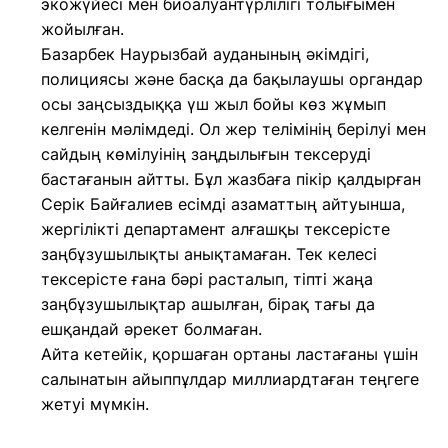
экожүйесі мен биоалуантүрлілігі толығымен
жойылған.
Базарбек Наурызбай ауданының әкімдігі,
полициясы және басқа да бақылаушы органдар
осы заңсыздыққа үш жыл бойы көз жұмып
келгенін мәлімдеді. Ол жер телімінің берілуі мен
сайдың көмілуінің заңдылығын тексеруді
бастағанын айтты. Бұл жазбаға пікір қалдырған
Серік Байғалиев есімді азаматтың айтуынша,
жергілікті департамент алғашқы тексерісте
заңбұзушылықты анықтамаған. Тек келесі
тексерісте ғана бәрі расталып, тіпті жаңа
заңбұзушылықтар ашылған, бірақ тағы да
ешқандай әрекет болмаған.
Айта кетейік, қоршаған ортаны ластағаны үшін
салынатын айыппұлдар миллиардтаған теңгеге
жетуі мүмкін.