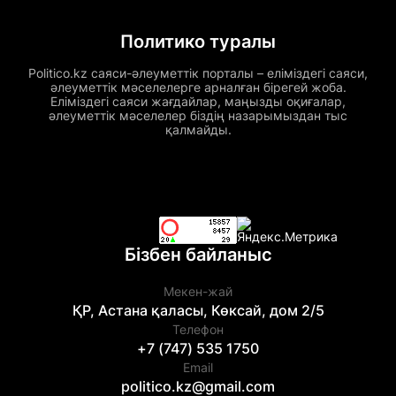
Политико туралы
Politico.kz саяси-әлеуметтік порталы – еліміздегі саяси,
әлеуметтік мәселелерге арналған бірегей жоба.
Еліміздегі саяси жағдайлар, маңызды оқиғалар,
әлеуметтік мәселелер біздің назарымыздан тыс
қалмайды.
Бізбен байланыс
Мекен-жай
ҚР, Астана қаласы, Көксай, дом 2/5
Телефон
+7 (747) 535 1750
Email
politico.kz@gmail.com