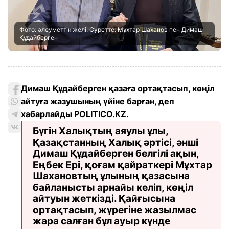
Фото: әлеуметтік желі. Суретте: Мұхтар Шаханов пен Димаш
Құдайберген
Димаш Құдайберген қазаға ортақтасып, көңіл
айтуға жазушының үйіне барған, деп
хабарлайды POLITICO.KZ.
Бүгін Халықтың аяулы ұлы,
Қазақстанның Халық әртісі, әнші
Димаш Құдайберген белгілі ақын,
Еңбек Ері, қоғам қайраткері Мұхтар
Шахановтың ұлының қазасына
байланысты арнайы келіп, көңіл
айтуын жеткізді. Қайғысына
ортақтасып, жүрегіне жазылмас
жара салған бұл ауыр күнде