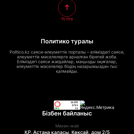
Үстіге
Политико туралы
Politico.kz саяси-әлеуметтік порталы – еліміздегі саяси,
әлеуметтік мәселелерге арналған бірегей жоба.
Еліміздегі саяси жағдайлар, маңызды оқиғалар,
әлеуметтік мәселелер біздің назарымыздан тыс
қалмайды.
Бізбен байланыс
Мекен-жай
ҚР, Астана қаласы, Көксай, дом 2/5