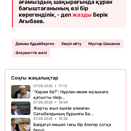
ағамыздың шаңырағында құран
бағыштағанының өзі бір
көрегенділік, - деп
жазды
Берік
Ағыбаев.
Димаш Құдайберген
Көңіл айту
Мұхтар Шаханов
Әлеуметтік желі
Соңғы жаңалықтар
07.08.2026
17:13
"Харам ба?": Нұрлан имам музыкаға
қатысты пікір...
07.08.2026
16:54
Жарты жыл ешкім алмаған
Сатыбалдының бұрынғы Ба...
07.08.2026
16:26
Бағдагүл емшіні тағы бір блогер сотқа
берді