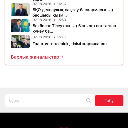
07.08.2026
16:16
БҚО денсаулық сақтау басқармасының
басшысы қызм...
07.08.2026
15:53
Бекболат Тілеуханның 6 жылға сотталған
күйеу ба...
07.08.2026
15:10
Грант иегерлерінің тізімі жарияланды
Барлық жаңалықтар
Табу