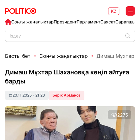
KZ
Соңғы жаңалықтар
Президент
Парламент
Саясат
Сарапшыл
Басты бет
Соңғы жаңалықтар
Димаш Мұхтар Ша
Димаш Мұхтар Шахановқа көңіл айтуға
барды
20.11.2025
•
21:23
Берік Арманов
2275