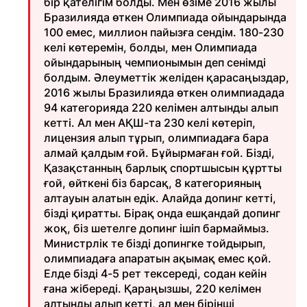
бір қателігім болды. Мен өзіме 2016 жылы
Бразилияда өткен Олимпиада ойындарында
100 емес, миллион пайызға сендім. 180-230
келі көтеремін, болды, мен Олимпиада
ойындарының чемпионымын деп сенімді
болдым. Әлеуметтік желіден қарасаңыздар,
2016 жылы Бразилияда өткен олимпиадада
94 категорияда 220 келімен алтынды алып
кетті. Ал мен АҚШ-та 230 келі көтеріп,
лицензия алып тұрып, олимпиадаға бара
алмай қалдым ғой. Бұйырмаған ғой. Бізді,
Қазақстанның барлық спортшысын құртты
ғой, өйткені біз барсақ, 8 категорияның
алтауын алатын едік. Алайда допинг кетті,
бізді қиратты. Бірақ онда ешқандай допинг
жоқ, біз шетелге допинг ішіп бармаймыз.
Министрлік те бізді допингке тойдырып,
олимпиадаға апаратын ақымақ емес қой.
Елде бізді 4-5 рет тексереді, содан кейін
ғана жібереді. Қараңызшы, 220 келімен
алтынды алып кетті, ал мен бірінші