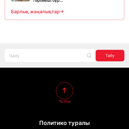
тәрбиеші бұр...
Барлық жаңалықтар
Табу
Үстіге
Политико туралы