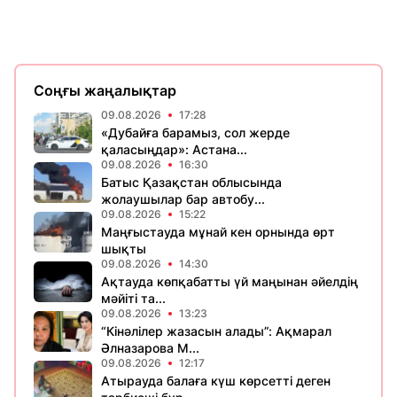
Соңғы жаңалықтар
09.08.2026
17:28
«Дубайға барамыз, сол жерде
қаласыңдар»: Астана...
09.08.2026
16:30
Батыс Қазақстан облысында
жолаушылар бар автобу...
09.08.2026
15:22
Маңғыстауда мұнай кен орнында өрт
шықты
09.08.2026
14:30
Ақтауда көпқабатты үй маңынан әйелдің
мәйіті та...
09.08.2026
13:23
“Кінәлілер жазасын алады”: Ақмарал
Әлназарова М...
09.08.2026
12:17
Атырауда балаға күш көрсетті деген