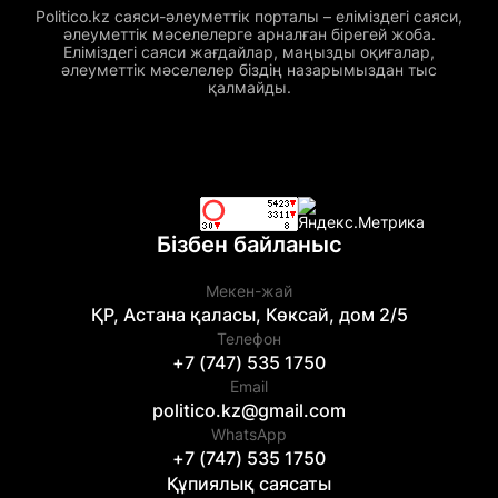
Politico.kz саяси-әлеуметтік порталы – еліміздегі саяси,
әлеуметтік мәселелерге арналған бірегей жоба.
Еліміздегі саяси жағдайлар, маңызды оқиғалар,
әлеуметтік мәселелер біздің назарымыздан тыс
қалмайды.
Бізбен байланыс
Мекен-жай
ҚР, Астана қаласы, Көксай, дом 2/5
Телефон
+7 (747) 535 1750
Email
politico.kz@gmail.com
WhatsApp
+7 (747) 535 1750
Құпиялық саясаты