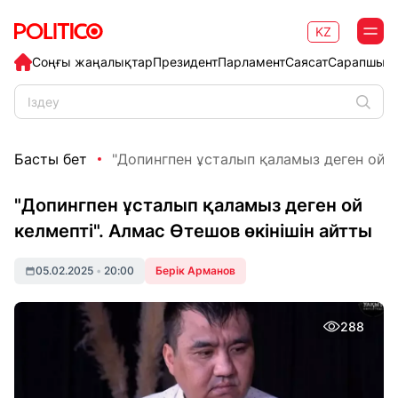
KZ
Соңғы жаңалықтар
Президент
Парламент
Саясат
Сарапшыл
Басты бет
"Допингпен ұсталып қаламыз деген ой кел
"Допингпен ұсталып қаламыз деген ой
келмепті". Алмас Өтешов өкінішін айтты
05.02.2025
•
20:00
Берік Арманов
288