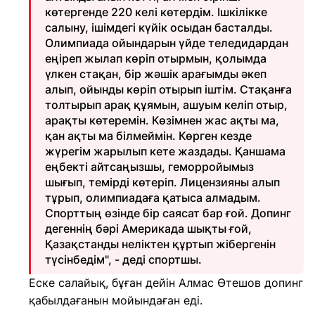
көтергенде 220 келі көтердім. Ішкілікке
салыну, ішімдегі күйік осыдан басталды.
Олимпиада ойындарын үйде теледидардан
еңіреп жылап көріп отырмын, қолымда
үлкен стақан, бір жәшік арағымды әкеп
алып, ойынды көріп отырып іштім. Стақанға
толтырып арақ құямын, ашуым келіп отыр,
арақты көтеремін. Көзімнен жас ақты ма,
қан ақты ма білмеймін. Көрген кезде
жүрегім жарылып кете жаздады. Қаншама
еңбекті айтсаңызшы, геморройымыз
шығып, темірді көтеріп. Лицензияны алып
тұрып, олимпиадаға қатыса алмадым.
Спорттың өзінде бір саясат бар ғой. Допинг
дегеннің бәрі Америкада шықты ғой,
Қазақстанды неліктен құртып жібергенін
түсінбедім", - деді спортшы.
Еске салайық, бұған дейін Алмас Өтешов допинг
қабылдағанын мойындаған еді.