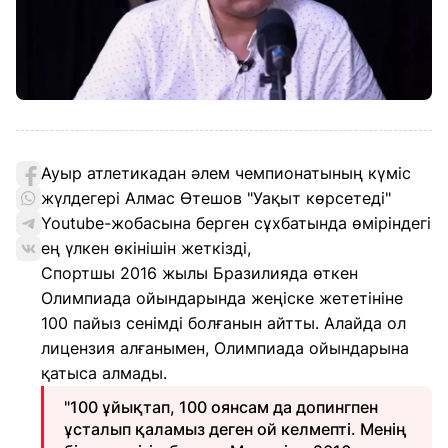
Ауыр атлетикадан әлем чемпионатының күміс
жүлдегері Алмас Өтешов "Уақыт көрсетеді"
Youtube-жобасына берген сұхбатында өміріндегі
ең үлкен өкінішін жеткізді,
Спортшы 2016 жылы Бразилияда өткен
Олимпиада ойындарында жеңіске жететініне
100 пайыз сенімді болғанын айтты. Алайда ол
лицензия алғанымен, Олимпиада ойындарына
қатыса алмады.
"100 ұйықтап, 100 оянсам да допингпен
ұсталып қаламыз деген ой келмепті. Менің