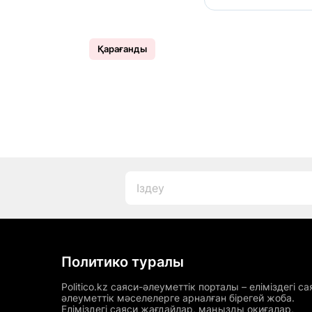
Қарағанды
Политико туралы
Politico.kz саяси-әлеуметтік порталы – еліміздегі са
әлеуметтік мәселелерге арналған бірегей жоба.
Еліміздегі саяси жағдайлар, маңызды оқиғалар,