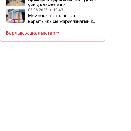
үйдің қолжетімділ...
05.08.2026
19:43
Мемлекеттік гранттың
қорытындысы жарияланатын к...
Барлық жаңалықтар