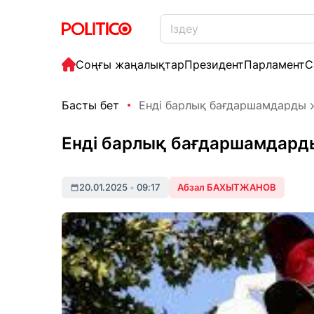
Соңғы жаңалықтар
Президент
Парламент
С
Басты бет
Енді барлық бағдаршамдарды ж
Енді барлық бағдаршамдард
20.01.2025
•
09:17
Абзал БАХЫТЖАНОВ