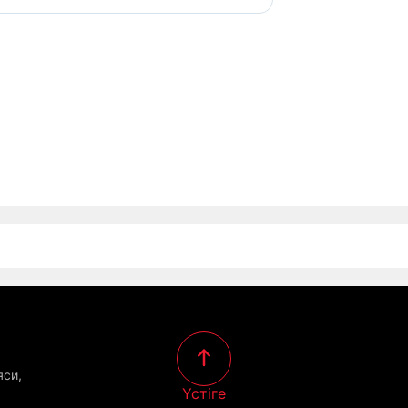
яси,
Үстіге