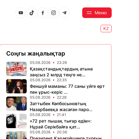
Меню
KZ
Соңғы жаңалықтар
05.08.2026
23:29
Қазақстандықтардың атына
заңсыз 2 млрд теңге не...
05.08.2026
22:35
Феншуй маманы: 77 саны үйге өрт
пен ұрыс-керіс ...
05.08.2026
22:28
Заттыбек Көпбосыновтың
Назарбаевқа жасаған паро...
05.08.2026
21:41
«72 рет пышақ тығар едім»:
Нұрай Серікбайға қат...
05.08.2026
20:36
Президент Қарағойшинге тұрғын