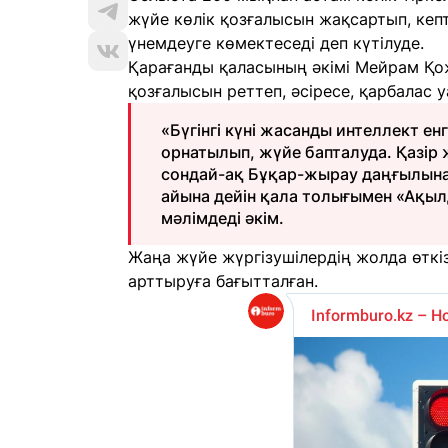
жүйе көлік қозғалысын жақсартып, кеп
үнемдеуге көмектеседі деп күтілуде.
Қарағанды қаласының әкімі Мейрам Қо
қозғалысын реттеп, әсіресе, қарбалас у
«Бүгінгі күні жасанды интеллект ен
орнатылып, жүйе бапталуда. Қазір 
сондай-ақ Бұқар-жырау даңғылына
айына дейін қала толығымен «Ақылд
мәлімдеді әкім.
Жаңа жүйе жүргізушілердің жолда өткіз
арттыруға бағытталған.