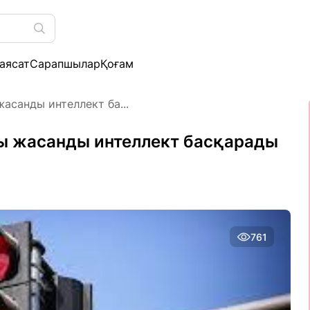
аясат
Сарапшылар
Қоғам
асанды интеллект ба...
ы жасанды интеллект басқарады
761