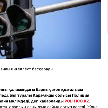
анды интеллект басқарады
анды қаласындағы барлық жол қозғалысы
леді. Бұл туралы Қарағанды облысы Полиция
лин мәлімдеді, деп хабарлайды
POLITICO.KZ
.
лген, олардың саны жыл сайын артып келеді. Жаңа