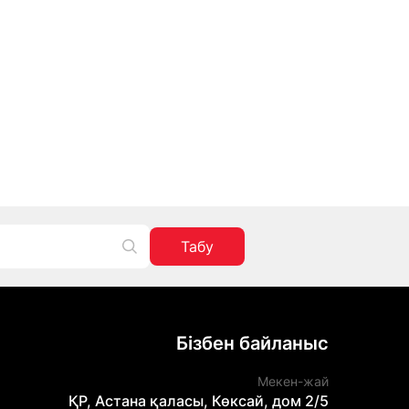
Табу
Бізбен байланыс
Мекен-жай
ҚР, Астана қаласы, Көксай, дом 2/5