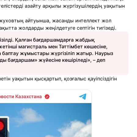
телістерді азайту арқылы жүргізушілердің уақытын
жуховтың айтуынша, жасанды интеллект жол
ақытта жолдарды жеңілдетуге септігін тигізеді.
гізілді. Қалған бағдаршамдарға жабдық
жетінші магистраль мен Тәттімбет көшесіне,
 баптау жұмыстары жүргізіліп жатыр. Наурыз
ы бағдаршам» жүйесіне көшіріледі», – деп
етін уақытын қысқартып, қозғалыс қауіпсіздігін