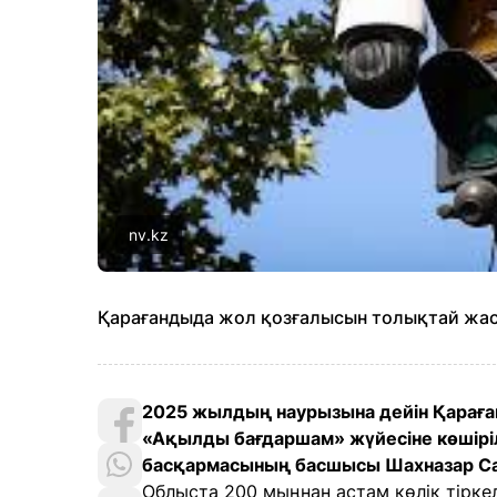
nv.kz
Қарағандыда жол қозғалысын толықтай жас
2025 жылдың наурызына дейін Қарағ
«Ақылды бағдаршам» жүйесіне көшірі
басқармасының басшысы Шахназар Са
Облыста 200 мыңнан астам көлік тірке