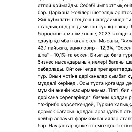
етпей қоймайды. Себебі импорттық өні
бар. Дәріхана желілері шетелдік әріп
Жиі құбылатын теңгенің жағдайында тиі
отандық өндіріс дамыған күннің өзінде 
бюросының мәліметінше, 2023 жылдың 
едәуір қымбаттаған екен. Мысалы, "Хи
42,1 пайызға, ацикловир – 12,3%, "Эссе
шпа" – 10,1%-ға өскен. Биыл да баға 
бизнес нысандарының иелері бағаны ша
хабарлады. Өйткені елде препараттарды
тұр. Оның үстіне дәріханалар қымбат қ
мүдделі көрінеді. Осы тұста қоғамда 
мүмкін екенін жасырмаймыз. Тіпті, билі
дәріхана сөрелеріндегі бағаны қолдан 
тәжірибе көрсеткендей, Түркия халыққ
дәрмек бағасын қолдан арзандатып от
кейбір алпауыт фармкомпаниялар аталға
бар. Науқастар қажетті емге қол жеткі