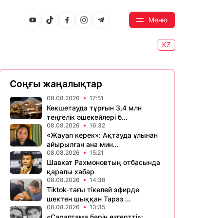
Меню
KZ
Соңғы жаңалықтар
08.08.2026
17:51
Көкшетауда тұрғын 3,4 млн
теңгелік әшекейлері б...
08.08.2026
16:32
«Жауап керек»: Ақтауда ұлынан
айырылған ана мин...
08.08.2026
15:21
Шавкат Рахмоновтың отбасында
қаралы хабар
08.08.2026
14:38
Tiktok-тағы тікелей эфирде
шектен шыққан Тараз ...
08.08.2026
13:35
«Сараптама бәрін өзгертті»: