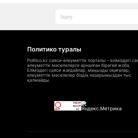
Политико туралы
Politico.kz саяси-әлеуметтік порталы – еліміздегі са
әлеуметтік мәселелерге арналған бірегей жоба.
Еліміздегі саяси жағдайлар, маңызды оқиғалар,
әлеуметтік мәселелер біздің назарымыздан тыс
қалмайды.