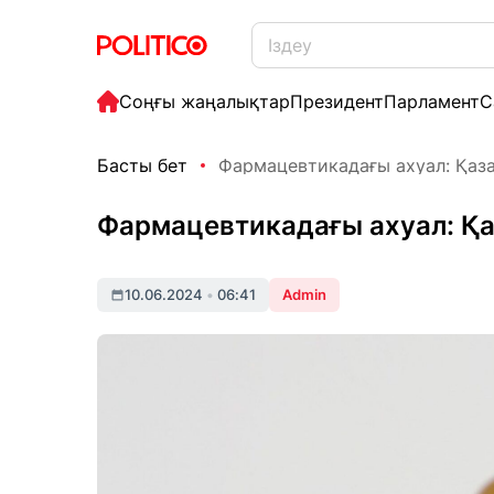
Соңғы жаңалықтар
Президент
Парламент
С
Басты бет
Фармацевтикадағы ахуал: Қазақ
Фармацевтикадағы ахуал: Қаз
10.06.2024
•
06:41
Admin