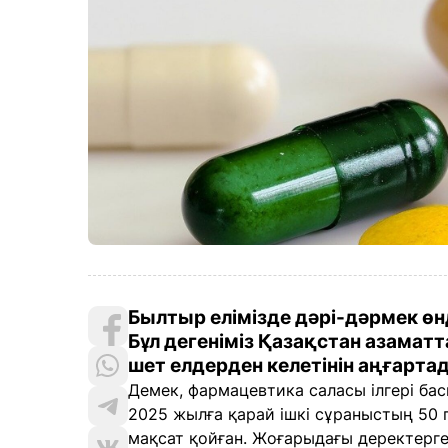
Былтыр елімізде дәрі-дәрмек өнд
Бұл дегеніміз Қазақстан азамат
шет елдерден келетінін аңғартад
Демек, фармацевтика саласы ілгері басп
2025 жылға қарай ішкі сұраныстың 50 
мақсат қойған. Жоғарыдағы деректерге