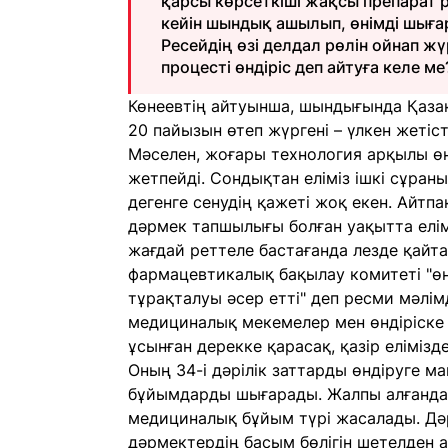
қарсы көрсеткіші жақсы препарат 
кейін шындық ашылып, өнімді шығар
Ресейдің өзі делдал рөлін ойнап жү
процесті өндіріс деп айтуға келе ме
Көнеевтің айтуынша, шындығында Қаза
20 пайызын өтеп жүргені – үлкен жетіс
Мәселен, жоғары технология арқылы өн
жетпейді. Сондықтан еліміз ішкі сұра
дегенге сенудің қажеті жоқ екен. Айтп
дәрмек тапшылығы болған уақытта елімі
жағдай реттеле бастағанда лезде қайт
фармацевтикалық бақылау комитеті "ө
тұрақталуы әсер етті" деп ресми мәлі
медициналық мекемелер мен өндіріске
ұсынған дерекке қарасақ, қазір еліміз
Оның 34-і дәрілік заттарды өндіруге м
бұйымдарды шығарады. Жалпы алғанда, 
медициналық бұйым түрі жасалады. Дәр
дәрмектердің басым бөлігін шетелден а