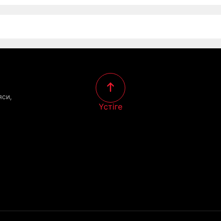
яси,
Үстіге