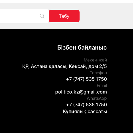
Табу
Бізбен байланыс
Мекен-жай
ҚР, Астана қаласы, Көксай, дом 2/5
Телефон
+7 (747) 535 1750
Email
politico.kz@gmail.com
WhatsApp
+7 (747) 535 1750
Құпиялық саясаты