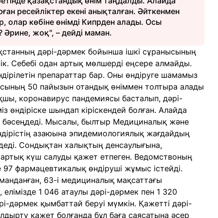
ретінде қазақстандық өнім таңдалды. Алайда
ған ресейліктер екені анықталған. Әйткенмен
р, олар көбіне өнімді Кипрден алады. Осы
? Әрине, жоқ", – дейді маман.
қстанның дәрі-дәрмек бойынша ішкі сұранысының
тік. Себебі одан артық мөлшерді еңсере алмайды.
дірілетін препараттар бар. Оны өндіруге шамамыз
нысының 50 пайызын отандық өніммен толтыра алады
ақшы, коронавирус пандемиясы басталып, дәрі-
з өндіріске шындап кіріскендей болған. Алайда
а бәсеңдеді. Мысалы, былтыр Медициналық және
ндірістің азаюына эпидемиологиялық жағдайдың
мдеді. Сондықтан халықтың денсаулығына,
 артық күш салуды қажет етпеген. Ведомствоның
де 97 фармацевтикалық өндіруші жұмыс істейді.
аманданған, 63-і медициналық мақсаттағы
елімізде 1 046 атаулы дәрі-дәрмек пен 1 320
і-дәрмек қымбаттай беруі мүмкін. Қажетті дәрі-
лдырту қажет болғанда бұл баға саясатына әсер