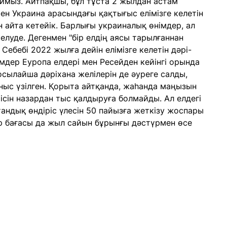
аймыз. Айтпақшы, бұл тұста 2 жылдан астам
ен Украина арасындағы қақтығыс елімізге келетін
 айта кетейік. Барлығы украиналық өнімдер, ал
луде. Дегенмен "бір елдің аясы тарылғаннан
 Себебі 2022 жылға дейін елімізге келетін дәрі-
дер Еуропа елдері мен Ресейден кейінгі орында
осылайша дәріхана желілерін де әуреге салды,
ныс үзілген. Қорыта айтқанда, жаһанда маңызын
сін назардан тыс қалдыруға болмайды. Ал елдегі
тандық өндіріс үлесін 50 пайызға жеткізу жоспары
р бағасы да жыл сайын бұрынғы дәстүрмен өсе