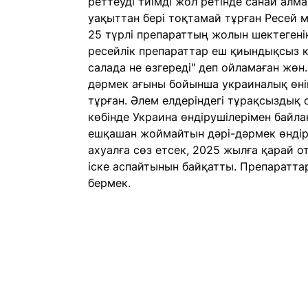
реттеуді тиімді жол ретінде санай алм
уақыттан бері тоқтамай тұрған Ресей м
25 түрлі препараттың жолын шектегенін
ресейлік препараттар еш қиындықсыз ке
салада не өзгереді" деп ойламаған жөн.
дәрмек ағыны бойынша украиналық өнім
тұрған. Әлем елдеріндегі тұрақсыздық 
көбінде Украина өндірушілерімен байла
ешқашан жоймайтын дәрі-дәрмек өндірі
ахуалға сөз етсек, 2025 жылға қарай о
іске аспайтынын байқатты. Препаратта
бермек.