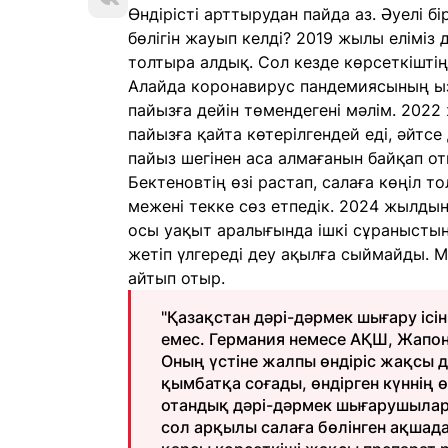
Өндірісті арттырудан пайда аз. Әуелі б
бөлігін жауып келді? 2019 жылы еліміз
толтыра алдық. Сол кезде көрсеткіштің
Алайда коронавирус пандемиясының ыз
пайызға дейін төмендегені мәлім. 2022
пайызға қайта көтерілгендей еді, әйт
пайыз шегінен аса алмағанын байқап 
Бектеновтің өзі растап, салаға көңіл 
межені текке сөз етпедік. 2024 жылды
осы уақыт аралығында ішкі сұраныстың
жетіп үлгереді деу ақылға сыймайды.
айтып отыр.
"Қазақстан дәрі-дәрмек шығару ісі
емес. Германия немесе АҚШ, Жапон
Оның үстіне жалпы өндіріс жақсы д
қымбатқа соғады, өндірген күннің 
отандық дәрі-дәрмек шығарушылар 
сол арқылы салаға бөлінген ақшадан