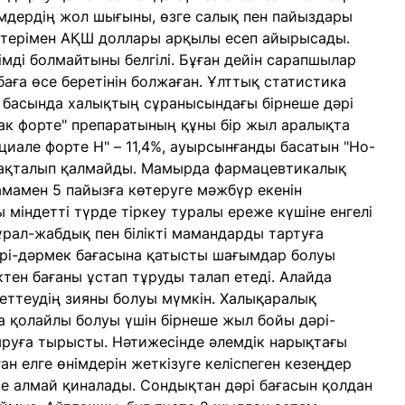
мдердің жол шығыны, өзге салық пен пайыздары
тестерімен АҚШ доллары арқылы есеп айырысады.
мді болмайтыны белгілі. Бұған дейін сарапшылар
баға өсе беретінін болжаған. Ұлттық статистика
басында халықтың сұранысындағы бірнеше дәрі
лак форте" препаратының құны бір жыл аралықта
нциале форте Н" – 11,4%, ауырсынғанды басатын "Но-
тұрақталып қалмайды. Мамырда фармацевтикалық
мамен 5 пайызға көтеруге мәжбүр екенін
 міндетті түрде тіркеу туралы ереже күшіне енгелі
ұрал-жабдық пен білікті мамандарды тартуға
дәрі-дәрмек бағасына қатысты шағымдар болуы
ктен бағаны ұстап тұруды талап етеді. Алайда
реттеудің зияны болуы мүмкін. Халықаралық
а қолайлы болуы үшін бірнеше жыл бойы дәрі-
ыруға тырысты. Нәтижесінде әлемдік нарықтағы
н елге өнімдерін жеткізуге келіспеген кезеңдер
зе алмай қиналады. Сондықтан дәрі бағасын қолдан