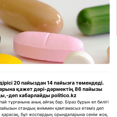
ірісі 20 пайыздан 14 пайызға төмендеді.
тарына қажет дәрі-дәрмектің 86 пайызы
ы,-деп хабарлайды politico.kz
ай тұрғанына анық айғақ бар. Біраз бұрын ел билігі
пайызын отандық өніммен қамтамасыз етеміз деп
 қарасақ, бұл жоспардың орындаларына сенім жоқ.