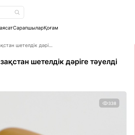
аясат
Сарапшылар
Қоғам
стан шетелдік дәрі...
ақстан шетелдік дәріге тәуелді
338