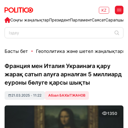
KZ
Соңғы жаңалықтар
Президент
Парламент
Саясат
Сарапшыл
Басты бет
Геополитика және шетел жаңалықтары
Франция мен Италия Украинаға қару
жарақ сатып алуға арналған 5 миллиард
еуроны бөлуге қарсы шықты
21.03.2025
•
11:22
Абзал БАХЫТЖАНОВ
1350