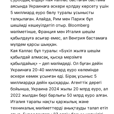
аясында Украинаға әскери қолдау көрсету үшін
5 миллиард еуро бөлу туралы ұсынысты
талқылаған. Алайда, Рим мен Париж бұл
шешімді кешеуілдетіп отыр. Bloomberg
мәліметінше, Франция мен Италия шешім
қабылдауға асығар емес, ал Венгрия бастамаға
мүлдем қарсы шыққан.
Кая Каллас бұл туралы: «Бүкіл жылға шешім
қабылдай алмасақ, қысқа мерзімге
қабылдайық» – деп мәлімдеді. Ол бұған дейін
Украинаға 20-40 миллиард еуро көлемінде
әскери көмек ұсынған еді. Бірақ ұсыныс 5
миллиардқа дейін қысқарды. Агенттік дерегі
бойынша, Украина 2024 жылы 20 млрд еуро, ал
2022 жылдан бері барлығы 50 млрд еуро алған.
Италия тарапы нақты қаржылық және
техникалық мәліметтерді анықтауды талап етіп