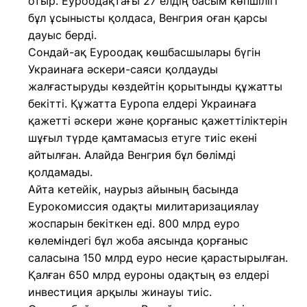
отыр. Еуроодақтағы 27 елдің басым көпшілігі
бұл ұсынысты қолдаса, Венгрия оған қарсы
дауыс берді.
Сондай-ақ Еуроодақ көшбасшылары бүгін
Украинаға әскери-саяси қолдауды
жалғастыруды көздейтін қорытынды құжатты
бекітті. Құжатта Еуропа елдері Украинаға
қажетті әскери және қорғаныс қажеттіліктерін
шұғыл түрде қамтамасыз етуге тиіс екені
айтылған. Алайда Венгрия бұл бөлімді
қолдамады.
Айта кетейік, наурыз айының басында
Еурокомиссия одақты милитаризациялау
жоспарын бекіткен еді. 800 млрд еуро
көлеміндегі бұл жоба аясында қорғаныс
саласына 150 млрд еуро несие қарастырылған.
Қалған 650 млрд еуроны одақтың өз елдері
инвестиция арқылы жинауы тиіс.