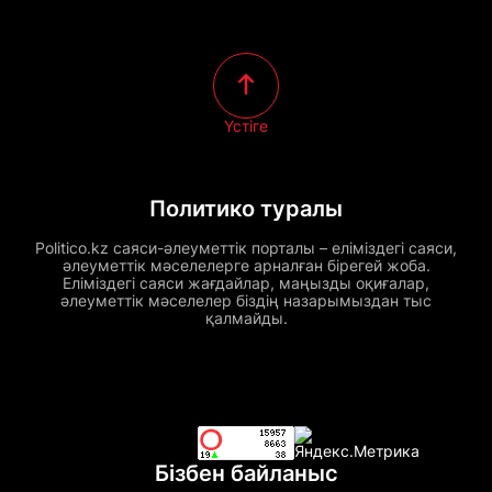
Үстіге
Политико туралы
Politico.kz саяси-әлеуметтік порталы – еліміздегі саяси,
әлеуметтік мәселелерге арналған бірегей жоба.
Еліміздегі саяси жағдайлар, маңызды оқиғалар,
әлеуметтік мәселелер біздің назарымыздан тыс
қалмайды.
Бізбен байланыс