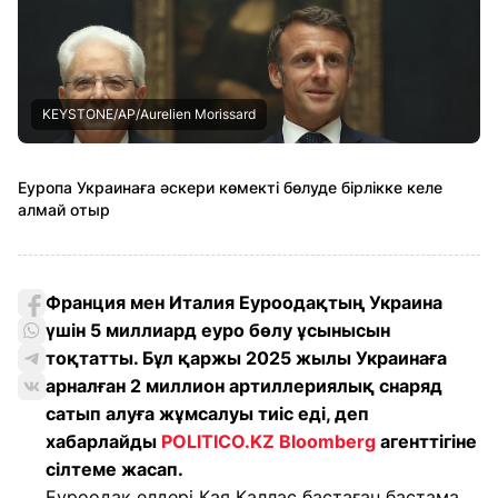
KEYSTONE/AP/Aurelien Morissard
Еуропа Украинаға әскери көмекті бөлуде бірлікке келе
алмай отыр
Франция мен Италия Еуроодақтың Украина
үшін 5 миллиард еуро бөлу ұсынысын
тоқтатты. Бұл қаржы 2025 жылы Украинаға
арналған 2 миллион артиллериялық снаряд
сатып алуға жұмсалуы тиіс еді, деп
хабарлайды
POLITICO.KZ
Bloomberg
агенттігіне
сілтеме жасап.
Еуроодақ елдері Кая Каллас бастаған бастама