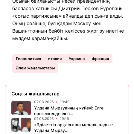
Осыған байланысты Ресей президентінің
баспасөз хатшысы Дмитрий Песков Еуропаны
«соғыс партиясына» айналды деп сынға алды.
Оның сөзінше, бұл қадам Мәскеу мен
Вашингтонның бейбіт келіссөз жүргізу ниетіне
мүлдем қарама-қайшы.
Геополитика
италия
Украина
Франция
Әлем жаңалықтары
Соңғы жаңалықтар
07.08.2026
19:49
Ұлдана Мырзуанның күйеуі: Елге
ерегескенде екін...
07.08.2026
19:15
«Әділеттің арқасында медаль алды»:
Ұлдана Мырзу...