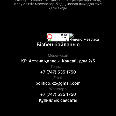
әлеуметтік мәселелер біздің назарымыздан тыс
қалмайды.
Бізбен байланыс
Мекен-жай
ҚР, Астана қаласы, Көксай, дом 2/5
Телефон
+7 (747) 535 1750
Email
politico.kz@gmail.com
WhatsApp
+7 (747) 535 1750
Құпиялық саясаты