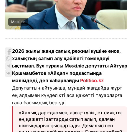
Мәжіліс
2026 жылы жаңа салық режимі күшіне енсе,
халықтың сатып алу қабілеті төмендеуі
ықтимал. Бұл туралы Мәжіліс депутаты Айтуар
Қошмамбетов «Айқап»
подкастында
мәлімдеді, деп хабарлайды
Politico.kz
Депутаттың айтуынша, мұндай жағдайда жұрт
ең алдымен күнделікті аса қажетті тауарларға
ғана басымдық береді.
«Халық дәрі-дәрмек, азық-түлік, ет сияқты
ең қажетті заттарды сатып алып, қалған
шығындарын қысқартады. Демалыс пен