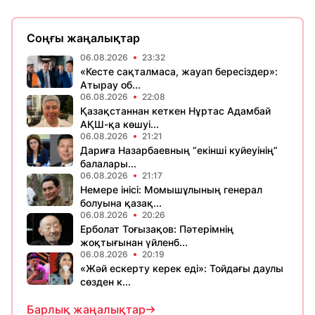
Соңғы жаңалықтар
06.08.2026
23:32
«Кесте сақталмаса, жауап бересіздер»:
Атырау об...
06.08.2026
22:08
Қазақстаннан кеткен Нұртас Адамбай
АҚШ-қа көшуі...
06.08.2026
21:21
Дариға Назарбаевның “екінші куйеуінің”
балалары...
06.08.2026
21:17
Немере інісі: Момышұлының генерал
болуына қазақ...
06.08.2026
20:26
Ерболат Тоғызақов: Пәтерімнің
жоқтығынан үйленб...
06.08.2026
20:19
«Жәй ескерту керек еді»: Тойдағы даулы
сөзден к...
Барлық жаңалықтар