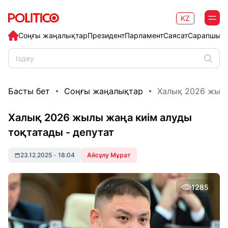
KZ
Соңғы жаңалықтар
Президент
Парламент
Саясат
Сарапшыл
Басты бет
Соңғы жаңалықтар
Халық 2026 жылы 
Халық 2026 жылы жаңа киім алуды
тоқтатады - депутат
23.12.2025
•
18:04
Айсұлу Мұрат
1285