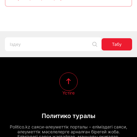
Табу
Үстіге
Политико туралы
Politico.kz саяси-әлеуметтік порталы – еліміздегі саяси,
әлеуметтік мәселелерге арналған бірегей жоба.
Еліміздегі саяси жағдайлар, маңызды оқиғалар,