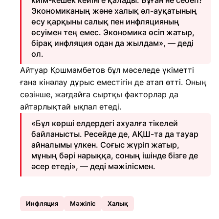
киім-кешек кейінге қалады. Бұған не себеп?
Экономиканың және халық әл-ауқатының
өсу қарқыны салық пен инфляцияның
өсуімен тең емес. Экономика өсіп жатыр,
бірақ инфляция одан да жылдам», — деді
ол.
Айтуар Қошмамбетов бұл мәселеде үкіметті
ғана кінәлау дұрыс еместігін де атап өтті. Оның
сөзінше, жағдайға сыртқы факторлар да
айтарлықтай ықпал етеді.
«Бұл көрші елдердегі ахуалға тікелей
байланысты. Ресейде де, АҚШ-та да тауар
айналымы үлкен. Соғыс жүріп жатыр,
мұның бәрі нарыққа, соның ішінде бізге де
әсер етеді», — деді мәжілісмен.
Инфляция
Мәжіліс
Халық