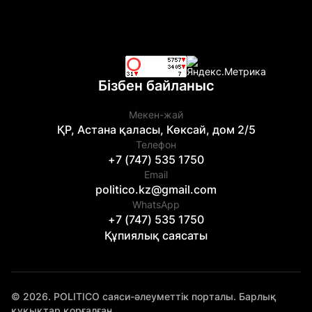
Бізбен байланыс
Мекен-жай
ҚР, Астана қаласы, Көксай, дом 2/5
Телефон
+7 (747) 535 1750
Email
politico.kz@gmail.com
WhatsApp
+7 (747) 535 1750
Құпиялық саясаты
© 2026. POLITICO саяси-әлеуметтік порталы. Барлық
құқықтар қорғалған