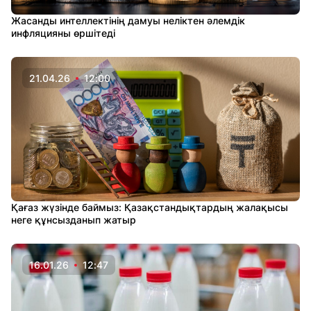
Жасанды интеллектінің дамуы неліктен әлемдік
инфляцияны өршітеді
21.04.26
12:00
Қағаз жүзінде баймыз: Қазақстандықтардың жалақысы
неге құнсызданып жатыр
16.01.26
12:47