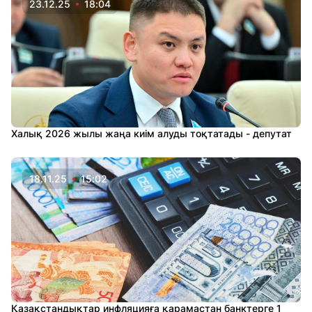
23.12.25
18:04
Халық 2026 жылы жаңа киім алуды тоқтатады - депутат
18.11.25
15:02
Қазақстандықтар инфляцияға қарамастан банктерге 1