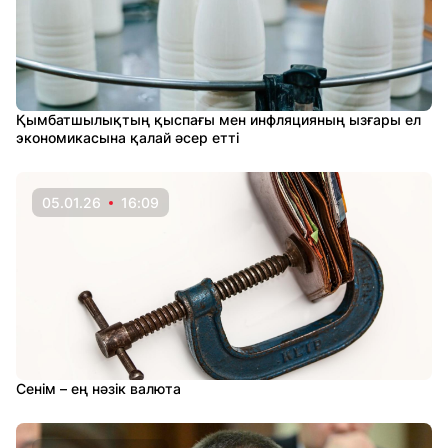
Қымбатшылықтың қыспағы мен инфляцияның ызғары ел
экономикасына қалай әсер етті
05.01.26
16:09
Сенім – ең нәзік валюта