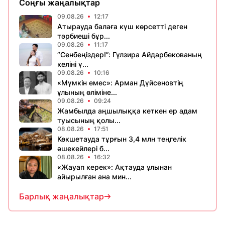
Соңғы жаңалықтар
09.08.26
12:17
Атырауда балаға күш көрсетті деген
тәрбиеші бұр...
09.08.26
11:17
“Сенбеңіздер!”: Гүлзира Айдарбекованың
келіні ү...
09.08.26
10:16
«Мүмкін емес»: Арман Дүйсеновтің
ұлының өліміне...
09.08.26
09:24
Жамбылда аңшылыққа кеткен ер адам
туысының қолы...
08.08.26
17:51
Көкшетауда тұрғын 3,4 млн теңгелік
әшекейлері б...
08.08.26
16:32
«Жауап керек»: Ақтауда ұлынан
айырылған ана мин...
Барлық жаңалықтар