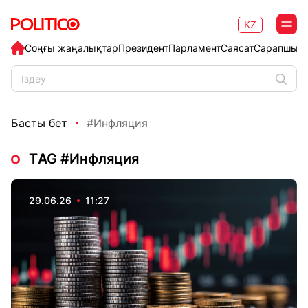
KZ
Соңғы жаңалықтар
Президент
Парламент
Саясат
Сарапшыл
Басты бет
#Инфляция
ТAG #Инфляция
29.06.26
11:27