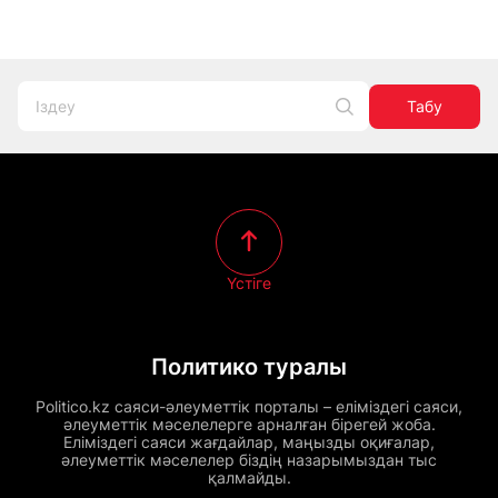
Табу
Үстіге
Политико туралы
Politico.kz саяси-әлеуметтік порталы – еліміздегі саяси,
әлеуметтік мәселелерге арналған бірегей жоба.
Еліміздегі саяси жағдайлар, маңызды оқиғалар,
әлеуметтік мәселелер біздің назарымыздан тыс
қалмайды.