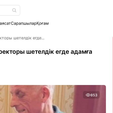
аясат
Сарапшылар
Қоғам
торы шетелдік егде...
ректоры шетелдік егде адамға
853