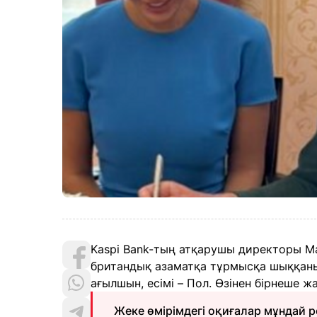
Kaspi Bank-тың атқарушы директоры Ма
британдық азаматқа тұрмысқа шыққанын
ағылшын, есімі – Пол. Өзінен бірнеше жас
Жеке өмірімдегі оқиғалар мұндай р