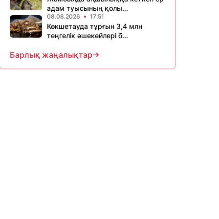
адам туысының қолы...
08.08.2026
17:51
Көкшетауда тұрғын 3,4 млн
теңгелік әшекейлері б...
Барлық жаңалықтар