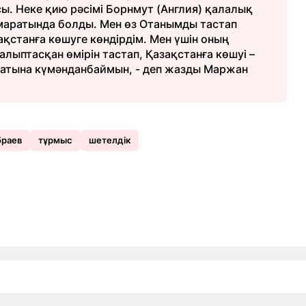
. Неке қию рәсімі Борнмут (Англия) қалалық
ғимаратында болды. Мен өз Отанымды тастап
зақстанға көшуге көндірдім. Мен үшін оның
лыптасқан өмірін тастап, Қазақстанға көшуі –
ббатына күмәнданбаймын, - деп жазды Маржан
браев
тұрмыс
шетелдік