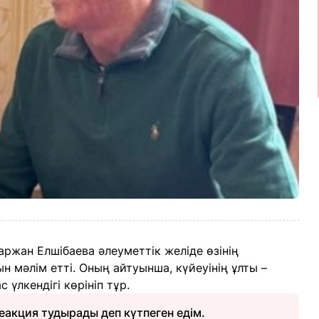
ржан Елшібаева әлеуметтік желіде өзінің
 мәлім етті. Оның айтуынша, күйеуінің ұлты –
 үлкендігі көрініп тұр.
еакция тудырады деп күтпеген едім.