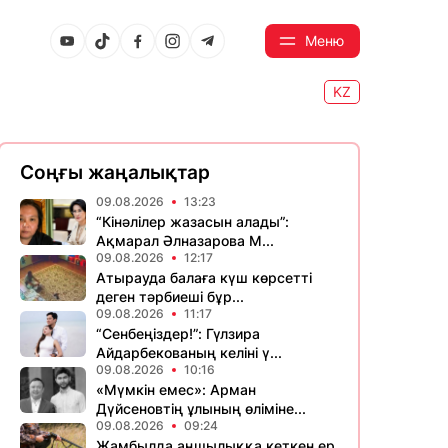
Меню
KZ
Соңғы жаңалықтар
09.08.2026
13:23
“Кінәлілер жазасын алады”:
Ақмарал Әлназарова М...
09.08.2026
12:17
Атырауда балаға күш көрсетті
деген тәрбиеші бұр...
09.08.2026
11:17
“Сенбеңіздер!”: Гүлзира
Айдарбекованың келіні ү...
09.08.2026
10:16
«Мүмкін емес»: Арман
Дүйсеновтің ұлының өліміне...
09.08.2026
09:24
Жамбылда аңшылыққа кеткен ер