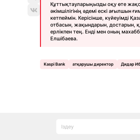
Құттықтауларыңызды оқу өте жақсы
әкімшілігінің әдемі ескі ағылшын 
кетпеймін. Керісінше, күйеуімді Қа
отбасын, жақындарын, достарын, қа
ерлікпен тең. Енді мен оның маха
Елшібаева.
Kaspi Bank
атқарушы директор
Дидар И