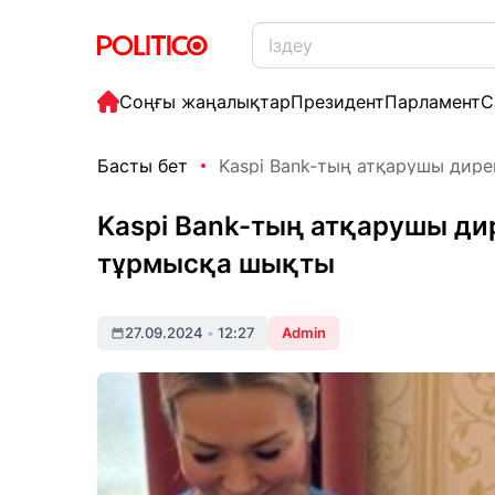
Соңғы жаңалықтар
Президент
Парламент
С
Басты бет
Kaspi Bank-тың атқарушы дирек
Kaspi Bank-тың атқарушы ди
тұрмысқа шықты
27.09.2024
•
12:27
Admin