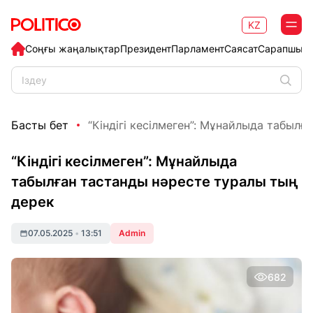
KZ
Соңғы жаңалықтар
Президент
Парламент
Саясат
Сарапшыл
Басты бет
“Кіндігі кесілмеген”: Мұнайлыда табылған
“Кіндігі кесілмеген”: Мұнайлыда
табылған тастанды нәресте туралы тың
дерек
07.05.2025
•
13:51
Admin
682