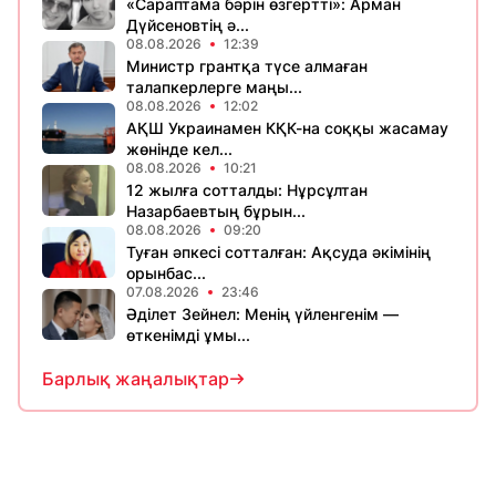
«Сараптама бәрін өзгертті»: Арман
Дүйсеновтің ә...
08.08.2026
12:39
Министр грантқа түсе алмаған
талапкерлерге маңы...
08.08.2026
12:02
АҚШ Украинамен КҚК-на соққы жасамау
жөнінде кел...
08.08.2026
10:21
12 жылға сотталды: Нұрсұлтан
Назарбаевтың бұрын...
08.08.2026
09:20
Туған әпкесі сотталған: Ақсуда әкімінің
орынбас...
07.08.2026
23:46
Әділет Зейнел: Менің үйленгенім —
өткенімді ұмы...
Барлық жаңалықтар