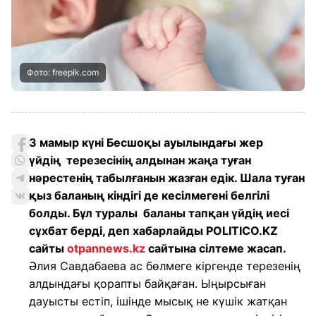
Фото: freepik.com
3 мамыр күні Бесшоқы ауылындағы жер
үйдің терезесінің алдынан жаңа туған
нәрестенің табылғанын жазған едік. Шала туған
қыз баланың кіндігі де кесілмегені белгілі
болды. Бұл туралы баланы тапқан үйдің иесі
сұхбат берді, деп хабарлайды POLITICO.KZ
сайты
otpannews.kz
сайтына сілтеме жасап.
Әлия Савдабаева ас бөлмеге кіргенде терезенің
алдындағы қорапты байқаған. Ыңырсыған
дауысты естіп, ішінде мысық не күшік жатқан