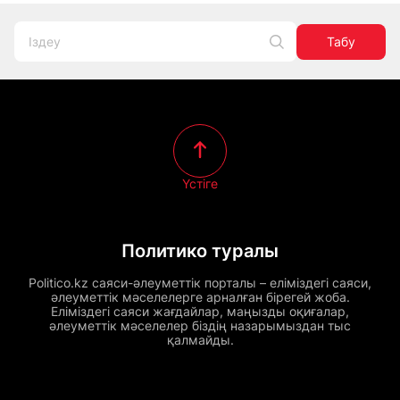
Табу
Үстіге
Политико туралы
Politico.kz саяси-әлеуметтік порталы – еліміздегі саяси,
әлеуметтік мәселелерге арналған бірегей жоба.
Еліміздегі саяси жағдайлар, маңызды оқиғалар,
әлеуметтік мәселелер біздің назарымыздан тыс
қалмайды.