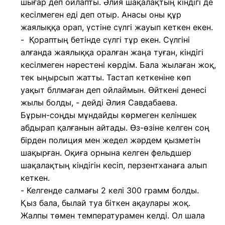
шығар деп ойлапты. Әлия шақалақтың кіндігі де
кесілмеген еді деп отыр. Анасы оны құр
жаялыққа орап, үстіне сүлгі жауып кеткен екен.
- Қораптың бетінде сүлгі тұр екен. Сүлгіні
алғанда жаялыққа оралған жаңа туған, кіндігі
кесілмеген нәрестені көрдім. Бала жылаған жоқ,
тек ыңырсып жатты. Тастап кеткеніне көп
уақыт бллмаған деп ойлаймын. Өйткені денесі
жылы болды, - дейді Әлия Савдабаева.
Бұрын-соңды мұндайды көрмеген келіншек
абдырап қалғанын айтады. Өз-өзіне келген соң
бірден полиция мен жедел жәрдем қызметін
шақырған. Оқиға орнына келген фельдшер
шақалақтың кіндігін кесіп, перзентханаға алып
кеткен.
- Келгенде салмағы 2 келі 300 грамм болды.
Қыз бала, былай туа біткен ақаулары жоқ.
Жалпы төмен температурамен келді. Ол шала