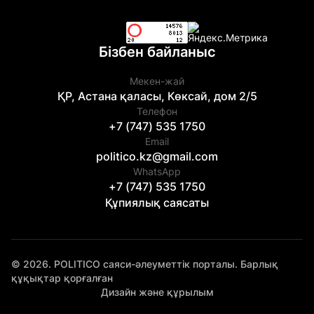
Бізбен байланыс
Мекен-жай
ҚР, Астана қаласы, Көксай, дом 2/5
Телефон
+7 (747) 535 1750
Email
politico.kz@gmail.com
WhatsApp
+7 (747) 535 1750
Құпиялық саясаты
© 2026. POLITICO саяси-әлеуметтік порталы. Барлық
құқықтар қорғалған
Дизайн және құрылым