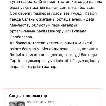
туған нәресте. Оны орап тастап кетсе де далада
біраз уақыт жатып қалған соң ылғал болады.
Сол себепті температурасы тез түседі. Қазіргі
таңда баланың жағдайы орташа ауыр, - деді
Маңғыстау облыстық перинаталдық
орталығының бөлім меңгерушісі Гүлзада
Сарбалаева.
Ал баласын тастап кеткен ананың кім екені
әзірге беймәлім. Мұнайлы ауданының полиция
бөлімі қылмыстық іс қозғап, тергеуді бастады.
Тәртіп сақшылары ауыл ішін жіті бақылап, іздеу
шарасын жүргізіп жатыр.
Соңғы жаңалықтар
08.08.2026
13:35