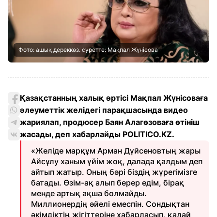
Фото: ашық дереккөз. суретте: Мақпал Жүнісова
Қазақстанның халық әртісі Мақпал Жүнісоваға
әлеуметтік желідегі парақшасында видео
жариялап, продюсер Баян Алагөзоваға өтініш
жасады, деп хабарлайды POLITICO.KZ.
«Желіде марқұм Арман Дүйсеновтың жары
Айсұлу ханым үйім жоқ, далада қалдым деп
айтып жатыр. Оның бәрі біздің жүрегімізге
батады. Өзім-ақ алып берер едім, бірақ
менде артық ақша болмайды.
Миллионердің әйелі емеспін. Сондықтан
әкімдіктің жігіттеріне хабарласып, қалай