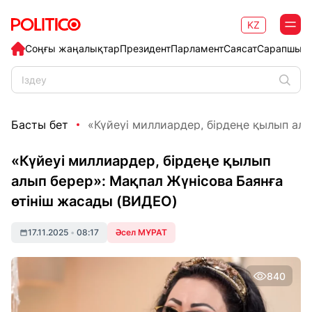
KZ
Соңғы жаңалықтар
Президент
Парламент
Саясат
Сарапшыл
Басты бет
«Күйеуі миллиардер, бірдеңе қылып алып
«Күйеуі миллиардер, бірдеңе қылып
алып берер»: Мақпал Жүнісова Баянға
өтініш жасады (ВИДЕО)
17.11.2025
•
08:17
Әсел МҰРАТ
840