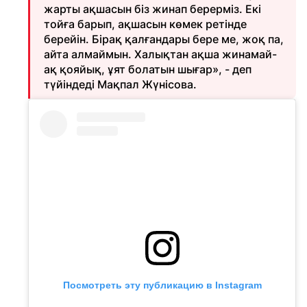
жарты ақшасын біз жинап берерміз. Екі
тойға барып, ақшасын көмек ретінде
берейін. Бірақ қалғандары бере ме, жоқ па,
айта алмаймын. Халықтан ақша жинамай-
ақ қояйық, ұят болатын шығар», - деп
түйіндеді Мақпал Жүнісова.
Посмотреть эту публикацию в Instagram