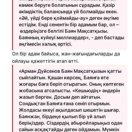
көмек беруге болатынын сұрадым. Қазір
әкімдіктің балансында үй болмайды екен.
«Әй, үйді бере қоймайды-ау» деген әңгіме
естідім. Енді сенентін бір адамым бар, ол –
өздеріңізге белгілі Баян Мақсатқызы.
Баянның күйеуі миллиардер», - деп бастады
әңгімесін халық әртісі.
Ол бір адам байыса, жан-жағындағыларды да
ойлауы қажеттігін атап өтті.
«Арман Дүйсенов Баян Мақсатқызын қатты
сыйлайтын. Қашан көрсең, Баянға өте
жоғары баға беріп отыратын. Оның көптеген
жобасына атсалысты. «Кешьюдің» әндерін
жазып берген. Досым деп айтатын.
Сондықтан Баянға ғана сеніп отырмын.
Жолдасы екеуі ақылдасып шешетін шығар.
Баянжан, бірдеңе қылып бір үй алып
беріңіздер. Сіздердің абыройларыңыз одан
сайын асқақтайды деген ойдамын. Мүмкін