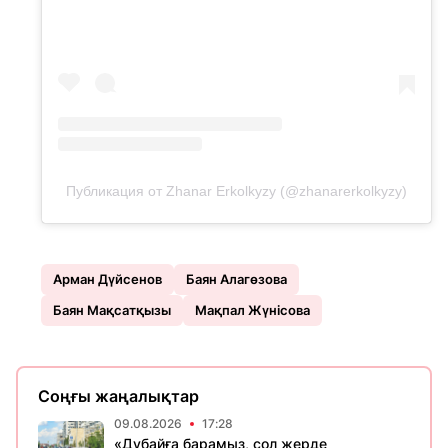
Публикация от Zhanar Erkolkyzy (@zhanarerkolkyzy)
Арман Дүйсенов
Баян Алагөзова
Баян Мақсатқызы
Мақпал Жүнісова
Соңғы жаңалықтар
09.08.2026
17:28
«Дубайға барамыз, сол жерде