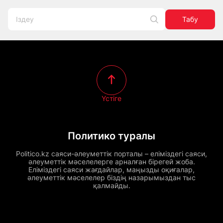
Табу
Үстіге
Политико туралы
Politico.kz саяси-әлеуметтік порталы – еліміздегі саяси,
әлеуметтік мәселелерге арналған бірегей жоба.
Еліміздегі саяси жағдайлар, маңызды оқиғалар,
әлеуметтік мәселелер біздің назарымыздан тыс
қалмайды.