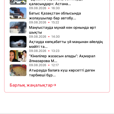
қаласыңдар»: Астана...
09.08.2026
16:30
Батыс Қазақстан облысында
жолаушылар бар автобу...
09.08.2026
15:22
Маңғыстауда мұнай кен орнында өрт
шықты
09.08.2026
14:30
Ақтауда көпқабатты үй маңынан әйелдің
мәйіті та...
09.08.2026
13:23
“Кінәлілер жазасын алады”: Ақмарал
Әлназарова М...
09.08.2026
12:17
Атырауда балаға күш көрсетті деген
тәрбиеші бұр...
Барлық жаңалықтар