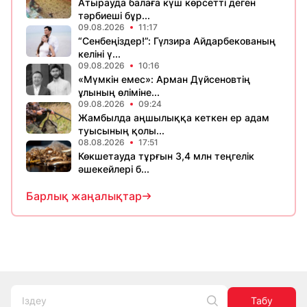
Атырауда балаға күш көрсетті деген
тәрбиеші бұр...
09.08.2026
11:17
“Сенбеңіздер!”: Гүлзира Айдарбекованың
келіні ү...
09.08.2026
10:16
«Мүмкін емес»: Арман Дүйсеновтің
ұлының өліміне...
09.08.2026
09:24
Жамбылда аңшылыққа кеткен ер адам
туысының қолы...
08.08.2026
17:51
Көкшетауда тұрғын 3,4 млн теңгелік
әшекейлері б...
Барлық жаңалықтар
Табу