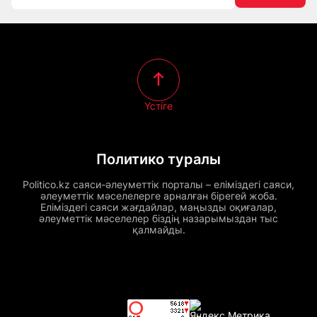
Үстіге
Политико туралы
Politico.kz саяси-әлеуметтік порталы – еліміздегі саяси,
әлеуметтік мәселелерге арналған бірегей жоба.
Еліміздегі саяси жағдайлар, маңызды оқиғалар,
әлеуметтік мәселелер біздің назарымыздан тыс
қалмайды.