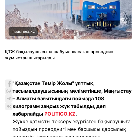
inbusiness.kz
ҚТЖ бақылаушысына шабуыл жасаған проводник
жұмыстан шығарылды.
"Қазақстан Темір Жолы" ұлттық
тасымалдаушысының мәліметінше, Маңғыстау
– Алматы бағытындағы пойызда 108
килограмм заңсыз жүк табылды, деп
хабарлайды
POLITICO.KZ
.
Жүкке қатысты тексеру жүргізген бақылаушыға
пойыздың проводнигі мен басшысы қарсылық
көрсетіп, физикалық күш қолданған.