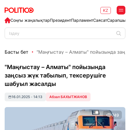
KZ
Соңғы жаңалықтар
Президент
Парламент
Саясат
Сарапшыл
Басты бет
"Маңғыстау – Алматы" пойызында заңсыз
"Маңғыстау – Алматы" пойызында
заңсыз жүк табылып, тексерушіге
шабуыл жасалды
16.01.2025
•
14:13
Абзал БАХЫТЖАНОВ
749