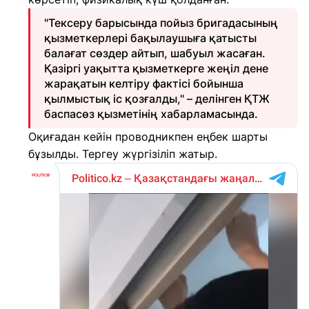
"Тексеру барысында пойыз бригадасының
қызметкерлері бақылаушыға қатысты
балағат сөздер айтып, шабуыл жасаған.
Қазіргі уақытта қызметкерге жеңіл дене
жарақатын келтіру фактісі бойынша
қылмыстық іс қозғалды," – делінген ҚТЖ
баспасөз қызметінің хабарламасында.
Оқиғадан кейін проводникпен еңбек шарты
бұзылды. Тергеу жүргізіліп жатыр.