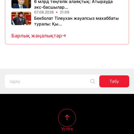
6 млрд теңгелік алаяқтық: Атырауда
экс-басшылар...
07.08.2026
21:09
Бекболат Тілеухан жауапсыз махаббаты
туралы: Қы...
Барлық жаңалықтар
Табу
Үстіге