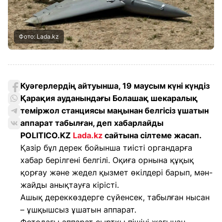
Фото: Lada.kz
Куәгерлердің айтуынша, 19 маусым күні күндіз
Қарақия ауданындағы Болашақ шекаралық
теміржол станциясы маңынан белгісіз ұшатын
аппарат табылған, деп хабарлайды
POLITICO.KZ
Lada.kz
сайтына сілтеме жасап.
Қазір бұл дерек бойынша тиісті органдарға
хабар берілгені белгілі. Оқиға орнына құқық
қорғау және жедел қызмет өкілдері барып, мән-
жайды анықтауға кірісті.
Ашық дереккөздерге сүйенсек, табылған нысан
– ұшқышсыз ұшатын аппарат.