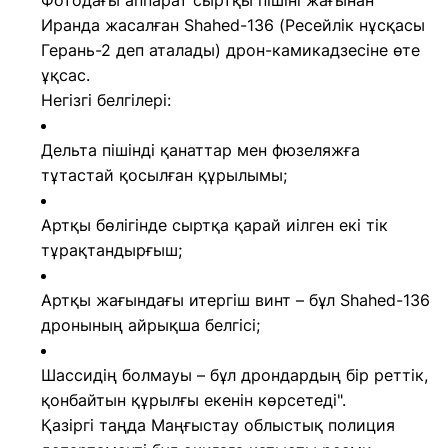
Фотодағы аппарат сыртқы пішіні жағынан
Иранда жасалған Shahed-136 (Ресейлік нұсқасы
Герань-2 деп аталады) дрон-камикадзесіне өте
ұқсас.
Негізгі белгілері:
Дельта пішінді қанаттар мен фюзеляжға
тұтастай қосылған құрылымы;
Артқы бөлігінде сыртқа қарай иілген екі тік
тұрақтандырғыш;
Артқы жағындағы итергіш винт – бұл Shahed-136
дронының айрықша белгісі;
Шассидің болмауы – бұл дрондардың бір реттік,
қонбайтын құрылғы екенін көрсетеді".
Қазіргі таңда Маңғыстау облыстық полиция