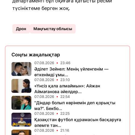
департаменті бұл оқиғаға қатысты ресми
түсініктеме берген жоқ.
Дрон
Маңғыстау облысы
Соңғы жаңалықтар
07.08.2026
23:46
Әділет Зейнел: Менің үйленгенім —
өткенімді ұмы...
07.08.2026
23:10
«Үнсіз қала алмаймын»: Айжан
Аймағанова әйелдер...
07.08.2026
22:54
"Діндар болып көрінемін деп қорықты
ма?". Бекбо...
07.08.2026
22:25
Қазақстан футбол құрамасын басқаруға
әлемге тан...
07.08.2026
21:16