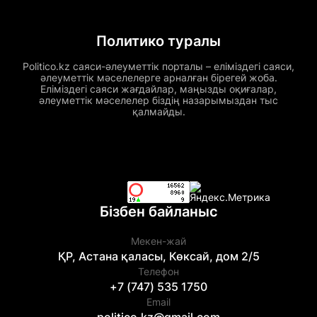
Политико туралы
Politico.kz саяси-әлеуметтік порталы – еліміздегі саяси,
әлеуметтік мәселелерге арналған бірегей жоба.
Еліміздегі саяси жағдайлар, маңызды оқиғалар,
әлеуметтік мәселелер біздің назарымыздан тыс
қалмайды.
Бізбен байланыс
Мекен-жай
ҚР, Астана қаласы, Көксай, дом 2/5
Телефон
+7 (747) 535 1750
Email