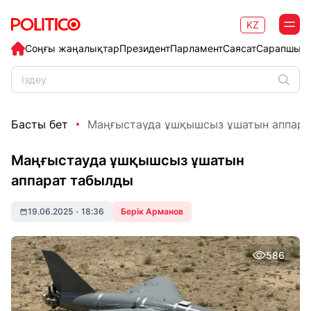
KZ
Соңғы жаңалықтар
Президент
Парламент
Саясат
Сарапшыл
Басты бет
Маңғыстауда ұшқышсыз ұшатын аппара
Маңғыстауда ұшқышсыз ұшатын
аппарат табылды
19.06.2025
•
18:36
Берік Арманов
586