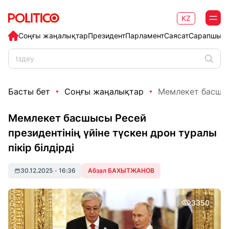
KZ
Соңғы жаңалықтар
Президент
Парламент
Саясат
Сарапшыл
Басты бет
Соңғы жаңалықтар
Мемлекет басшысы
Мемлекет басшысы Ресей
президентінің үйіне түскен дрон туралы
пікір білдірді
30.12.2025
•
16:36
Абзал БАХЫТЖАНОВ
3350