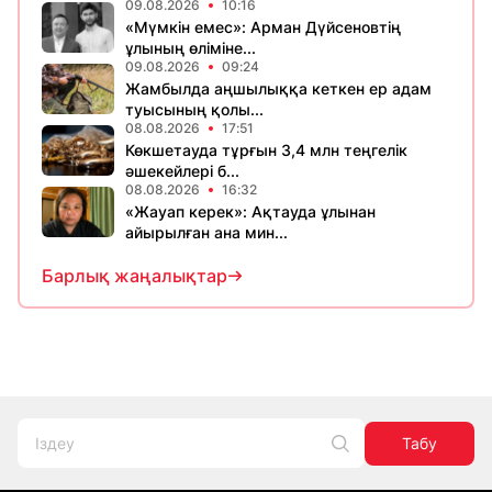
09.08.2026
10:16
«Мүмкін емес»: Арман Дүйсеновтің
ұлының өліміне...
09.08.2026
09:24
Жамбылда аңшылыққа кеткен ер адам
туысының қолы...
08.08.2026
17:51
Көкшетауда тұрғын 3,4 млн теңгелік
әшекейлері б...
08.08.2026
16:32
«Жауап керек»: Ақтауда ұлынан
айырылған ана мин...
Барлық жаңалықтар
Табу