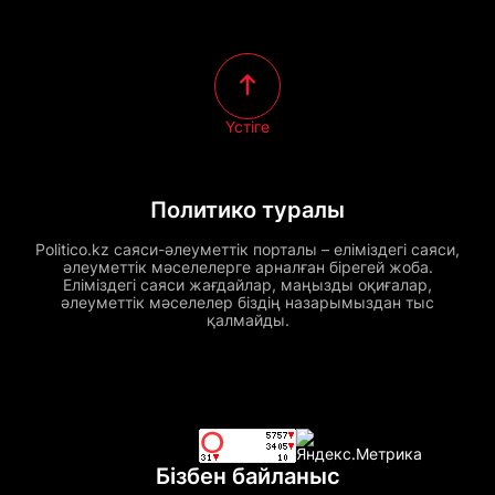
Үстіге
Политико туралы
Politico.kz саяси-әлеуметтік порталы – еліміздегі саяси,
әлеуметтік мәселелерге арналған бірегей жоба.
Еліміздегі саяси жағдайлар, маңызды оқиғалар,
әлеуметтік мәселелер біздің назарымыздан тыс
қалмайды.
Бізбен байланыс