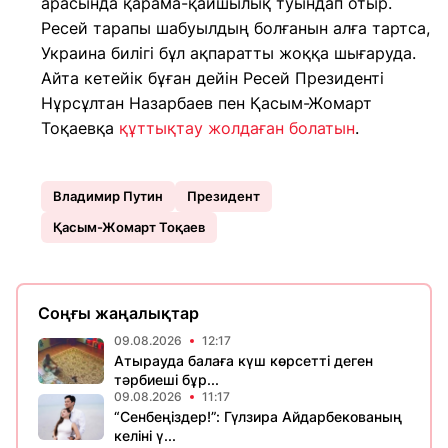
арасында қарама-қайшылық туындап отыр.
Ресей тарапы шабуылдың болғанын алға тартса,
Украина билігі бұл ақпаратты жоққа шығаруда.
Айта кетейік бұған дейін Ресей Президенті
Нұрсұлтан Назарбаев пен Қасым-Жомарт
Тоқаевқа
құттықтау жолдаған болатын
.
Владимир Путин
Президент
Қасым-Жомарт Тоқаев
Соңғы жаңалықтар
09.08.2026
12:17
Атырауда балаға күш көрсетті деген
тәрбиеші бұр...
09.08.2026
11:17
“Сенбеңіздер!”: Гүлзира Айдарбекованың
келіні ү...