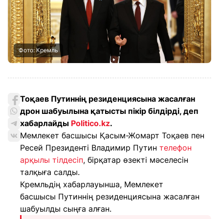
Фото: Кремль
Тоқаев Путиннің резиденциясына жасалған
дрон шабуылына қатысты пікір білдірді
, деп
хабарлайды
Politico.kz
.
Мемлекет басшысы Қасым-Жомарт Тоқаев пен
Ресей Президенті Владимир Путин
телефон
арқылы тілдесіп
, бірқатар өзекті мәселесін
талқыға салды.
Кремльдің хабарлауынша, Мемлекет
басшысы Путиннің резиденциясына жасалған
шабуылды сыңға алған.