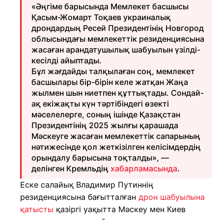
«Әңгіме барысында Мемлекет басшысы
Қасым-Жомарт Тоқаев украиналық
дрондардың Ресей Президентінің Новгород
облысындағы мемлекеттік резиденциясына
жасаған арандатушылық шабуылын үзілді-
кесілді айыптады.
Бұл жағдайды талқылаған соң, мемлекет
басшылары бір-бірін келе жатқан Жаңа
жылмен шын ниетпен құттықтады. Сондай-
ақ екіжақты күн тәртібіндегі өзекті
мәселелерге, соның ішінде Қазақстан
Президентінің 2025 жылғы қарашада
Мәскеуге жасаған мемлекеттік сапарының
нәтижесінде қол жеткізілген келісімдердің
орындалу барысына тоқталды», —
делінген Кремльдің
хабарламасында
.
Еске салайық Владимир Путиннің
резиденциясына бағытталған
дрон шабуылына
қатысты
қазіргі уақытта Мәскеу мен Киев