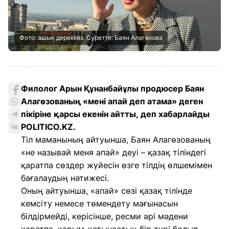
Фото: ашық дереккөз. Суретте: Баян Алагөзова
Филолог Арын Құнанбайұлы продюсер Баян
Алагөзованың «мені апай деп атама» деген
пікіріне қарсы екенін айтты, деп хабарлайды
POLITICO.KZ
.
Тіл маманының айтуынша, Баян Алагөзованың
«не называй меня апай» деуі – қазақ тіліндегі
қаратпа сөздер жүйесін өзге тілдің өлшемімен
бағалаудың нәтижесі.
Оның айтуынша, «апай» сөзі қазақ тілінде
кемсіту немесе төмендету мағынасын
білдірмейді, керісінше, ресми әрі мәдени