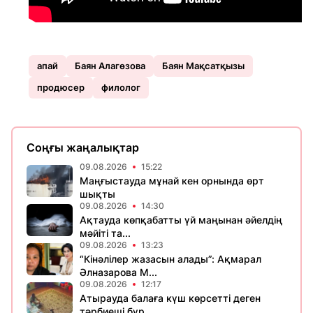
апай
Баян Алагөзова
Баян Мақсатқызы
продюсер
филолог
Соңғы жаңалықтар
09.08.2026
15:22
Маңғыстауда мұнай кен орнында өрт
шықты
09.08.2026
14:30
Ақтауда көпқабатты үй маңынан әйелдің
мәйіті та...
09.08.2026
13:23
“Кінәлілер жазасын алады”: Ақмарал
Әлназарова М...
09.08.2026
12:17
Атырауда балаға күш көрсетті деген
тәрбиеші бұр...