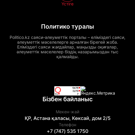
Үстіге
Политико туралы
Politico.kz саяси-әлеуметтік порталы – еліміздегі саяси,
әлеуметтік мәселелерге арналған бірегей жоба.
Еліміздегі саяси жағдайлар, маңызды оқиғалар,
әлеуметтік мәселелер біздің назарымыздан тыс
қалмайды.
Бізбен байланыс
Мекен-жай
ҚР, Астана қаласы, Көксай, дом 2/5
Телефон
+7 (747) 535 1750