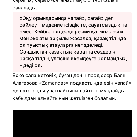
қаратпа, қарым-қатынастың бір түрі болып
саналады.
«Оқу орындарында «апай», «ағай» деп
сөйлеу – мәдениетсіздік те, сауатсыздық та
емес. Кейбір тілдерде ресми қатынас есім
мен әке аты арқылы жасалса, қазақ тілінде
ол туыстық атауларға негізделеді.
Сондықтан қазақтың қаратпа сөздерін
басқа тілдің үлгісіне икемдеуге болмайды»,
– деді ол.
Еске сала кетейік, бұған дейін продюсер Баян
Алагөзова «Zamandas» подкастында өзін «апай»
деп атағанды ұнатпайтынын айтып, мұндайды
қабылдай алмайтынын жеткізген болатын.