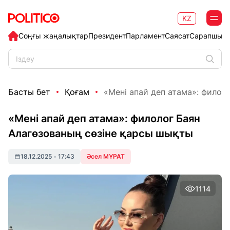
KZ
Соңғы жаңалықтар
Президент
Парламент
Саясат
Сарапшыл
Басты бет
Қоғам
«Мені апай деп атама»: филоло
«Мені апай деп атама»: филолог Баян
Алагөзованың сөзіне қарсы шықты
18.12.2025
•
17:43
Әсел МҰРАТ
1114