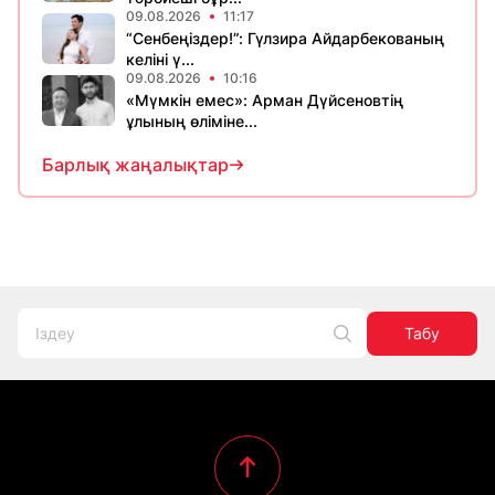
09.08.2026
11:17
“Сенбеңіздер!”: Гүлзира Айдарбекованың
келіні ү...
09.08.2026
10:16
«Мүмкін емес»: Арман Дүйсеновтің
ұлының өліміне...
Барлық жаңалықтар
Табу