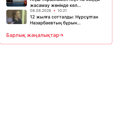
жасамау жөнінде кел...
08.08.2026
10:21
12 жылға сотталды: Нұрсұлтан
Назарбаевтың бұрын...
Барлық жаңалықтар