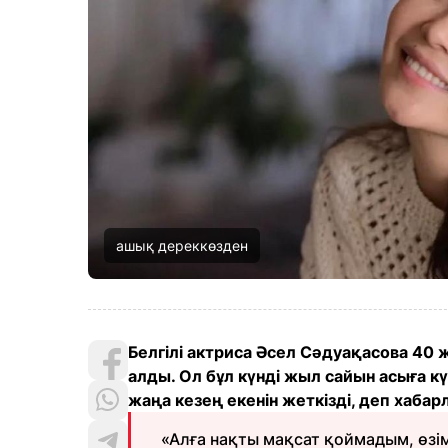
ашық дереккөзден
Белгілі актриса Әсел Сәдуақасова 40 
алды. Ол бұл күнді жыл сайын асыға к
жаңа кезең екенін жеткізді, деп хаба
«Алға нақты мақсат қоймадым, өзім