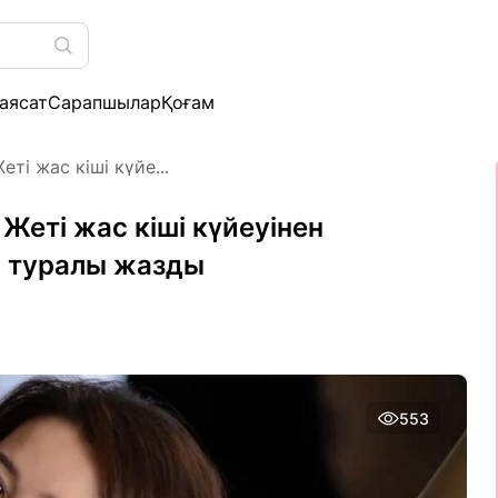
аясат
Сарапшылар
Қоғам
ті жас кіші күйе...
 Жеті жас кіші күйеуінен
і туралы жазды
553