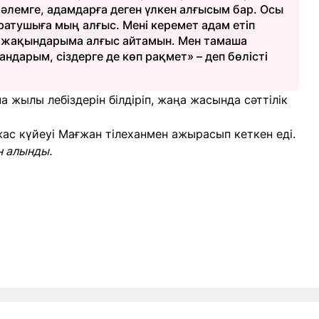
, әлемге, адамдарға деген үлкен алғысым бар. Осы
аратушыға мың алғыс. Мені керемет адам етіп
л жақындарыма алғыс айтамын. Мен тамаша
ндарым, сіздерге де көп рақмет» – деп бөлісті
жылы лебіздерін білдіріп, жаңа жасында сәттілік
жас күйеуі Мағжан тілеханмен ажырасып кеткен еді.
н алынды.