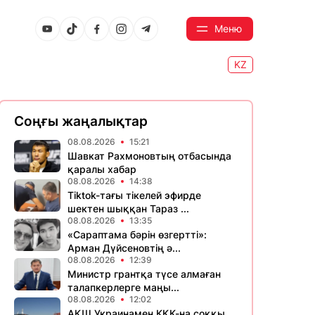
Меню
KZ
Соңғы жаңалықтар
08.08.2026
15:21
Шавкат Рахмоновтың отбасында
қаралы хабар
08.08.2026
14:38
Tiktok-тағы тікелей эфирде
шектен шыққан Тараз ...
08.08.2026
13:35
«Сараптама бәрін өзгертті»:
Арман Дүйсеновтің ә...
08.08.2026
12:39
Министр грантқа түсе алмаған
талапкерлерге маңы...
08.08.2026
12:02
АҚШ Украинамен КҚК-на соққы