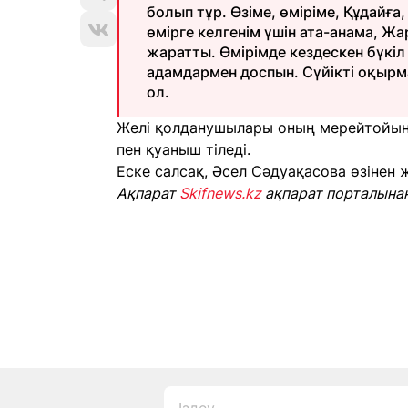
болып тұр. Өзіме, өміріме, Құдайға
өмірге келгенім үшін ата-анама, Ж
жаратты. Өмірімде кездескен бүкі
адамдармен доспын. Сүйікті оқырма
ол.
Желі қолданушылары оның мерейтойына 
пен қуаныш тіледі.
Еске салсақ, Әсел Сәдуақасова өзінен 
Ақпарат
Skifnews.kz
ақпарат порталына