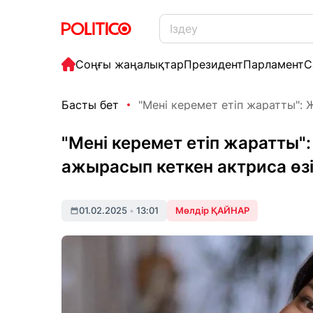
Соңғы жаңалықтар
Президент
Парламент
С
Басты бет
"Мені керемет етіп жаратты": Же
"Мені керемет етіп жаратты":
ажырасып кеткен актриса өз
01.02.2025
•
13:01
Мөлдір ҚАЙНАР