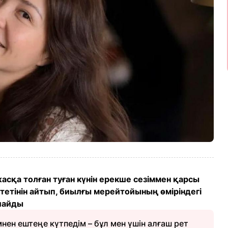
жасқа толған туған күнін ерекше сезіммен қарсы
үтетінін айтып, биылғы мерейтойының өміріндегі
рлайды
нен ештеңе күтпедім – бұл мен үшін алғаш рет