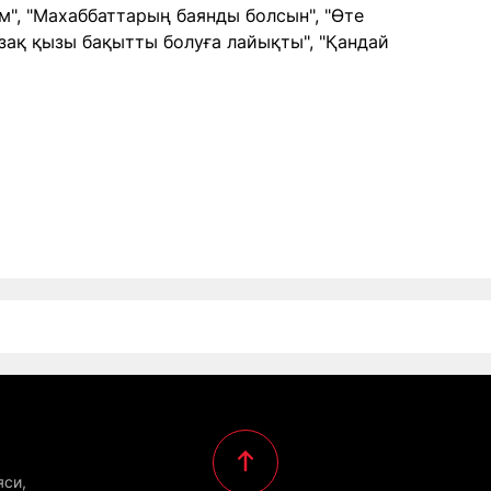
", "Махаббаттарың баянды болсын", "Өте
азақ қызы бақытты болуға лайықты", "Қандай
яси,