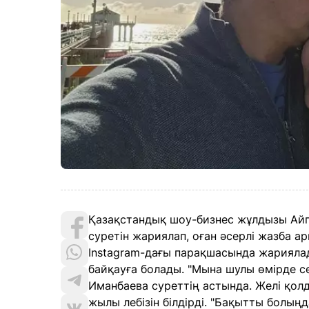
Қазақстандық шоу-бизнес жұлдызы Айг
суретін жариялап, оған әсерлі жазба ар
Instagram-дағы парақшасында жарияла
байқауға болады. "Мына шулы өмірде с
Иманбаева суреттің астында. Желі қол
жылы лебізін білдірді. "Бақытты болыңд