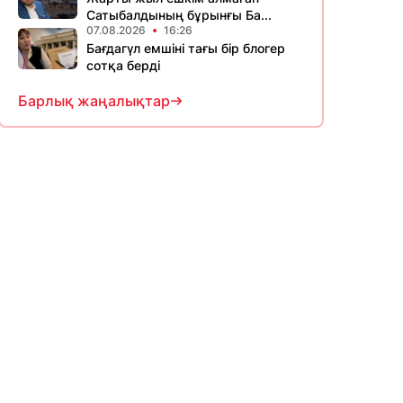
Сатыбалдының бұрынғы Ба...
07.08.2026
16:26
Бағдагүл емшіні тағы бір блогер
сотқа берді
Барлық жаңалықтар