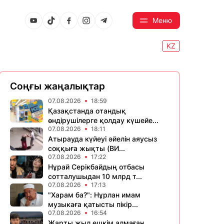
Меню
KZ
Соңғы жаңалықтар
07.08.2026
18:59
Қазақстанда отандық
өндірушілерге қолдау күшейе...
07.08.2026
18:11
Атырауда күйеуі әйелін аяусыз
соққыға жықты (ВИ...
07.08.2026
17:22
Нұрай Серікбайдың отбасы
сотталушыдан 10 млрд т...
07.08.2026
17:13
"Харам ба?": Нұрлан имам
музыкаға қатысты пікір...
07.08.2026
16:54
Жарты жыл ешкім алмаған