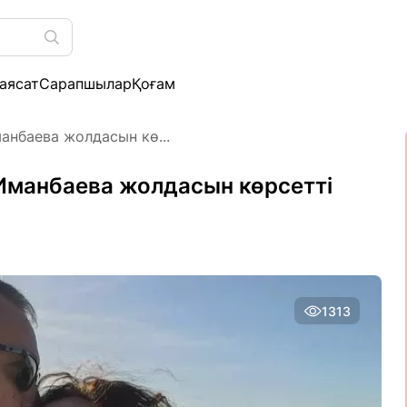
аясат
Сарапшылар
Қоғам
анбаева жолдасын кө...
Иманбаева жолдасын көрсетті
1313