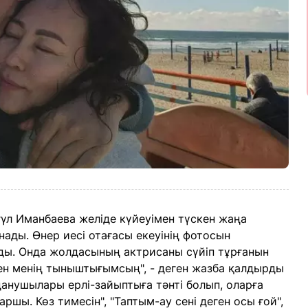
үл Иманбаева желіде күйеуімен түскен жаңа
нады. Өнер иесі отағасы екеуінің фотосын
ды. Онда жолдасының актрисаны сүйіп тұрғанын
ен менің тыныштығымсың", - деген жазба қалдырды
данушылары ерлі-зайыптыға тәнті болып, оларға
аршы. Көз тимесін", "Таптым-ау сені деген осы ғой",