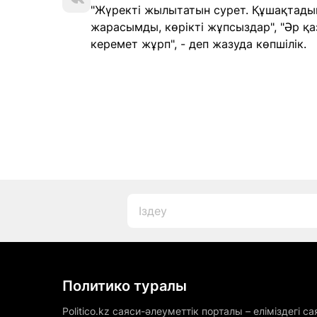
"Жүректі жылытатын сурет. Құшақтадым
жарасымды, көрікті жұпсыздар", "Әр қ
керемет жұрп", - деп жазуда көпшілік.
Политико туралы
Politico.kz саяси-әлеуметтік порталы – еліміздегі са