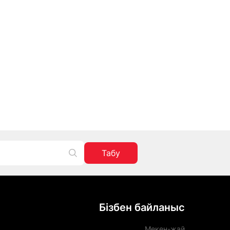
Табу
Бізбен байланыс
Мекен-жай