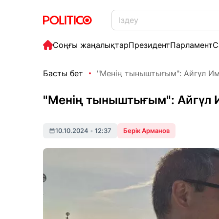
Соңғы жаңалықтар
Президент
Парламент
С
Басты бет
"Менің тыныштығым": Айгүл Им
"Менің тыныштығым": Айгүл 
10.10.2024
•
12:37
Берік Арманов