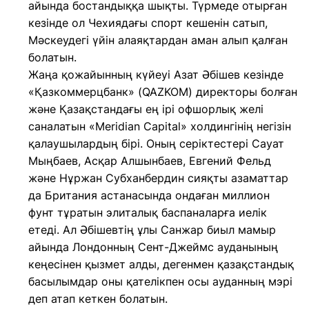
айында бостандыққа шықты. Түрмеде отырған
кезінде ол Чехиядағы спорт кешенін сатып,
Мәскеудегі үйін алаяқтардан аман алып қалған
болатын.
Жаңа қожайынның күйеуі Азат Әбішев кезінде
«Қазкоммерцбанк» (QAZKOM) директоры болған
және Қазақстандағы ең ірі офшорлық желі
саналатын «Meridian Capital» холдингінің негізін
қалаушылардың бірі. Оның серіктестері Сауат
Мыңбаев, Асқар Алшынбаев, Евгений Фельд
және Нұржан Субханбердин сияқты азаматтар
да Британия астанасында ондаған миллион
фунт тұратын элиталық баспаналарға иелік
етеді. Ал Әбішевтің ұлы Санжар биыл мамыр
айында Лондонның Сент-Джеймс ауданының
кеңесінен қызмет алды, дегенмен қазақстандық
басылымдар оны қателікпен осы ауданның мэрі
деп атап кеткен болатын.