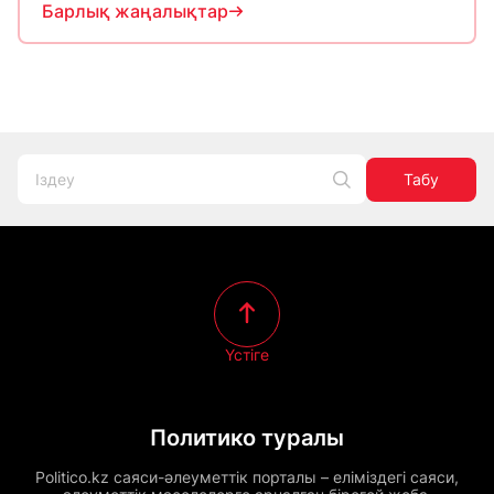
Барлық жаңалықтар
Табу
Үстіге
Политико туралы
Politico.kz саяси-әлеуметтік порталы – еліміздегі саяси,