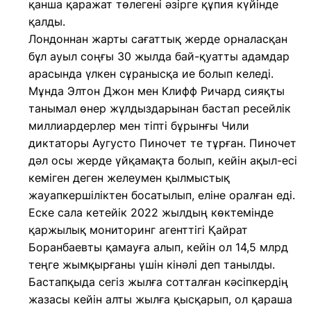
қанша қаражат төлегені әзірге құпия күйінде
қалды.
Лондоннан жарты сағаттық жерде орналасқан
бұл ауыл соңғы 30 жылда бай-қуатты адамдар
арасында үлкен сұранысқа ие болып келеді.
Мұнда Элтон Джон мен Клифф Ричард сияқты
танымал өнер жұлдыздарынан бастап ресейлік
миллиардерлер мен тіпті бұрынғы Чили
диктаторы Аугусто Пиночет те тұрған. Пиночет
дәл осы жерде үйқамақта болып, кейін ақыл-есі
кеміген деген желеумен қылмыстық
жауапкершіліктен босатылып, еліне оралған еді.
Еске сала кетейік 2022 жылдың көктемінде
қаржылық мониторинг агенттігі Қайрат
Боранбаевты қамауға алып, кейін ол 14,5 млрд
теңге жымқырғаны үшін кінәлі деп танылды.
Бастапқыда сегіз жылға сотталған кәсіпкердің
жазасы кейін алты жылға қысқарып, ол қараша