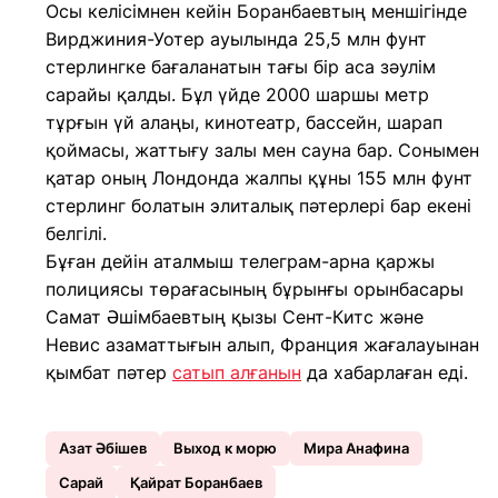
Осы келісімнен кейін Боранбаевтың меншігінде
Вирджиния-Уотер ауылында 25,5 млн фунт
стерлингке бағаланатын тағы бір аса зәулім
сарайы қалды. Бұл үйде 2000 шаршы метр
тұрғын үй алаңы, кинотеатр, бассейн, шарап
қоймасы, жаттығу залы мен сауна бар. Сонымен
қатар оның Лондонда жалпы құны 155 млн фунт
стерлинг болатын элиталық пәтерлері бар екені
белгілі.
Бұған дейін аталмыш телеграм-арна қаржы
полициясы төрағасының бұрынғы орынбасары
Самат Әшімбаевтың қызы Сент-Китс және
Невис азаматтығын алып, Франция жағалауынан
қымбат пәтер
сатып алғанын
да хабарлаған еді.
Азат Әбішев
Выход к морю
Мира Анафина
Сарай
Қайрат Боранбаев