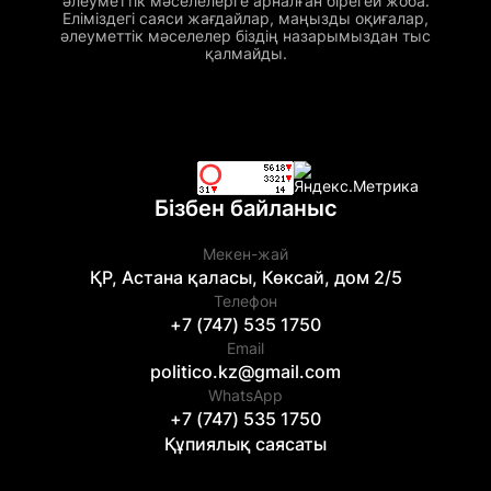
әлеуметтік мәселелерге арналған бірегей жоба.
Еліміздегі саяси жағдайлар, маңызды оқиғалар,
әлеуметтік мәселелер біздің назарымыздан тыс
қалмайды.
Бізбен байланыс
Мекен-жай
ҚР, Астана қаласы, Көксай, дом 2/5
Телефон
+7 (747) 535 1750
Email
politico.kz@gmail.com
WhatsApp
+7 (747) 535 1750
Құпиялық саясаты