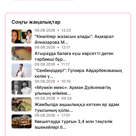
Соңғы жаңалықтар
09.08.2026
13:23
“Кінәлілер жазасын алады”: Ақмарал
Әлназарова М...
09.08.2026
12:17
Атырауда балаға күш көрсетті деген
тәрбиеші бұр...
09.08.2026
11:17
“Сенбеңіздер!”: Гүлзира Айдарбекованың
келіні ү...
09.08.2026
10:16
«Мүмкін емес»: Арман Дүйсеновтің
ұлының өліміне...
09.08.2026
09:24
Жамбылда аңшылыққа кеткен ер адам
туысының қолы...
08.08.2026
17:51
Көкшетауда тұрғын 3,4 млн теңгелік
әшекейлері б...