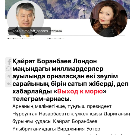
Фото: t.me/off_shores
Қайрат Боранбаев Лондон
маңындағы миллиардерлер
ауылында орналасқан екі зәулім
сарайының бірін сатып жіберді, деп
хабарлайды «
Выход к морю
»
телеграм-арнасы.
Арнаның мәліметінше, тұңғыш президент
Нұрсұлтан Назарбаевтың үлкен қызы Дариғаның
бұрынғы құдасы Қайрат Боранбаев
Ұлыбританиядағы Вирджиния-Уотер