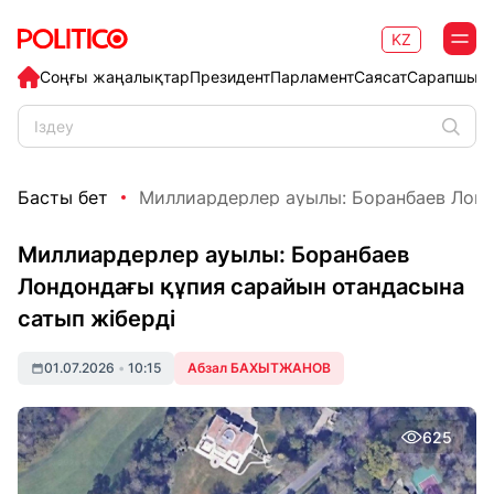
KZ
Соңғы жаңалықтар
Президент
Парламент
Саясат
Сарапшыл
Басты бет
Миллиардерлер ауылы: Боранбаев Лондо
Миллиардерлер ауылы: Боранбаев
Лондондағы құпия сарайын отандасына
сатып жіберді
01.07.2026
•
10:15
Абзал БАХЫТЖАНОВ
625