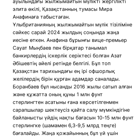
ауылындағы жылжымайтын мүлікті жергілікті
элита өкілі, Қазақстанның тумасы Мира
Анафинаға табыстаған.
Ұлыбританияның жылжымайтын мүлік тізіліміне
сәйкес сарай 2024 жылдың соңында жаңа
иесіне өткен. Анафина бұрынғы вице-премьер
Сауат Мыңбаев пен бірқатар танымал
банкирлердің іскерлік серіктесі болған Азат
Әбішевтің әйелі ретінде белгілі. Бұл топ
Қазақстан тарихындағы ең ірі офшорлық
желілердің бірін құрған адамдар саналады.
Боранбаев бұл нысанды 2016 жылы сатып алған
және құжатта оның құны 1 млн фунт
стерлингтен асатыны ғана көрсетілгенмен
сарапшылар шектеусіз қайта салу мүмкіндігіне
байланысты үйдің нақты бағасын 10-15 млн фунт
стерлингке (шамамен 6,3-9,5 млрд теңге)
бағалайды. Жаңа қожайынның бұл үй үшін