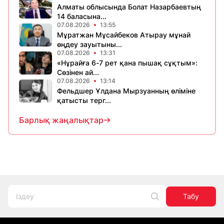
Алматы облысында Болат Назарбаевтың
14 баласына...
07.08.2026
13:55
Мұратжан Мұсайбеков Атырау мұнай
өңдеу зауытыны...
07.08.2026
13:31
«Нұрайға 6-7 рет қана пышақ сұқтым»:
Сөзінен ай...
07.08.2026
13:14
Фельдшер Ұлдана Мырзуанның өліміне
қатысты терг...
Барлық жаңалықтар
Табу