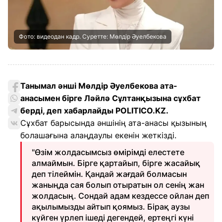
Фото: видеодан кадр. Суретте: Мөлдір Әуелбекова
Танымал әнші Мөлдір Әуелбекова ата-
анасымен бірге Ләйлә Сұлтанқызына сұхбат
берді, деп хабарлайды POLITICO.KZ.
Сұхбат барысында әншінің ата-анасы қызының
болашағына алаңдаулы екенін жеткізді.
"Өзім жолдасымсыз өмірімді елестете
алмаймын. Бірге қартайып, бірге жасайық
деп тілеймін. Қандай жағдай болмасын
жаныңда сая болып отыратын ол сенің жан
жолдасың. Сондай адам кездессе ойлан деп
ақылымызды айтып қоямыз. Бірақ аузы
күйген үрлеп ішеді дегендей, ертеңгі күні