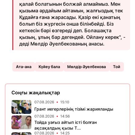
қалай болатынын болжай алмаймыз. Мен
қызыма әрдайым айтамын, жалғыздық тек
Құдайға ғана жарасады. Қазір екі қанатың
болып біз жүргесін онша білінбейді. Біз
кеткесін бәрі өзгереді деп. Болашақта
қызың, ұлың бар дегендей. Ойлану керек", -
деді Мөлдір Әуелбекованың анасы.
Ата-ана
Күйеу бала
Мөлдір Әуелбекова
Той
Соңғы жаңалықтар
07.08.2026
15:10
Грант иегерлерінің тізімі жарияланды
07.08.2026
14:56
Тойда уағыз айтып істі болған
ақсақалдың қызы Т...
07.08.2026
14:25