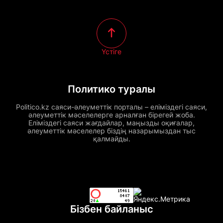
Үстіге
Политико туралы
Politico.kz саяси-әлеуметтік порталы – еліміздегі саяси,
әлеуметтік мәселелерге арналған бірегей жоба.
Еліміздегі саяси жағдайлар, маңызды оқиғалар,
әлеуметтік мәселелер біздің назарымыздан тыс
қалмайды.
Бізбен байланыс