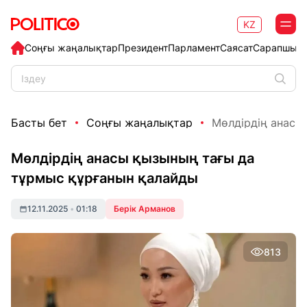
KZ
Соңғы жаңалықтар
Президент
Парламент
Саясат
Сарапшыл
Басты бет
Соңғы жаңалықтар
Мөлдірдің анасы 
Мөлдірдің анасы қызының тағы да
тұрмыс құрғанын қалайды
12.11.2025
•
01:18
Берік Арманов
813