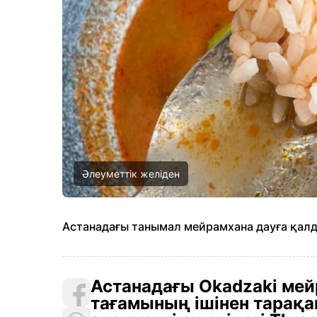
Әлеуметтік желіден
Астанадағы танымал мейрамхана дауға қал
Астанадағы Okadzaki мей
тағамының ішінен тарақа