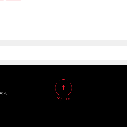
яси,
Үстіге