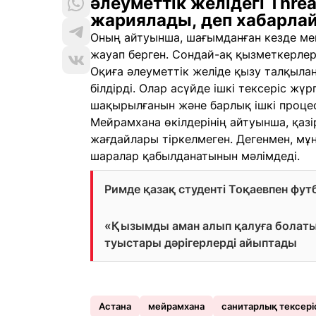
әлеуметтік желідегі Thr
жариялады, деп хабарл
Оның айтуынша, шағымданған кезде ме
жауап берген. Сондай-ақ қызметкерлер
Оқиға әлеуметтік желіде қызу талқыланғ
білдірді. Олар асүйде ішкі тексеріс жү
шақырылғанын және барлық ішкі процес
Мейрамхана өкілдерінің айтуынша, қазі
жағдайлары тіркелмеген. Дегенмен, мұ
шаралар қабылданатынын мәлімдеді.
Римде қазақ студенті Тоқаевпен футб
«Қызымды аман алып қалуға болатын 
туыстары дәрігерлерді айыптады
Астана
мейрамхана
санитарлық тексері