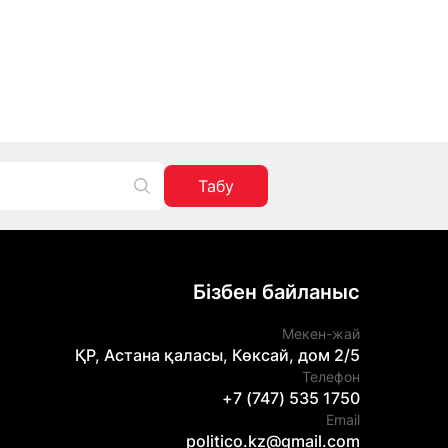
Табу
Бізбен байланыс
Мекен-жай
ҚР, Астана қаласы, Көксай, дом 2/5
Телефон
+7 (747) 535 1750
Email
politico.kz@gmail.com