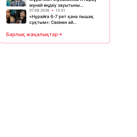
мұнай өңдеу зауытыны...
07.08.2026
13:31
«Нұрайға 6-7 рет қана пышақ
сұқтым»: Сөзінен ай...
Барлық жаңалықтар