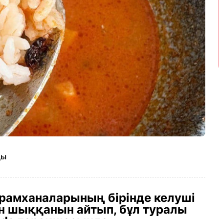
ды
рамханаларының бірінде келуші
н шыққанын айтып, бұл туралы