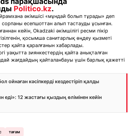
eads парақшасында
айды
Politico.kz
.
йрамхана әкімшісі «мұндай болып тұрады» деп
 сорпаны есепшоттан алып тастауды ұсынған.
аннан кейін, Okadzaki әкімшілігі ресми пікір
ргізілгенін, қосымша санитарлық өңдеу қызметі
тер қайта қаралғанын хабарлады.
ргі уақытта зиянкестердің қайта анықталған
ндай жағдайдың қайталанбауы үшін барлық қажетті
ол ойнаған кәсіпкерді кездестіріп қалды
еді»: 12 жастағы қыздың өлімінен кейін
с
тағам