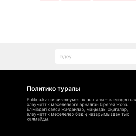
Политико туралы
Politico.kz саяси-әлеуметтік порталы – еліміздегі са
әлеуметтік мәселелерге арналған бірегей жоба.
Еліміздегі саяси жағдайлар, маңызды оқиғалар,
әлеуметтік мәселелер біздің назарымыздан тыс
қалмайды.