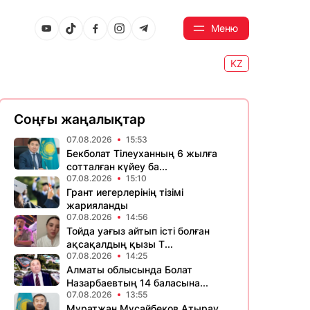
Меню
KZ
Соңғы жаңалықтар
07.08.2026
15:53
Бекболат Тілеуханның 6 жылға
сотталған күйеу ба...
07.08.2026
15:10
Грант иегерлерінің тізімі
жарияланды
07.08.2026
14:56
Тойда уағыз айтып істі болған
ақсақалдың қызы Т...
07.08.2026
14:25
Алматы облысында Болат
Назарбаевтың 14 баласына...
07.08.2026
13:55
Мұратжан Мұсайбеков Атырау