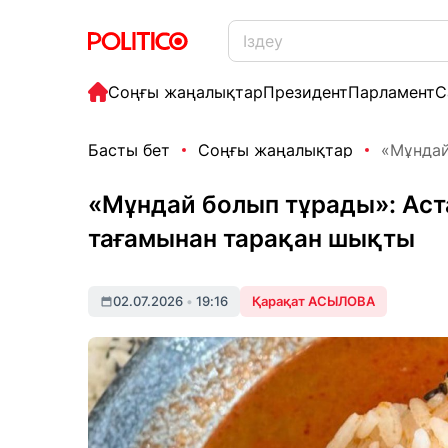
Соңғы жаңалықтар
Президент
Парламент
С
Басты бет
Соңғы жаңалықтар
«Мұндай
«Мұндай болып тұрады»: Ас
тағамынан тарақан шықты
02.07.2026
•
19:16
Қарақат АСЫЛОВА