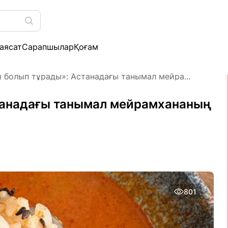
аясат
Сарапшылар
Қоғам
 болып тұрады»: Астанадағы танымал мейра...
танадағы танымал мейрамхананың
801