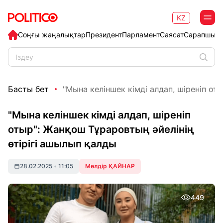
KZ
Соңғы жаңалықтар
Президент
Парламент
Саясат
Сарапшыл
Басты бет
"Мына келіншек кімді алдап, шіреніп отыр
"Мына келіншек кімді алдап, шіреніп
отыр": Жанқош Тұраровтың әйелінің
өтірігі ашылып қалды
28.02.2025
•
11:05
Мөлдір ҚАЙНАР
449