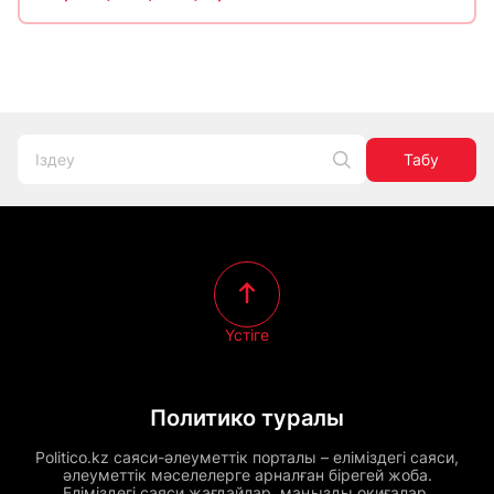
Табу
Үстіге
Политико туралы
Politico.kz саяси-әлеуметтік порталы – еліміздегі саяси,
әлеуметтік мәселелерге арналған бірегей жоба.
Еліміздегі саяси жағдайлар, маңызды оқиғалар,