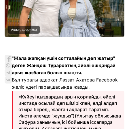
Ашық дереккөз
"Жала жапқан үшін сотталайын деп жатыр"
деген Жанқош Тұраровтың әйелі ешқандай
арыз жазбаған болып шықты.
Бұл туралы адвокат Ләззат Ахатова Facebook
желісіндегі парақшасында жазды.
«Күйеуі қыздардың арын қорлайды, әйелі
инстада осылай деп шімірікпей, елді алдап
отыра береді, жалған ақпарат таратып.
Инста әлемде “жұлдыз”))Ұлытау облысында
Сафура ханымның ісі бойынша іссапарда
жүр едім. Астанаға жетісімен, мына