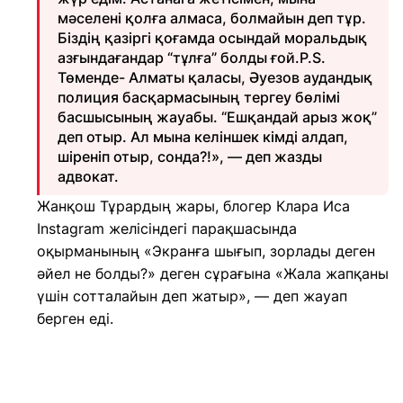
мәселені қолға алмаса, болмайын деп тұр.
Біздің қазіргі қоғамда осындай моральдық
азғындағандар “тұлға” болды ғой.P.S.
Төменде- Алматы қаласы, Әуезов аудандық
полиция басқармасының тергеу бөлімі
басшысының жауабы. “Ешқандай арыз жоқ”
деп отыр. Ал мына келіншек кімді алдап,
шіреніп отыр, сонда?!», — деп жазды
адвокат.
Жанқош Тұрардың жары, блогер Клара Иса
Instagram желісіндегі парақшасында
оқырманының «Экранға шығып, зорлады деген
әйел не болды?» деген сұрағына «Жала жапқаны
үшін сотталайын деп жатыр», — деп жауап
берген еді.