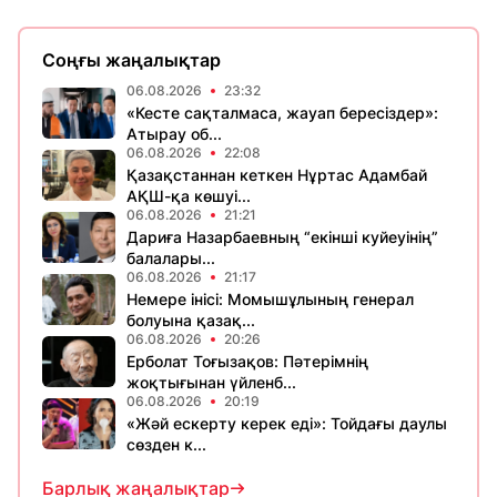
Соңғы жаңалықтар
06.08.2026
23:32
«Кесте сақталмаса, жауап бересіздер»:
Атырау об...
06.08.2026
22:08
Қазақстаннан кеткен Нұртас Адамбай
АҚШ-қа көшуі...
06.08.2026
21:21
Дариға Назарбаевның “екінші куйеуінің”
балалары...
06.08.2026
21:17
Немере інісі: Момышұлының генерал
болуына қазақ...
06.08.2026
20:26
Ерболат Тоғызақов: Пәтерімнің
жоқтығынан үйленб...
06.08.2026
20:19
«Жәй ескерту керек еді»: Тойдағы даулы
сөзден к...
Барлық жаңалықтар