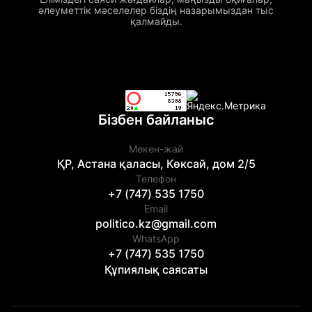
әлеуметтік мәселелер біздің назарымыздан тыс
қалмайды.
Бізбен байланыс
Мекен-жай
ҚР, Астана қаласы, Көксай, дом 2/5
Телефон
+7 (747) 535 1750
Email
politico.kz@gmail.com
WhatsApp
+7 (747) 535 1750
Құпиялық саясаты