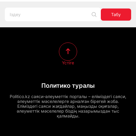
Табу
Үстіге
Политико туралы
Politico.kz саяси-әлеуметтік порталы – еліміздегі саяси,
әлеуметтік мәселелерге арналған бірегей жоба.
Еліміздегі саяси жағдайлар, маңызды оқиғалар,
әлеуметтік мәселелер біздің назарымыздан тыс
қалмайды.