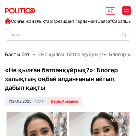
KZ
Соңғы жаңалықтар
Президент
Парламент
Саясат
Сарапшыл
Басты бет
«Не қылған батпанқұйрық?»: Блогер хал
«Не қылған батпанқұйрық?»: Блогер
халықтың оңбай алданғанын айтып,
дабыл қақты
27.02.2025
•
17:17
Берік Арманов
286