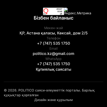
Бізбен байланыс
Мекен-жай
ҚР, Астана қаласы, Көксай, дом 2/5
Телефон
+7 (747) 535 1750
Email
politico.kz@gmail.com
WhatsApp
+7 (747) 535 1750
Құпиялық саясаты
© 2026. POLITICO саяси-әлеуметтік порталы. Барлық
құқықтар қорғалған
Дизайн және құрылым