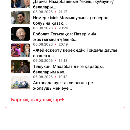
Дариға Назарбаевның “екінші куйеуінің”
балалары...
06.08.2026
21:17
Немере інісі: Момышұлының генерал
болуына қазақ...
06.08.2026
20:26
Ерболат Тоғызақов: Пәтерімнің
жоқтығынан үйленб...
06.08.2026
20:19
«Жәй ескерту керек еді»: Тойдағы даулы
сөзден к...
06.08.2026
19:18
Тілеухан: Махаббат дінге қарайды,
балаларым кәп...
06.08.2026
19:13
Астанада әуе такси алғаш рет
жолаушымен әуе...
Барлық жаңалықтар