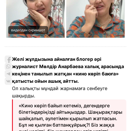
видеодан скриншот
Желі жұлдызына айналған блогер әрі
журналист Мөлдір Анарбаева халық арасында
кеңінен танылып жатқан «кино көріп баюға»
қатысты ойын ашық айтты.
Ол халықты мұндай жарнамаға сенбеуге
шақырды.
«Кино көріп байып кетеміз, дегендерге
білетіндеріңізді айтыңыздар. Шаңырақтары
шайқалып, әулетімен қырылып жатпасын.
Бұл не қылған батпанқұйрық?! Біз жаққа