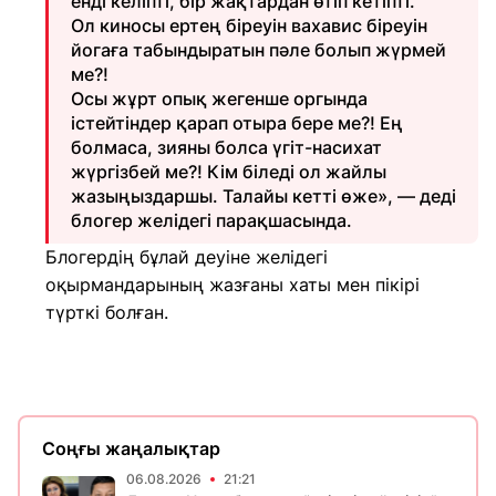
енді келіпті, бір жақтардан өтіп кетіпті.
Ол киносы ертең біреуін вахавис біреуін
йогаға табындыратын пәле болып жүрмей
ме?!
Осы жұрт опық жегенше оргында
істейтіндер қарап отыра бере ме?! Ең
болмаса, зияны болса үгіт-насихат
жүргізбей ме?! Кім біледі ол жайлы
жазыңыздаршы. Талайы кетті өже», — деді
блогер желідегі парақшасында.
Блогердің бұлай деуіне желідегі
оқырмандарының жазғаны хаты мен пікірі
түрткі болған.
Соңғы жаңалықтар
06.08.2026
21:21