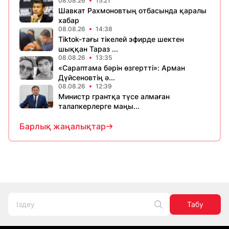
08.08.26
15:21
Шавкат Рахмоновтың отбасында қаралы
хабар
08.08.26
14:38
Tiktok-тағы тікелей эфирде шектен
шыққан Тараз ...
08.08.26
13:35
«Сараптама бәрін өзгертті»: Арман
Дүйсеновтің ә...
08.08.26
12:39
Министр грантқа түсе алмаған
талапкерлерге маңы...
Барлық жаңалықтар
Табу