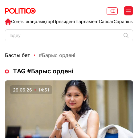
KZ
Соңғы жаңалықтар
Президент
Парламент
Саясат
Сарапшыл
Басты бет
#Барыс ордені
ТAG #Барыс ордені
29.06.26
14:51