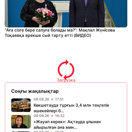
“Аға сізге бере салуға болады ма?”: Мақпал Жүнісова
Тоқаевқа ерекше сый тарту етті (ВИДЕО)
Загрузка
Соңғы жаңалықтар
08.08.26
17:51
Көкшетауда тұрғын 3,4 млн теңгелік
әшекейлері б...
08.08.26
16:32
«Жауап керек»: Ақтауда ұлынан
айырылған ана мин...