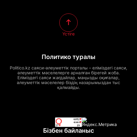
Үстіге
Политико туралы
Politico.kz саяси-әлеуметтік порталы – еліміздегі саяси,
әлеуметтік мәселелерге арналған бірегей жоба.
Еліміздегі саяси жағдайлар, маңызды оқиғалар,
әлеуметтік мәселелер біздің назарымыздан тыс
қалмайды.
Бізбен байланыс