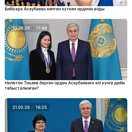
Бибісара Асаубаева көптен күткен орденін алды
10.06.26
17:49
Неліктен Тоқаев берген орден Асаубаеваға әлі күнге дейін
табысталмаған?
21.05.26
18:25