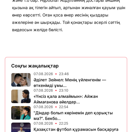
және т.б бар. Нұрболат Абдуллиннің достары әншінің
қызына ақ тілегін айтып, артынан жиналған қауым үшін
өнер көрсетті. Оған қоса өнер иесінің қыздары
әжелеріне ән шырқады. Той қонақтары әсерлі сәттің
видеосын желіде бөлісті.
Соңғы жаңалықтар
07.08.2026
23:46
Әділет Зейнел: Менің үйленгенім —
өткенімді ұмы...
07.08.2026
23:10
«Үнсіз қала алмаймын»: Айжан
Аймағанова әйелдер...
07.08.2026
22:54
"Діндар болып көрінемін деп қорықты
ма?". Бекбо...
07.08.2026
22:25
Қазақстан футбол құрамасын басқаруға