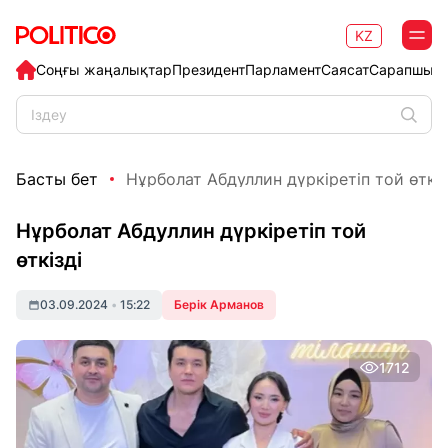
KZ
Соңғы жаңалықтар
Президент
Парламент
Саясат
Сарапшыл
Басты бет
Нұрболат Абдуллин дүркіретіп той өткіз
Нұрболат Абдуллин дүркіретіп той
өткізді
03.09.2024
•
15:22
Берік Арманов
1712