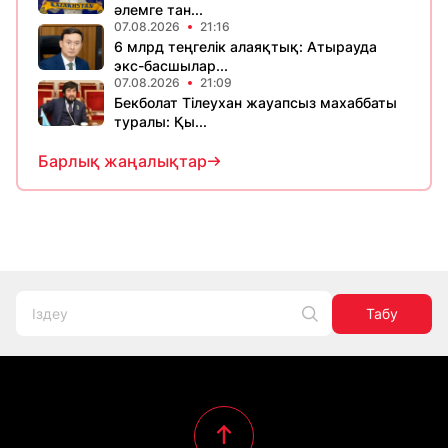
әлемге тан...
07.08.2026
21:16
6 млрд теңгелік алаяқтық: Атырауда
экс-басшылар...
07.08.2026
21:09
Бекболат Тілеухан жауапсыз махаббаты
туралы: Қы...
Барлық жаңалықтар
Табу