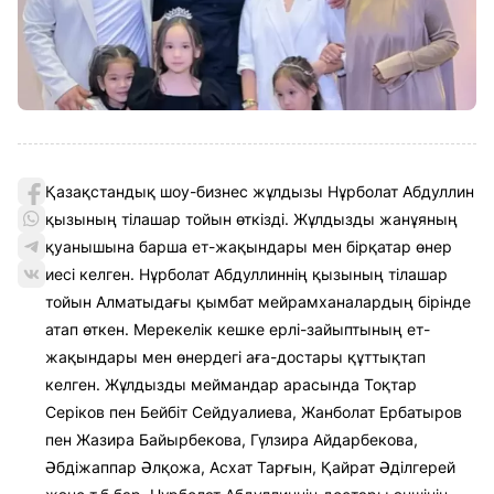
Қазақстандық шоу-бизнес жұлдызы Нұрболат Абдуллин
қызының тілашар тойын өткізді. Жұлдызды жанұяның
қуанышына барша ет-жақындары мен бірқатар өнер
иесі келген. Нұрболат Абдуллиннің қызының тілашар
тойын Алматыдағы қымбат мейрамханалардың бірінде
атап өткен. Мерекелік кешке ерлі-зайыптының ет-
жақындары мен өнердегі аға-достары құттықтап
келген. Жұлдызды меймандар арасында Тоқтар
Серіков пен Бейбіт Сейдуалиева, Жанболат Ербатыров
пен Жазира Байырбекова, Гүлзира Айдарбекова,
Әбдіжаппар Әлқожа, Асхат Тарғын, Қайрат Әділгерей