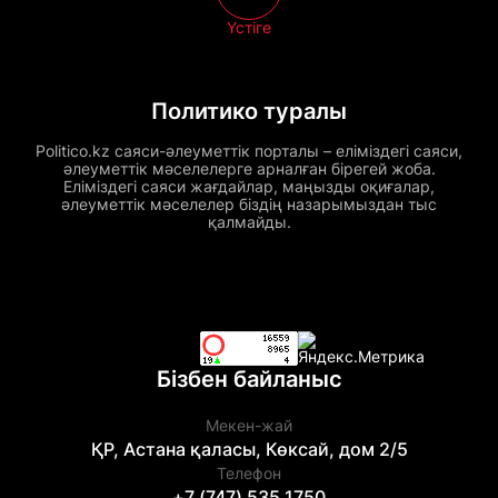
Үстіге
Политико туралы
Politico.kz саяси-әлеуметтік порталы – еліміздегі саяси,
әлеуметтік мәселелерге арналған бірегей жоба.
Еліміздегі саяси жағдайлар, маңызды оқиғалар,
әлеуметтік мәселелер біздің назарымыздан тыс
қалмайды.
Бізбен байланыс
Мекен-жай
ҚР, Астана қаласы, Көксай, дом 2/5
Телефон
+7 (747) 535 1750