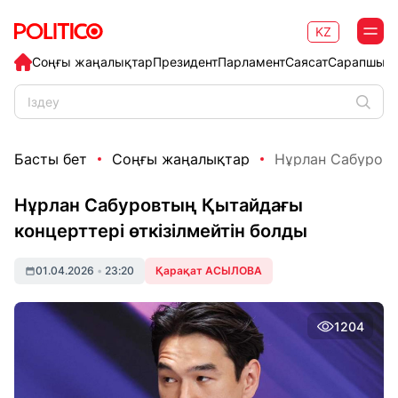
KZ
Соңғы жаңалықтар
Президент
Парламент
Саясат
Сарапшыл
Басты бет
Соңғы жаңалықтар
Нұрлан Сабуровты
Нұрлан Сабуровтың Қытайдағы
концерттері өткізілмейтін болды
01.04.2026
•
23:20
Қарақат АСЫЛОВА
1204