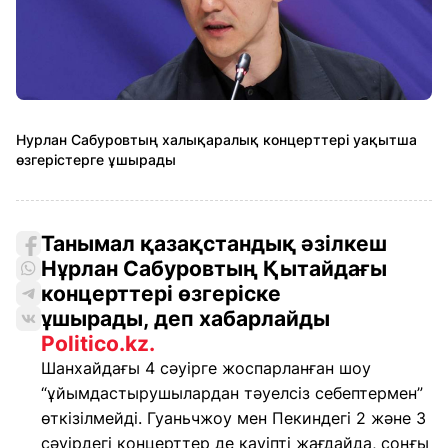
Нурлан Сабуровтың халықаралық концерттері уақытша
өзгерістерге ұшырады
Танымал қазақстандық әзілкеш
Нұрлан Сабуровтың Қытайдағы
концерттері өзгеріске
ұшырады, деп хабарлайды
Politico.kz.
Шанхайдағы 4 сәуірге жоспарланған шоу
“ұйымдастырушылардан тәуелсіз себептермен”
өткізілмейді. Гуаньчжоу мен Пекиндегі 2 және 3
сәуірдегі концерттер де қауіпті жағдайда, соңғы