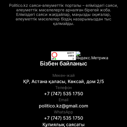
Politico.kz саяси-әлеуметтік порталы – еліміздегі саяси,
әлеуметтік мәселелерге арналған бірегей жоба.
Еліміздегі саяси жағдайлар, маңызды оқиғалар,
әлеуметтік мәселелер біздің назарымыздан тыс
қалмайды.
Бізбен байланыс
Мекен-жай
ҚР, Астана қаласы, Көксай, дом 2/5
Телефон
+7 (747) 535 1750
Email
politico.kz@gmail.com
WhatsApp
+7 (747) 535 1750
Құпиялық саясаты