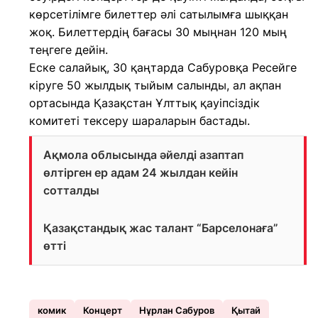
көрсетілімге билеттер әлі сатылымға шыққан
жоқ. Билеттердің бағасы 30 мыңнан 120 мың
теңгеге дейін.
Еске салайық, 30 қаңтарда Сабуровқа Ресейге
кіруге 50 жылдық тыйым салынды, ал ақпан
ортасында Қазақстан Ұлттық қауіпсіздік
комитеті тексеру шараларын бастады.
Ақмола облысында әйелді азаптап
өлтірген ер адам 24 жылдан кейін
сотталды
Қазақстандық жас талант “Барселонаға”
өтті
комик
Концерт
Нұрлан Сабуров
Қытай