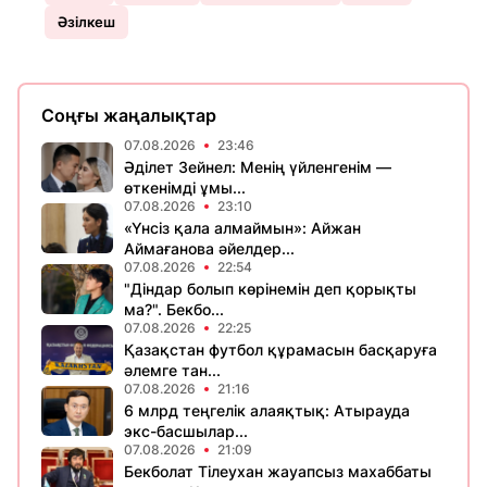
Әзілкеш
Соңғы жаңалықтар
07.08.2026
23:46
Әділет Зейнел: Менің үйленгенім —
өткенімді ұмы...
07.08.2026
23:10
«Үнсіз қала алмаймын»: Айжан
Аймағанова әйелдер...
07.08.2026
22:54
"Діндар болып көрінемін деп қорықты
ма?". Бекбо...
07.08.2026
22:25
Қазақстан футбол құрамасын басқаруға
әлемге тан...
07.08.2026
21:16
6 млрд теңгелік алаяқтық: Атырауда
экс-басшылар...
07.08.2026
21:09
Бекболат Тілеухан жауапсыз махаббаты