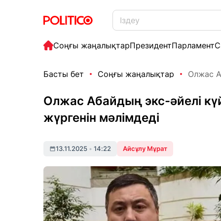
Соңғы жаңалықтар
Президент
Парламент
С
Басты бет
Соңғы жаңалықтар
Олжас Аб
Олжас Абайдың экс-әйелі кү
жүргенін мәлімдеді
13.11.2025
•
14:22
Айсұлу Мұрат