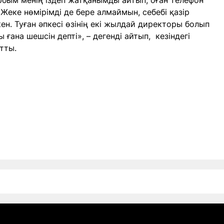
ұрбым менің іздеп жатқанымды айтып, оған телефон
 Жеке нөмірімді де бере алмаймын, себебі қазір
ен. Туған әпкесі өзінің екі жылдай директоры болып
 ғана шешсін депті», – дегенді айтып, кезіндегі
ртты.