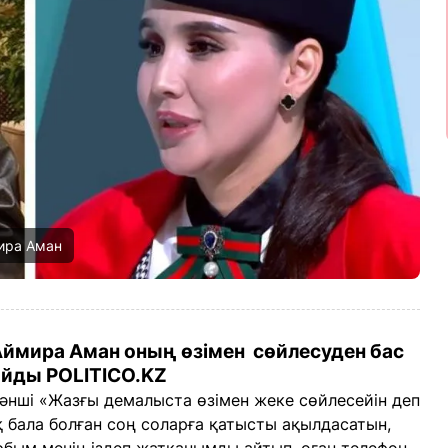
мира Аман
ймира Аман оның өзімен сөйлесуден бас
айды POLITICO.KZ
 әнші «Жазғы демалыста өзімен жеке сөйлесейін деп
қ бала болған соң соларға қатысты ақылдасатын,