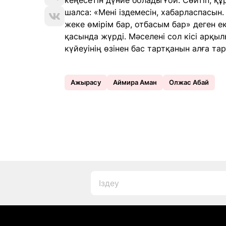
кеңесетін дүние болады ғой. Сөйтіп, қ
шалса: «Мені іздемесін, хабарласпасын.
жеке өмірім бар, отбасым бар» деген ек
қасында жүрді. Мәселені сол кісі арқылы
күйеуінің өзінен бас тартқанын алға та
Ажырасу
Аймира Аман
Олжас Абай