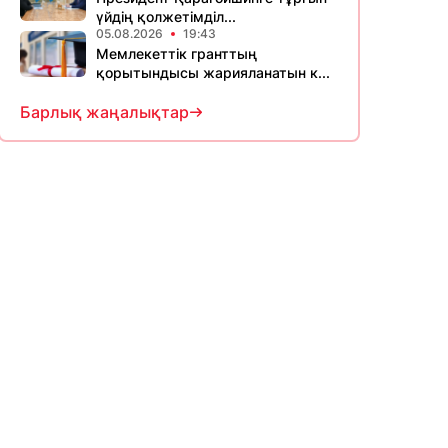
үйдің қолжетімділ...
05.08.2026
19:43
Мемлекеттік гранттың
қорытындысы жарияланатын к...
Барлық жаңалықтар