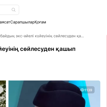
аясат
Сарапшылар
Қоғам
айдың экс-әйелі күйеуінің сөйлесуден қа...
йеуінің сөйлесуден қашып
1139