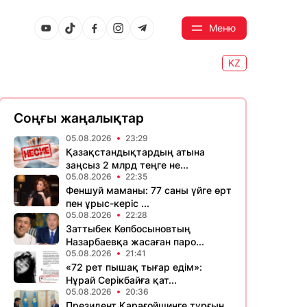
Меню
KZ
Соңғы жаңалықтар
05.08.2026
23:29
Қазақстандықтардың атына
заңсыз 2 млрд теңге не...
05.08.2026
22:35
Феншуй маманы: 77 саны үйге өрт
пен ұрыс-керіс ...
05.08.2026
22:28
Заттыбек Көпбосыновтың
Назарбаевқа жасаған паро...
05.08.2026
21:41
«72 рет пышақ тығар едім»:
Нұрай Серікбайға қат...
05.08.2026
20:36
Президент Қарағойшинге тұрғын