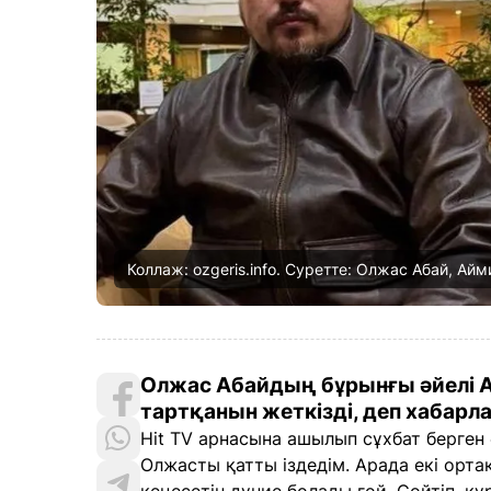
Коллаж: ozgeris.info. Суретте: Олжас Абай, Ай
Олжас Абайдың бұрынғы әйелі А
тартқанын жеткізді, деп хабарл
Hit TV арнасына ашылып сұхбат берген
Олжасты қатты іздедім. Арада екі орта