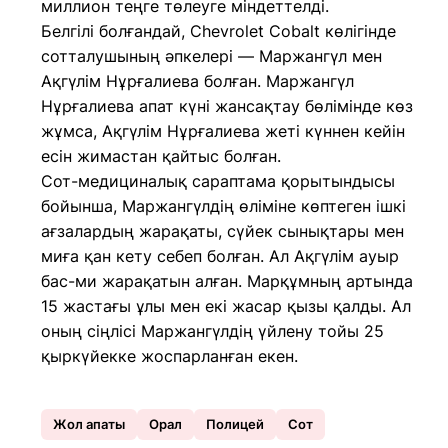
миллион теңге төлеуге міндеттелді.
Белгілі болғандай, Chevrolet Cobalt көлігінде
сотталушының әпкелері — Маржангүл мен
Ақгүлім Нұрғалиева болған. Маржангүл
Нұрғалиева апат күні жансақтау бөлімінде көз
жұмса, Ақгүлім Нұрғалиева жеті күннен кейін
есін жимастан қайтыс болған.
Сот-медициналық сараптама қорытындысы
бойынша, Маржангүлдің өліміне көптеген ішкі
ағзалардың жарақаты, сүйек сынықтары мен
миға қан кету себеп болған. Ал Ақгүлім ауыр
бас-ми жарақатын алған. Марқұмның артында
15 жастағы ұлы мен екі жасар қызы қалды. Ал
оның сіңлісі Маржангүлдің үйлену тойы 25
қыркүйекке жоспарланған екен.
Жол апаты
Орал
Полицей
Сот