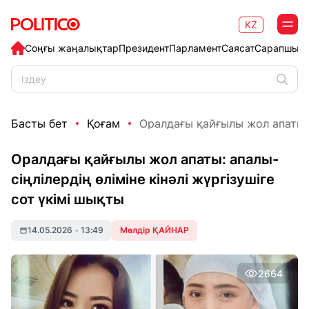
KZ
Соңғы жаңалықтар
Президент
Парламент
Саясат
Сарапшыл
Басты бет
Қоғам
Оралдағы қайғылы жол апаты: а
Оралдағы қайғылы жол апаты: апалы-
сіңлілердің өліміне кінәлі жүргізушіге
сот үкімі шықты
14.05.2026
•
13:49
Мөлдір ҚАЙНАР
2664