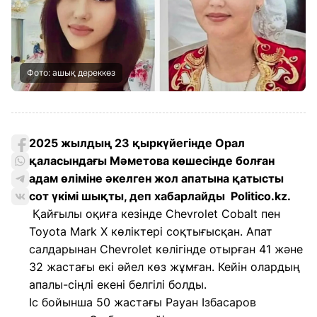
Фото: ашық дереккөз
2025 жылдың 23 қыркүйегінде Орал
қаласындағы Мәметова көшесінде болған
адам өліміне әкелген жол апатына қатысты
сот үкімі шықты, деп хабарлайды Politico.kz.
Қайғылы оқиға кезінде Chevrolet Cobalt пен
Toyota Mark X көліктері соқтығысқан. Апат
салдарынан Chevrolet көлігінде отырған 41 және
32 жастағы екі әйел көз жұмған. Кейін олардың
апалы-сіңлі екені белгілі болды.
Іс бойынша 50 жастағы Рауан Ізбасаров