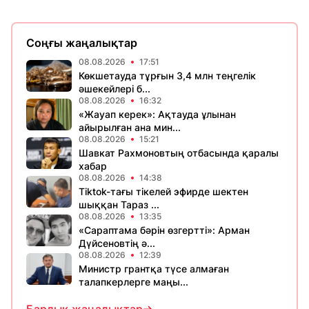
Соңғы жаңалықтар
08.08.2026
17:51
Көкшетауда тұрғын 3,4 млн теңгелік
әшекейлері б...
08.08.2026
16:32
«Жауап керек»: Ақтауда ұлынан
айырылған ана мин...
08.08.2026
15:21
Шавкат Рахмоновтың отбасында қаралы
хабар
08.08.2026
14:38
Tiktok-тағы тікелей эфирде шектен
шыққан Тараз ...
08.08.2026
13:35
«Сараптама бәрін өзгертті»: Арман
Дүйсеновтің ә...
08.08.2026
12:39
Министр грантқа түсе алмаған
талапкерлерге маңы...