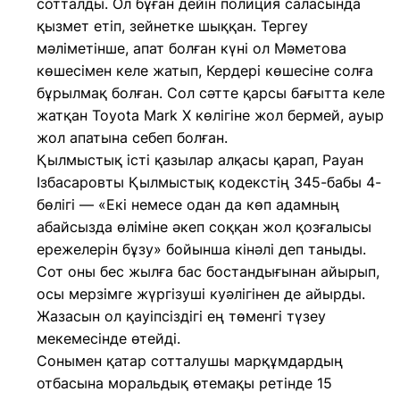
сотталды. Ол бұған дейін полиция саласында
қызмет етіп, зейнетке шыққан. Тергеу
мәліметінше, апат болған күні ол Мәметова
көшесімен келе жатып, Кердері көшесіне солға
бұрылмақ болған. Сол сәтте қарсы бағытта келе
жатқан Toyota Mark X көлігіне жол бермей, ауыр
жол апатына себеп болған.
Қылмыстық істі қазылар алқасы қарап, Рауан
Ізбасаровты Қылмыстық кодекстің 345-бабы 4-
бөлігі — «Екі немесе одан да көп адамның
абайсызда өліміне әкеп соққан жол қозғалысы
ережелерін бұзу» бойынша кінәлі деп таныды.
Сот оны бес жылға бас бостандығынан айырып,
осы мерзімге жүргізуші куәлігінен де айырды.
Жазасын ол қауіпсіздігі ең төменгі түзеу
мекемесінде өтейді.
Сонымен қатар сотталушы марқұмдардың
отбасына моральдық өтемақы ретінде 15