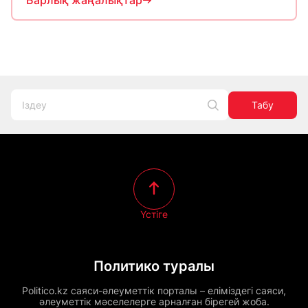
Барлық жаңалықтар
Табу
Үстіге
Политико туралы
Politico.kz саяси-әлеуметтік порталы – еліміздегі саяси,
әлеуметтік мәселелерге арналған бірегей жоба.