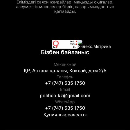
Еліміздегі саяси жағдайлар, маңызды оқиғалар,
әлеуметтік мәселелер біздің назарымыздан тыс
қалмайды.
Бізбен байланыс
Мекен-жай
ҚР, Астана қаласы, Көксай, дом 2/5
Телефон
+7 (747) 535 1750
Email
politico.kz@gmail.com
WhatsApp
+7 (747) 535 1750
Құпиялық саясаты