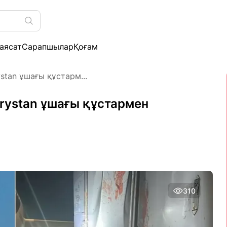
аясат
Сарапшылар
Қоғам
stan ұшағы құстарм...
rystan ұшағы құстармен
310