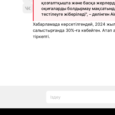
қозғалтқышта және басқа жерлерд
оқиғаларды болдырмау мақсатында
тестілеуге жіберіледі", – делінген
Хабарламада көрсетілгендей, 2024 жы
салыстырғанда 30%-ға көбейген. Атап а
тіркепті.