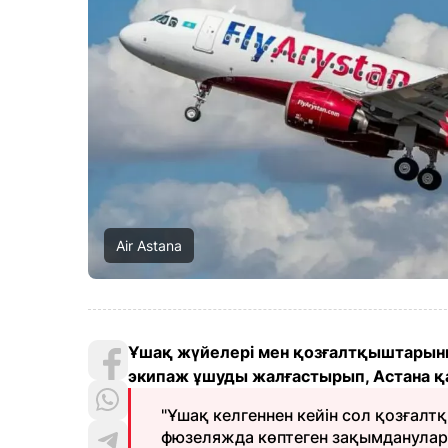
Air Astana
Ұшақ жүйелері мен қозғалтқыштарын
экипаж ұшуды жалғастырып, Астана 
"Ұшақ келгеннен кейін сол қозғал
фюзеляжда көптеген зақымданулар