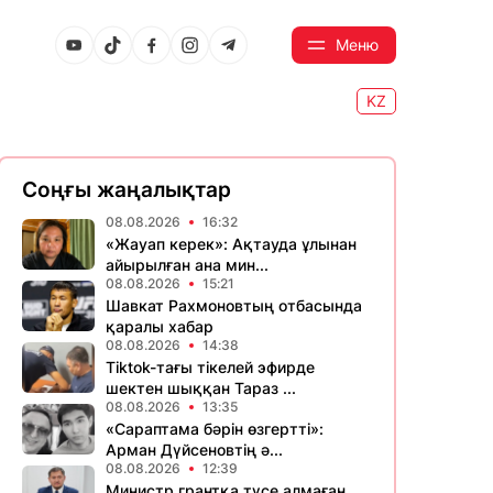
Меню
KZ
Соңғы жаңалықтар
08.08.2026
16:32
«Жауап керек»: Ақтауда ұлынан
айырылған ана мин...
08.08.2026
15:21
Шавкат Рахмоновтың отбасында
қаралы хабар
08.08.2026
14:38
Tiktok-тағы тікелей эфирде
шектен шыққан Тараз ...
08.08.2026
13:35
«Сараптама бәрін өзгертті»:
Арман Дүйсеновтің ә...
08.08.2026
12:39
Министр грантқа түсе алмаған