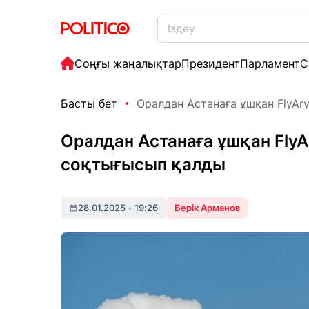
Соңғы жаңалықтар
Президент
Парламент
С
Басты бет
Оралдан Астанаға ұшқан FlyAry
Оралдан Астанаға ұшқан FlyA
соқтығысып қалды
28.01.2025
•
19:26
Берік Арманов