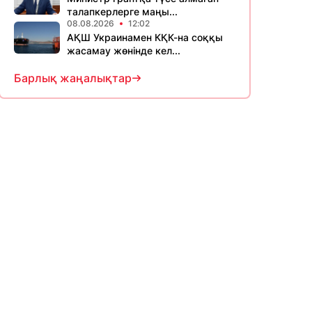
талапкерлерге маңы...
08.08.2026
12:02
АҚШ Украинамен КҚК-на соққы
жасамау жөнінде кел...
Барлық жаңалықтар