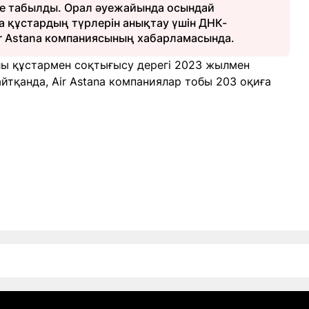
е табылды. Орал әуежайында осындай
 құстардың түрлерін анықтау үшін ДНК-
 Air Astana компаниясының хабарламасында.
лы құстармен соқтығысу дерегі 2023 жылмен
йтқанда, Air Astana компаниялар тобы 203 оқиға