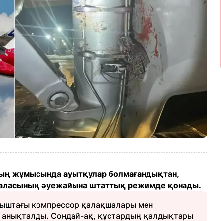
ың жұмысында ауытқулар болмағандықтан,
қаласының әуежайына штаттық режимде қонады.
тқыштағы компрессор қалақшалары мен
 анықталды. Сондай-ақ, құстардың қалдықтары