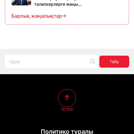
талапкерлерге маңы...
Барлық жаңалықтар
Табу
Үстіге
Политико туралы