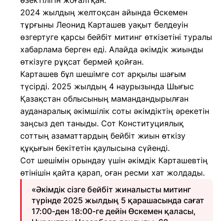
өзектілігін жоғалтқан.
2024 жылдың желтоқсан айында Өскемен
тұрғыны Леонид Карташев уақыт белдеуін
өзгертуге қарсы бейбіт митинг өткізетіні туралы
хабарлама берген еді. Алайда әкімдік жиынды
өткізуге рұқсат бермей қойған.
Карташев бұл шешімге сот арқылы шағым
түсірді. 2025 жылдың 4 наурызында Шығыс
Қазақстан облысының мамандандырылған
ауданаралық әкімшілік соты әкімдіктің әрекетін
заңсыз деп таныды. Сот Конституциялық
соттың азаматтардың бейбіт жиын өткізу
құқығын бекітетін қаулысына сүйенді.
Сот шешімін орындау үшін әкімдік Карташевтің
өтінішін қайта қарап, оған ресми хат жолдады.
«Әкімдік сізге бейбіт жиналысты митинг
түрінде 2025 жылдың 5 қарашасында сағат
17:00-ден 18:00-ге дейін Өскемен қаласы,