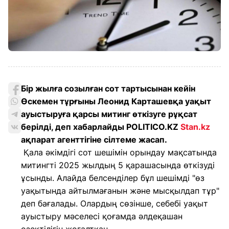
Бір жылға созылған сот тартысынан кейін
Өскемен тұрғыны Леонид Карташевқа уақыт
ауыстыруға қарсы митинг өткізуге рұқсат
берілді, деп хабарлайды POLITICO.KZ
Stan.kz
ақпарат агенттігіне сілтеме жасап.
Қала әкімдігі сот шешімін орындау мақсатында
митингті 2025 жылдың 5 қарашасында өткізуді
ұсынды. Алайда белсенділер бұл шешімді "өз
уақытында айтылмағанын және мысқылдап тұр"
деп бағалады. Олардың сөзінше, себебі уақыт
ауыстыру мәселесі қоғамда әлдеқашан