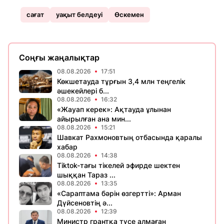
сағат
уақыт белдеуі
Өскемен
Соңғы жаңалықтар
08.08.2026
17:51
Көкшетауда тұрғын 3,4 млн теңгелік
әшекейлері б...
08.08.2026
16:32
«Жауап керек»: Ақтауда ұлынан
айырылған ана мин...
08.08.2026
15:21
Шавкат Рахмоновтың отбасында қаралы
хабар
08.08.2026
14:38
Tiktok-тағы тікелей эфирде шектен
шыққан Тараз ...
08.08.2026
13:35
«Сараптама бәрін өзгертті»: Арман
Дүйсеновтің ә...
08.08.2026
12:39
Министр грантқа түсе алмаған