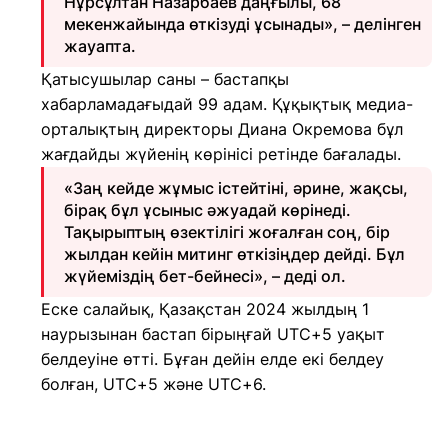
Нұрсұлтан Назарбаев даңғылы, 68
мекенжайында өткізуді ұсынады», – делінген
жауапта.
Қатысушылар саны – бастапқы
хабарламадағыдай 99 адам. Құқықтық медиа-
орталықтың директоры Диана Окремова бұл
жағдайды жүйенің көрінісі ретінде бағалады.
«Заң кейде жұмыс істейтіні, әрине, жақсы,
бірақ бұл ұсыныс әжуадай көрінеді.
Тақырыптың өзектілігі жоғалған соң, бір
жылдан кейін митинг өткізіңдер дейді. Бұл
жүйеміздің бет-бейнесі», – деді ол.
Еске салайық, Қазақстан 2024 жылдың 1
наурызынан бастап бірыңғай UTC+5 уақыт
белдеуіне өтті. Бұған дейін елде екі белдеу
болған, UTC+5 және UTC+6.