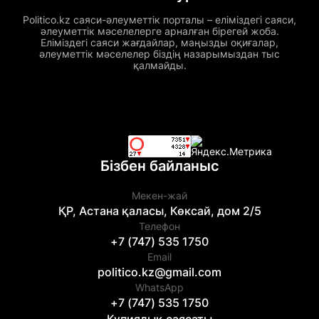
Politico.kz саяси-әлеуметтік порталы – еліміздегі саяси,
әлеуметтік мәселелерге арналған бірегей жоба.
Еліміздегі саяси жағдайлар, маңызды оқиғалар,
әлеуметтік мәселелер біздің назарымыздан тыс
қалмайды.
Бізбен байланыс
Мекен-жай
ҚР, Астана қаласы, Көксай, дом 2/5
Телефон
+7 (747) 535 1750
Email
politico.kz@gmail.com
WhatsApp
+7 (747) 535 1750