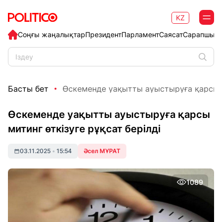
KZ
Соңғы жаңалықтар
Президент
Парламент
Саясат
Сарапшыл
Басты бет
Өскеменде уақытты ауыстыруға қарсы ми
Өскеменде уақытты ауыстыруға қарсы
митинг өткізуге рұқсат берілді
03.11.2025
•
15:54
Әсел МҰРАТ
1089