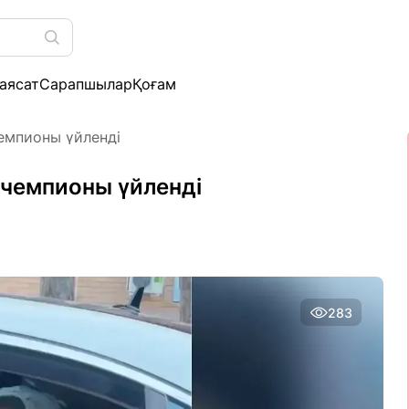
аясат
Сарапшылар
Қоғам
емпионы үйленді
 чемпионы үйленді
283