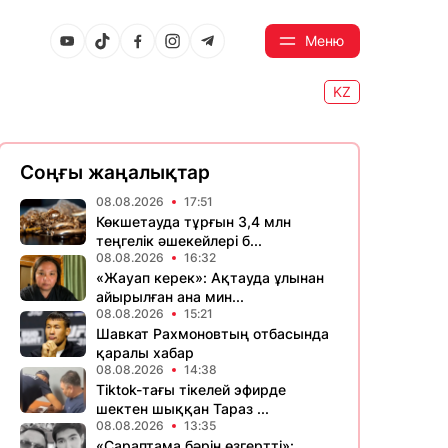
Меню
KZ
Соңғы жаңалықтар
08.08.2026
17:51
Көкшетауда тұрғын 3,4 млн
теңгелік әшекейлері б...
08.08.2026
16:32
«Жауап керек»: Ақтауда ұлынан
айырылған ана мин...
08.08.2026
15:21
Шавкат Рахмоновтың отбасында
қаралы хабар
08.08.2026
14:38
Tiktok-тағы тікелей эфирде
шектен шыққан Тараз ...
08.08.2026
13:35
«Сараптама бәрін өзгертті»: