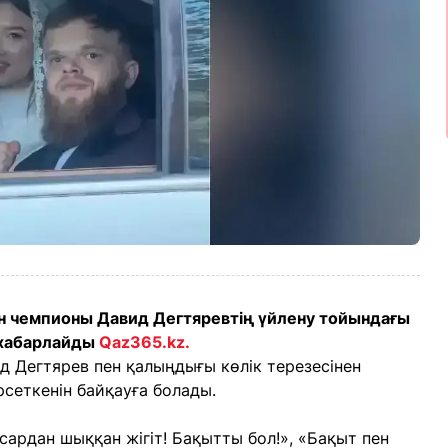
н чемпионы Давид Дегтяревтің үйлену тойындағы
 хабарлайды
Qaz365.kz.
д Дегтярев пен қалыңдығы көлік терезесінен
сеткенін байқауға болады.
сардан шыққан жігіт! Бақытты бол!», «Бақыт пен