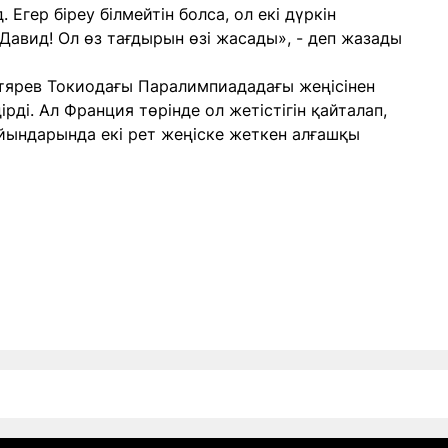
 Егер біреу білмейтін болса, ол екі дүркін
авид! Ол өз тағдырын өзі жасады», - деп жазады
тярев Токиодағы Паралимпиададағы жеңісінен
дірді. Ал Франция төрінде ол жетістігін қайталап,
йындарында екі рет жеңіске жеткен алғашқы