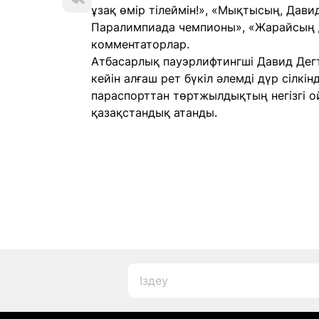
ұзақ өмір тілеймін!», «Мықтысың, Давид.
Паралимпиада чемпионы», «Жарайсың Д
комментаторлар.
Атбасарлық пауэрлифтингші Давид Дег
кейін алғаш рет бүкіл әлемді дүр сілкін
параспорттан төртжылдықтың негізгі о
қазақстандық атанды.