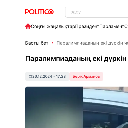
Соңғы жаңалықтар
Президент
Парламент
С
Басты бет
Паралимпиаданың екі дүркін ч
Паралимпиаданың екі дүркін
26.12.2024
•
17:28
Берік Арманов