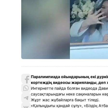
Паралимпиада ойындарының екі дүркі
кортеждің видеосы жарияланды, деп
Интернетте пайда болған видеода Дави
саусақтарындағы неке сақиналарын көр
Жұрт жас жұбайларға бақыт тіледі.
«Қалыңдығы қандай сұлу», «Біздің Атба