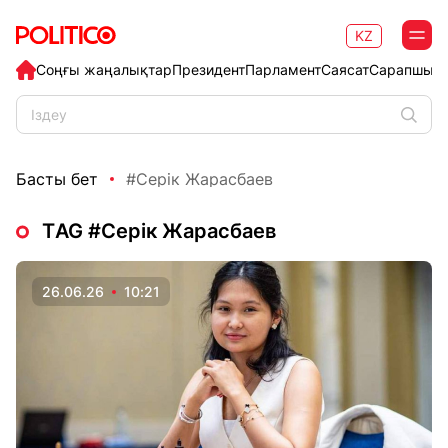
KZ
Соңғы жаңалықтар
Президент
Парламент
Саясат
Сарапшыл
Басты бет
#Серік Жарасбаев
ТAG #Серік Жарасбаев
26.06.26
10:21