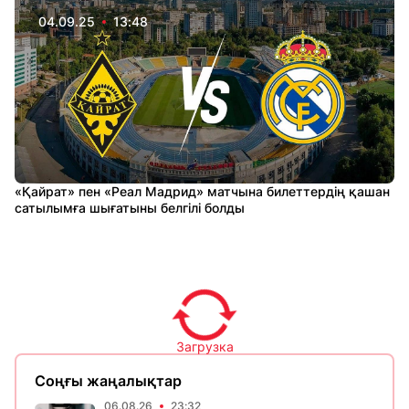
04.09.25
13:48
«Қайрат» пен «Реал Мадрид» матчына билеттердің қашан
сатылымға шығатыны белгілі болды
Загрузка
Соңғы жаңалықтар
06.08.26
23:32