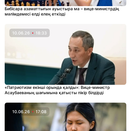
Бибісара азаматтығын ауыстыра ма – вице-министрдің
мәлімдемесі елді елең еткізді
10.06.26
18:33
«Патриотизм екінші орында қалды»: Вице-министр
Асаубаеваның шағымына қатысты пікір білдірді
10.06.26
17:08