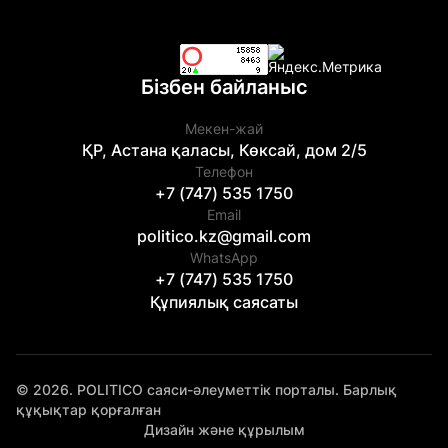
Бізбен байланыс
Мекен-жай
ҚР, Астана қаласы, Көксай, дом 2/5
Телефон
+7 (747) 535 1750
Email
politico.kz@gmail.com
WhatsApp
+7 (747) 535 1750
Құпиялық саясаты
© 2026. POLITICO саяси-әлеуметтік порталы. Барлық
құқықтар қорғалған
Дизайн және құрылым