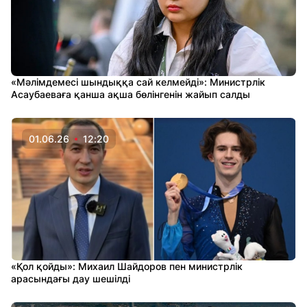
«Мәлімдемесі шындыққа сай келмейді»: Министрлік
Асаубаеваға қанша ақша бөлінгенін жайып салды
01.06.26
12:20
«Қол қойды»: Михаил Шайдоров пен министрлік
арасындағы дау шешілді