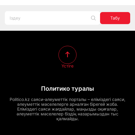
Табу
Үстіге
Политико туралы
Politico.kz саяси-әлеуметтік порталы – еліміздегі саяси,
әлеуметтік мәселелерге арналған бірегей жоба.
Еліміздегі саяси жағдайлар, маңызды оқиғалар,
әлеуметтік мәселелер біздің назарымыздан тыс
қалмайды.