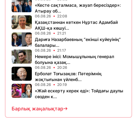
«Кесте сақталмаса, жауап бересіздер»:
Атырау об...
06.08.26
22:08
Қазақстаннан кеткен Нұртас Адамбай
АҚШ-қа көшуі...
06.08.26
21:21
Дариға Назарбаевның “екінші куйеуінің”
балалары...
06.08.26
21:17
Немере інісі: Момышұлының генерал
болуына қазақ...
06.08.26
20:26
Ерболат Тоғызақов: Пәтерімнің
жоқтығынан үйленб...
06.08.26
20:19
«Жәй ескерту керек еді»: Тойдағы даулы
сөзден к...
Барлық жаңалықтар