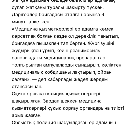
жатқан адамнан көшеде белгісіз ер адамның
сұлап жатқаны туралы шақырту түскен.
Дәрігерлер бригадасы аталған орынға 9
минутта жеткен.
«Медицина қызметкерлері ер адамға көмек
көрсетпек болған кезде ол дөрекілік танытып,
бригадаға пышақпен тап берген. Жүргізушіні
жұдырықпен ұрып, кейін реанимобиль
салонындағы медициналық препараттар
толтырылған ампулаларды сындырып, көліктен
медициналық қобдишаны лақтырып, ойран
салған», — деп хабарлады жедел жәрдем
стансасынан.
Оқиға орнына полиция қызметкерлері
шақырылған. Зардап шеккен медицина
қызметкерлері құқық қорғау органдарына тиісті
арыз жазған.
Облыстық полиция шабуылдаған ер адамның