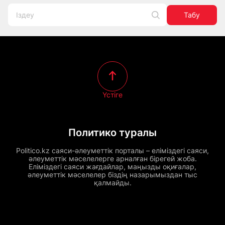
Табу
Үстіге
Политико туралы
Politico.kz саяси-әлеуметтік порталы – еліміздегі саяси,
әлеуметтік мәселелерге арналған бірегей жоба.
Еліміздегі саяси жағдайлар, маңызды оқиғалар,
әлеуметтік мәселелер біздің назарымыздан тыс
қалмайды.