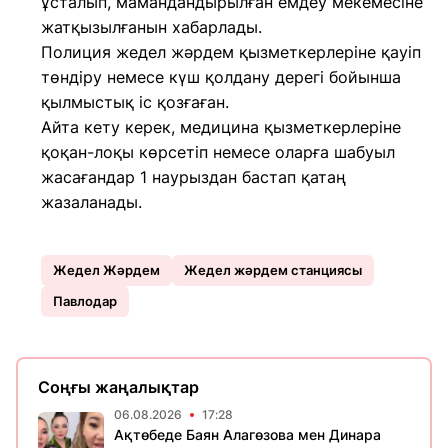
ұсталып, мамандандырылған емдеу мекемесіне
жатқызылғанын хабарлады.
Полиция жедел жәрдем қызметкерлеріне қауіп
төндіру немесе күш қолдану дерегі бойынша
қылмыстық іс қозғаған.
Айта кету керек, медицина қызметкерлеріне
қоқан-лоқы көрсетіп немесе оларға шабуыл
жасағандар 1 наурыздан бастап қатаң
жазаланады.
Жедел Жәрдем
Жедел жәрдем станциясы
Павлодар
Соңғы жаңалықтар
06.08.2026
17:28
Ақтөбеде Баян Алагөзова мен Динара