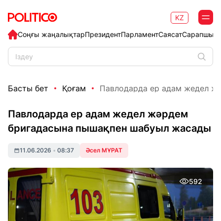
KZ
Соңғы жаңалықтар
Президент
Парламент
Саясат
Сарапшыл
Басты бет
Қоғам
Павлодарда ер адам жедел жә
Павлодарда ер адам жедел жәрдем
бригадасына пышақпен шабуыл жасады
11.06.2026
•
08:37
Әсел МҰРАТ
592