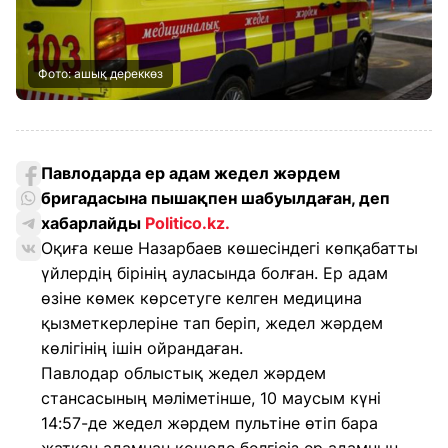
Фото: ашық дереккөз
Павлодарда ер адам жедел жәрдем
бригадасына пышақпен шабуылдаған, деп
хабарлайды
Politico.kz.
Оқиға кеше Назарбаев көшесіндегі көпқабатты
үйлердің бірінің ауласында болған. Ер адам
өзіне көмек көрсетуге келген медицина
қызметкерлеріне тап беріп, жедел жәрдем
көлігінің ішін ойрандаған.
Павлодар облыстық жедел жәрдем
стансасының мәліметінше, 10 маусым күні
14:57-де жедел жәрдем пультіне өтіп бара