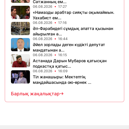
Сәтжанның ем...
06.08.2026
17:27
«Намазды арабтар сияқты оқымаймын.
Уахабист ем...
06.08.2026
17:16
Әл-Фарабидегі сұмдық апатта қызынан
айырылған ә...
06.08.2026
16:44
Әйел зорлады деген күдікті депутат
мандатынан а...
06.08.2026
16:15
Астанада Дарын Мубаров қатысқан
подкастқа қатыс...
06.08.2026
16:09
Тіл жанашыры: Мектептің
маңдайшасында ою-өрнек ...
Барлық жаңалықтар