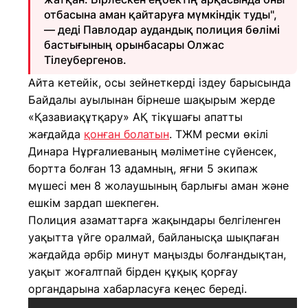
отбасына аман қайтаруға мүмкіндік туды",
— деді Павлодар аудандық полиция бөлімі
бастығының орынбасары Олжас
Тілеубергенов.
Айта кетейік, осы зейнеткерді іздеу барысында
Байдалы ауылынан бірнеше шақырым жерде
«Қазавиақұтқару» АҚ тікұшағы апатты
жағдайда
қонған болатын
. ТЖМ ресми өкілі
Динара Нұрғалиеваның мәліметіне сүйенсек,
бортта болған 13 адамның, яғни 5 экипаж
мүшесі мен 8 жолаушының барлығы аман және
ешкім зардап шекпеген.
Полиция азаматтарға жақындары белгіленген
уақытта үйге оралмай, байланысқа шықпаған
жағдайда әрбір минут маңызды болғандықтан,
уақыт жоғалтпай бірден құқық қорғау
органдарына хабарласуға кеңес береді.