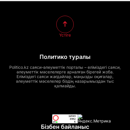
Үстіге
Политико туралы
Politico.kz саяси-әлеуметтік порталы – еліміздегі саяси,
әлеуметтік мәселелерге арналған бірегей жоба.
Еліміздегі саяси жағдайлар, маңызды оқиғалар,
әлеуметтік мәселелер біздің назарымыздан тыс
қалмайды.
Бізбен байланыс