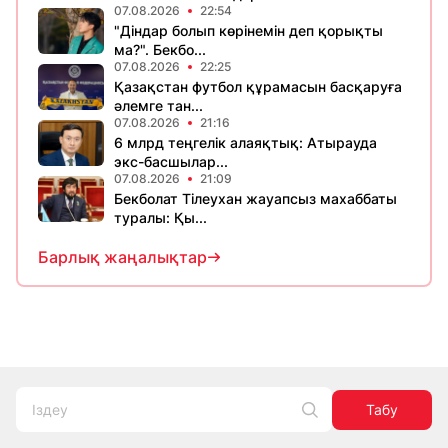
07.08.2026
22:54
"Діндар болып көрінемін деп қорықты
ма?". Бекбо...
07.08.2026
22:25
Қазақстан футбол құрамасын басқаруға
әлемге тан...
07.08.2026
21:16
6 млрд теңгелік алаяқтық: Атырауда
экс-басшылар...
07.08.2026
21:09
Бекболат Тілеухан жауапсыз махаббаты
туралы: Қы...
Барлық жаңалықтар
Табу