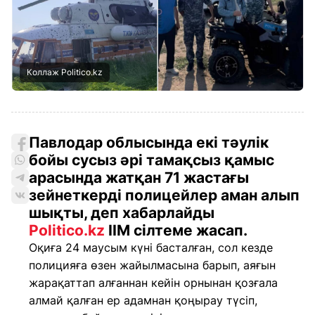
Коллаж Politico.kz
Павлодар облысында екі тәулік
бойы сусыз әрі тамақсыз қамыс
арасында жатқан 71 жастағы
зейнеткерді полицейлер аман алып
шықты, деп хабарлайды
Politico.kz
ІІМ сілтеме жасап.
Оқиға 24 маусым күні басталған, сол кезде
полицияға өзен жайылмасына барып, аяғын
жарақаттап алғаннан кейін орнынан қозғала
алмай қалған ер адамнан қоңырау түсіп,