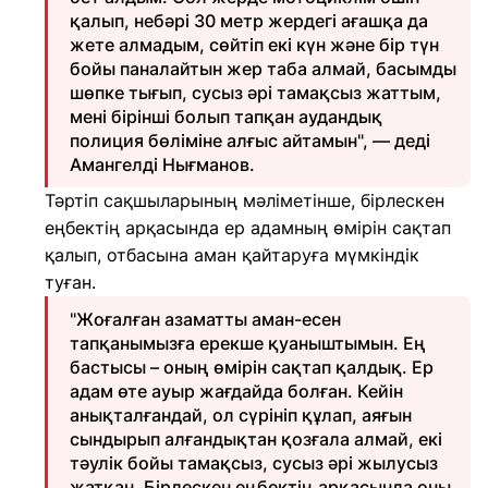
қалып, небәрі 30 метр жердегі ағашқа да
жете алмадым, сөйтіп екі күн және бір түн
бойы паналайтын жер таба алмай, басымды
шөпке тығып, сусыз әрі тамақсыз жаттым,
мені бірінші болып тапқан аудандық
полиция бөліміне алғыс айтамын", — деді
Амангелді Нығманов.
Тәртіп сақшыларының мәліметінше, бірлескен
еңбектің арқасында ер адамның өмірін сақтап
қалып, отбасына аман қайтаруға мүмкіндік
туған.
"Жоғалған азаматты аман-есен
тапқанымызға ерекше қуаныштымын. Ең
бастысы – оның өмірін сақтап қалдық. Ер
адам өте ауыр жағдайда болған. Кейін
анықталғандай, ол сүрініп құлап, аяғын
сындырып алғандықтан қозғала алмай, екі
тәулік бойы тамақсыз, сусыз әрі жылусыз
жатқан. Бірлескен еңбектің арқасында оны