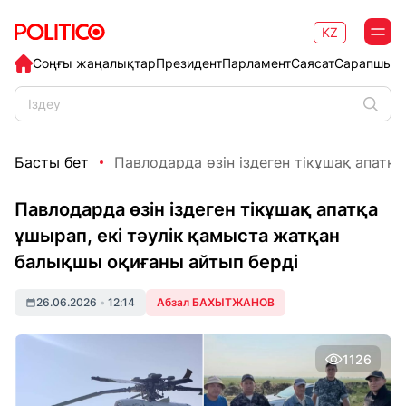
KZ
Соңғы жаңалықтар
Президент
Парламент
Саясат
Сарапшыл
Басты бет
Павлодарда өзін іздеген тікұшақ апатқа 
Павлодарда өзін іздеген тікұшақ апатқа
ұшырап, екі тәулік қамыста жатқан
балықшы оқиғаны айтып берді
26.06.2026
•
12:14
Абзал БАХЫТЖАНОВ
1126