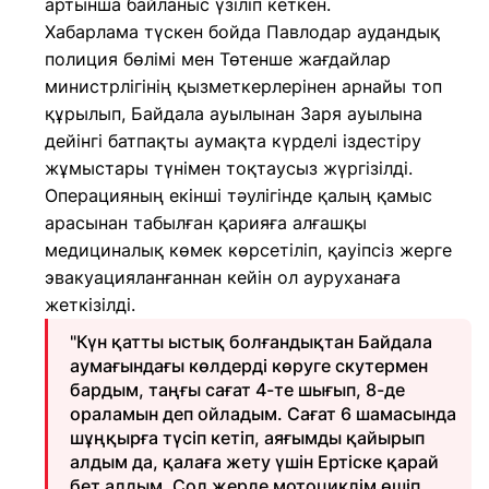
артынша байланыс үзіліп кеткен.
Хабарлама түскен бойда Павлодар аудандық
полиция бөлімі мен Төтенше жағдайлар
министрлігінің қызметкерлерінен арнайы топ
құрылып, Байдала ауылынан Заря ауылына
дейінгі батпақты аумақта күрделі іздестіру
жұмыстары түнімен тоқтаусыз жүргізілді.
Операцияның екінші тәулігінде қалың қамыс
арасынан табылған қарияға алғашқы
медициналық көмек көрсетіліп, қауіпсіз жерге
эвакуацияланғаннан кейін ол ауруханаға
жеткізілді.
"Күн қатты ыстық болғандықтан Байдала
аумағындағы көлдерді көруге скутермен
бардым, таңғы сағат 4-те шығып, 8-де
ораламын деп ойладым. Сағат 6 шамасында
шұңқырға түсіп кетіп, аяғымды қайырып
алдым да, қалаға жету үшін Ертіске қарай
бет алдым. Сол жерде мотоциклім өшіп