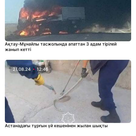
Ақтау-Мұнайлы тасжолында апаттан 3 адам тірілей
жанып кетті
21.08.24
12:46
Астанадағы тұрғын үй кешенінен жылан шықты