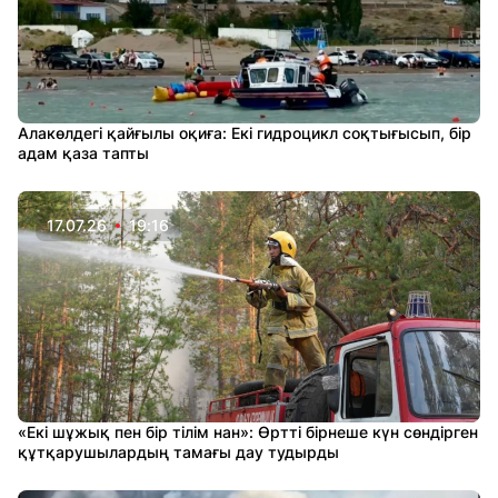
Алакөлдегі қайғылы оқиға: Екі гидроцикл соқтығысып, бір
адам қаза тапты
17.07.26
19:16
«Екі шұжық пен бір тілім нан»: Өртті бірнеше күн сөндірген
құтқарушылардың тамағы дау тудырды