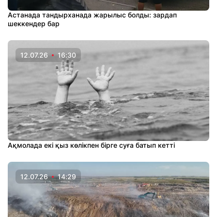
Астанада тандырханада жарылыс болды: зардап
шеккендер бар
12.07.26
16:30
Ақмолада екі қыз көлікпен бірге суға батып кетті
12.07.26
14:29