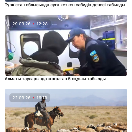
Түркістан облысында суға кеткен сәбидің денесі табылды
29.03.26
12:28
Алматы тауларында жоғалған 5 оқушы табылды
22.03.26
16:13