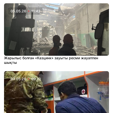
05.05.26
11:42
Жарылыс болған «Казцинк» зауыты ресми жауаппен
шықты
03.05.26
09:10