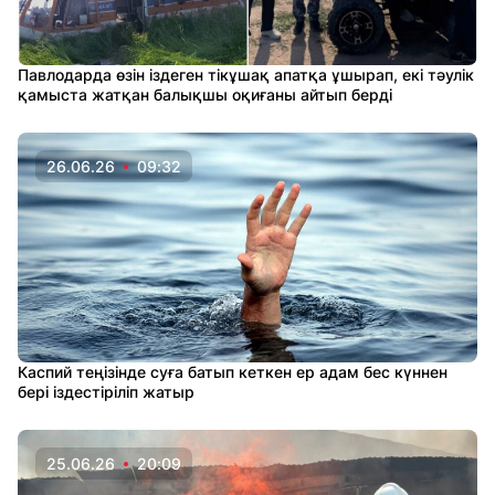
Павлодарда өзін іздеген тікұшақ апатқа ұшырап, екі тәулік
қамыста жатқан балықшы оқиғаны айтып берді
26.06.26
09:32
Каспий теңізінде суға батып кеткен ер адам бес күннен
бері іздестіріліп жатыр
25.06.26
20:09