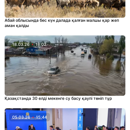
Абай облысында бес күн далада қалған малшы қар жеп
аман қалды
18.03.26
18:02
Қазақстанда 30 елді мекенге су басу қаупі төніп тұр
05.03.26
15:44