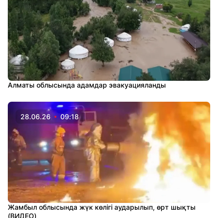
Алматы облысында адамдар эвакуацияланды
28.06.26
09:18
Жамбыл облысында жүк көлігі аударылып, өрт шықты
(ВИДЕО)