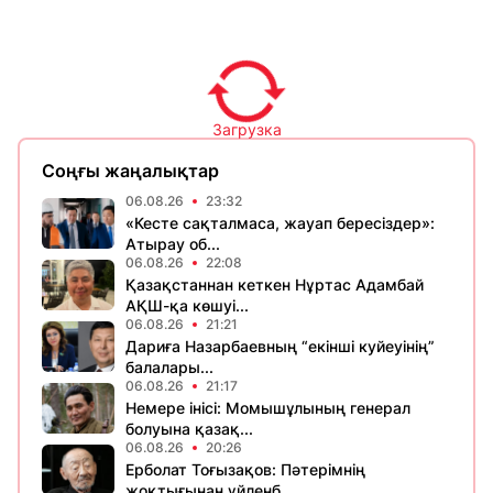
Загрузка
Соңғы жаңалықтар
06.08.26
23:32
«Кесте сақталмаса, жауап бересіздер»:
Атырау об...
06.08.26
22:08
Қазақстаннан кеткен Нұртас Адамбай
АҚШ-қа көшуі...
06.08.26
21:21
Дариға Назарбаевның “екінші куйеуінің”
балалары...
06.08.26
21:17
Немере інісі: Момышұлының генерал
болуына қазақ...
06.08.26
20:26
Ерболат Тоғызақов: Пәтерімнің
жоқтығынан үйленб...