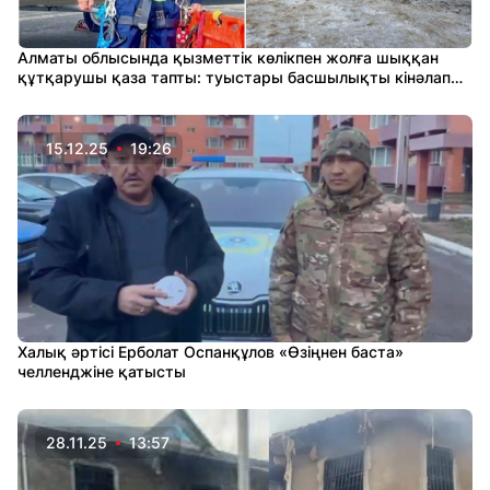
Алматы облысында қызметтік көлікпен жолға шыққан
құтқарушы қаза тапты: туыстары басшылықты кінәлап
отыр
15.12.25
19:26
Халық әртісі Ерболат Оспанқұлов «Өзіңнен баста»
челленджіне қатысты
28.11.25
13:57