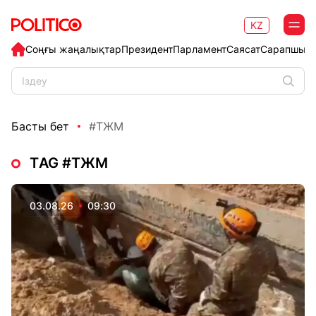
KZ
Соңғы жаңалықтар
Президент
Парламент
Саясат
Сарапшыл
Басты бет
#ТЖМ
ТAG #ТЖМ
03.08.26
09:30