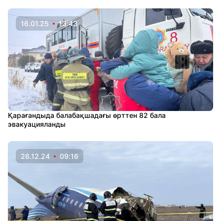
16.01.25
13:43
Қарағандыда балабақшадағы өрттен 82 бала
эвакуацияланды
26.12.24
09:16