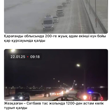
Қарағанды облысында 200-ге жуық адам екінші күн бойы
қар құрсауында қалды
22.01.25
09:18
Жезқазған – Сәтбаев тас жолында 1200-ден астам көлік
тұрып қалды