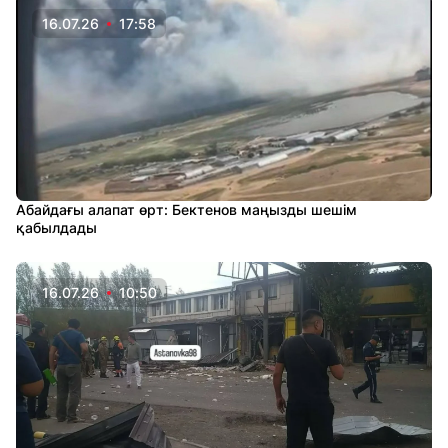
16.07.26
17:58
Абайдағы алапат өрт: Бектенов маңызды шешім
қабылдады
16.07.26
10:50