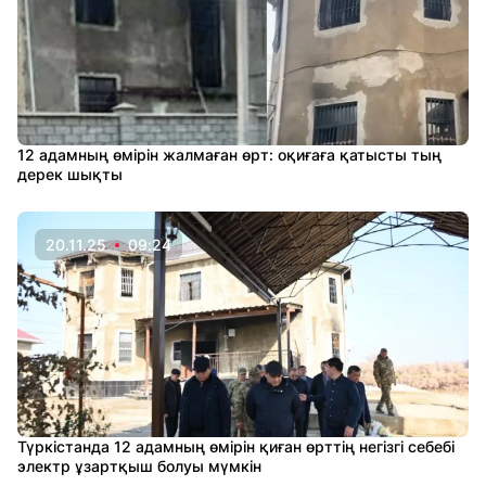
12 адамның өмірін жалмаған өрт: оқиғаға қатысты тың
дерек шықты
20.11.25
09:24
Түркістанда 12 адамның өмірін қиған өрттің негізгі себебі
электр ұзартқыш болуы мүмкін