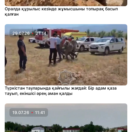
Оралда құрылыс кезінде жұмысшыны топырақ басып
қалған
29.07.26
21:14
Түркістан тауларында қайғылы жағдай: Бір адам қаза
тауып, екіншісі әрең аман қалды
19.07.26
11:41