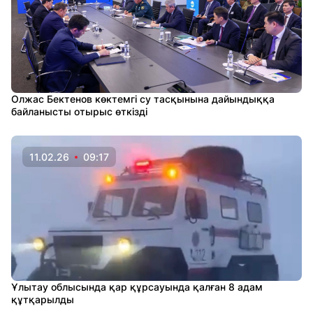
Олжас Бектенов көктемгі су тасқынына дайындыққа
байланысты отырыс өткізді
11.02.26
09:17
Ұлытау облысында қар құрсауында қалған 8 адам
құтқарылды