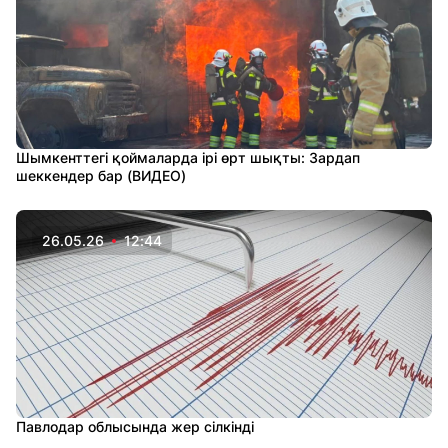
Шымкенттегі қоймаларда ірі өрт шықты: Зардап
шеккендер бар (ВИДЕО)
26.05.26
12:44
Павлодар облысында жер сілкінді