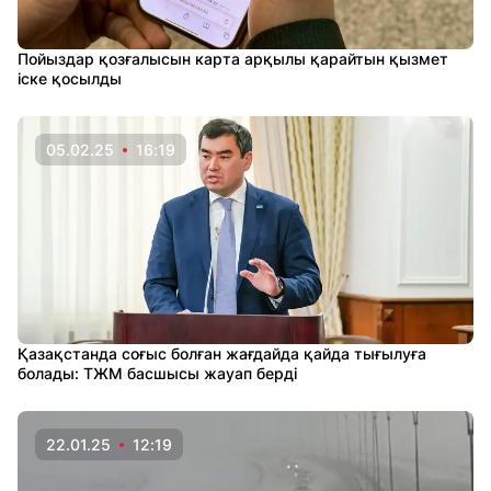
Пойыздар қозғалысын карта арқылы қарайтын қызмет
іске қосылды
05.02.25
16:19
Қазақстанда соғыс болған жағдайда қайда тығылуға
болады: ТЖМ басшысы жауап берді
22.01.25
12:19