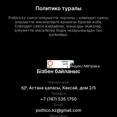
Политико туралы
Politico.kz саяси-әлеуметтік порталы – еліміздегі саяси,
әлеуметтік мәселелерге арналған бірегей жоба.
Еліміздегі саяси жағдайлар, маңызды оқиғалар,
әлеуметтік мәселелер біздің назарымыздан тыс
қалмайды.
Бізбен байланыс
Мекен-жай
ҚР, Астана қаласы, Көксай, дом 2/5
Телефон
+7 (747) 535 1750
Email
politico.kz@gmail.com
WhatsApp