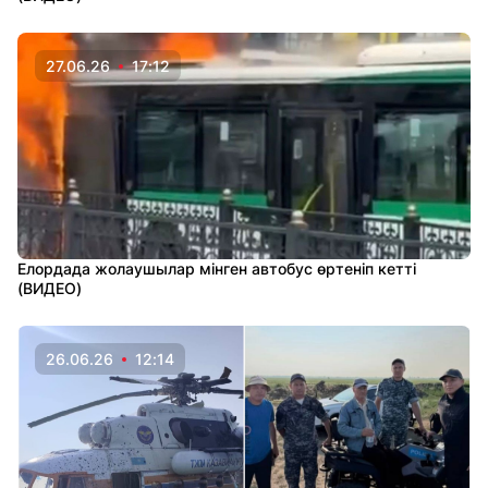
27.06.26
17:12
Елордада жолаушылар мінген автобус өртеніп кетті
(ВИДЕО)
26.06.26
12:14