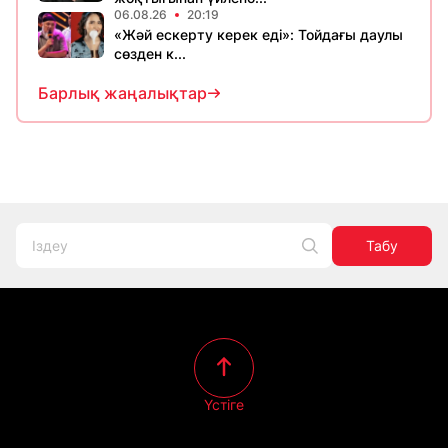
06.08.26
20:19
«Жәй ескерту керек еді»: Тойдағы даулы
сөзден к...
Барлық жаңалықтар
Табу
Үстіге