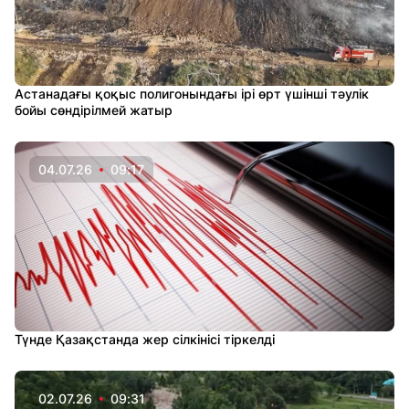
Астанадағы қоқыс полигонындағы ірі өрт үшінші тәулік
бойы сөндірілмей жатыр
04.07.26
09:17
Түнде Қазақстанда жер сілкінісі тіркелді
02.07.26
09:31