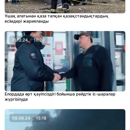
Ұшақ апатынан қаза тапқан қазақстандықтардың
есімдері жарияланды
11.12.24
10:20
Елордада өрт қауіпсіздігі бойынша рейдтік іс-шаралар
жүргізілуде
09.09.24
15:18