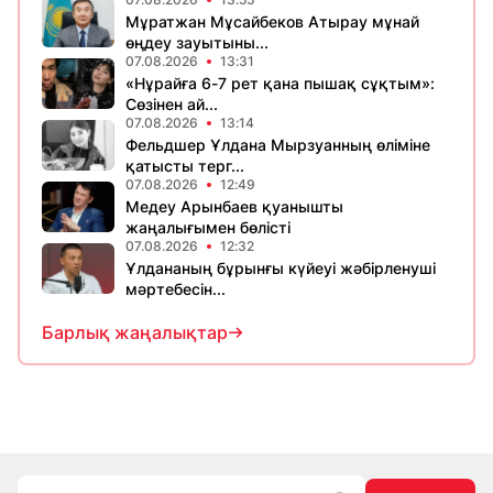
Мұратжан Мұсайбеков Атырау мұнай
өңдеу зауытыны...
07.08.2026
13:31
«Нұрайға 6-7 рет қана пышақ сұқтым»:
Сөзінен ай...
07.08.2026
13:14
Фельдшер Ұлдана Мырзуанның өліміне
қатысты терг...
07.08.2026
12:49
Медеу Арынбаев қуанышты
жаңалығымен бөлісті
07.08.2026
12:32
Ұлдананың бұрынғы күйеуі жәбірленуші
мәртебесін...
Барлық жаңалықтар