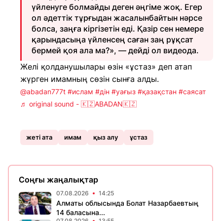
үйленуге болмайды деген әңгіме жоқ. Егер
ол әдеттік тұрғыдан жасалынбайтын нәрсе
болса, заңға кіргізетін еді. Қазір сен немере
қарындасыңа үйленсең саған заң рұқсат
бермей қоя ала ма?», — дейді ол видеода.
Желі қолданушылары өзін «ұстаз» деп атап
жүрген имамның сөзін сынға алды.
@abadan777t
#ислам
#дін
#уағыз
#қазақстан
#саясат
♬ original sound - 🇰🇿ABADAN🇰🇿
жеті ата
имам
қыз алу
ұстаз
Соңғы жаңалықтар
07.08.2026
14:25
Алматы облысында Болат Назарбаевтың
14 баласына...
07.08.2026
13:55