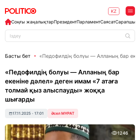
KZ
Соңғы жаңалықтар
Президент
Парламент
Саясат
Сарапшыл
Басты бет
«Педофилдің болуы — Алланың бар екені
«Педофилдің болуы — Алланың бар
екеніне дәлел» деген имам «7 атаға
толмай қыз алыспауды» жоққа
шығарды
17.11.2025
•
17:01
Әсел МҰРАТ
1246