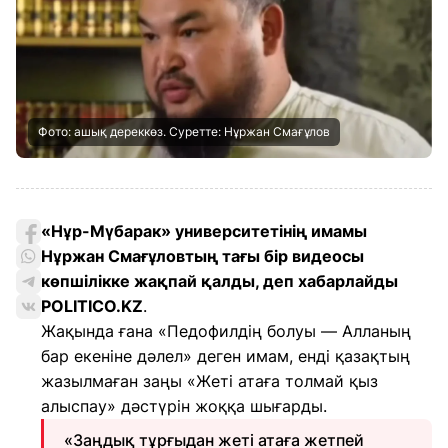
Фото: ашық дереккөз. Суретте: Нұржан Смағұлов
«Нұр-Мүбарак» университетінің имамы
Нұржан Смағұловтың тағы бір видеосы
көпшілікке жақпай қалды, деп хабарлайды
POLITICO.KZ
.
Жақында ғана «Педофилдің болуы — Алланың
бар екеніне дәлел» деген имам, енді қазақтың
жазылмаған заңы «Жеті атаға толмай қыз
алыспау» дәстүрін жоққа шығарды.
«Заңдық тұрғыдан жеті атаға жетпей