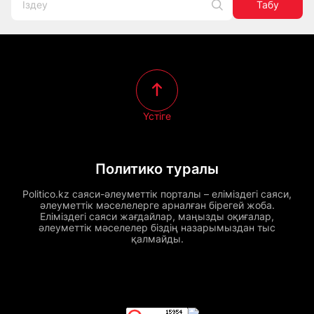
Табу
Үстіге
Политико туралы
Politico.kz саяси-әлеуметтік порталы – еліміздегі саяси,
әлеуметтік мәселелерге арналған бірегей жоба.
Еліміздегі саяси жағдайлар, маңызды оқиғалар,
әлеуметтік мәселелер біздің назарымыздан тыс
қалмайды.