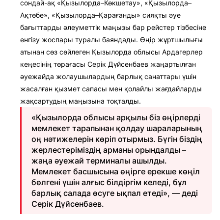
сондай-ақ «Қызылорда–Көкшетау», «Қызылорда–
Ақтөбе», «Қызылорда–Қарағанды» сияқты әуе
бағыттарды әлеуметтік маңызы бар рейстер тізбесіне
енгізу жоспары туралы баяндады. Өңір жұртшылығы
атынан сөз сөйлеген Қызылорда облысы Ардагерлер
кеңесінің төрағасы Серік Дүйсенбаев жаңартылған
әуежайда жолаушылардың барлық санаттары үшін
жасалған қызмет сапасы мен қолайлы жағдайларды
жақсартудың маңызына тоқталды.
«Қызылорда облысы арқылы біз өңірлерді
мемлекет тарапынан қолдау шараларының
оң нәтижелерін көріп отырмыз. Бүгін біздің
жерлестеріміздің арманы орындалды –
жаңа әуежай терминалы ашылды.
Мемлекет басшысына өңірге ерекше көңіл
бөлгені үшін алғыс білдіргім келеді, бұл
барлық салада өсуге ықпал етеді», — деді
Серік Дүйсенбаев.