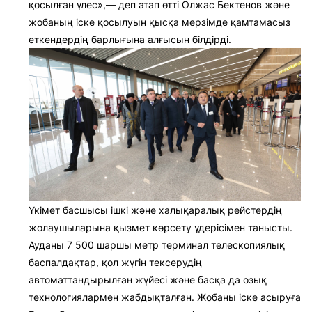
қосылған үлес»,— деп атап өтті Олжас Бектенов және
жобаның іске қосылуын қысқа мерзімде қамтамасыз
еткендердің барлығына алғысын білдірді.
Үкімет басшысы ішкі және халықаралық рейстердің
жолаушыларына қызмет көрсету үдерісімен танысты.
Ауданы 7 500 шаршы метр терминал телескопиялық
баспалдақтар, қол жүгін тексерудің
автоматтандырылған жүйесі және басқа да озық
технологиялармен жабдықталған. Жобаны іске асыруға