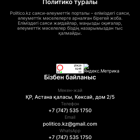
Политико туралы
Politico.kz саяси-әлеуметтік порталы – еліміздегі саяси,
әлеуметтік мәселелерге арналған бірегей жоба.
Еліміздегі саяси жағдайлар, маңызды оқиғалар,
әлеуметтік мәселелер біздің назарымыздан тыс
қалмайды.
Бізбен байланыс
Мекен-жай
ҚР, Астана қаласы, Көксай, дом 2/5
Телефон
+7 (747) 535 1750
Email
politico.kz@gmail.com
WhatsApp
+7 (747) 535 1750