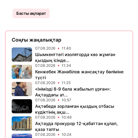
Басты ақпарат
Соңғы жаңалықтар
07.08.2026
11:40
Шымкенттегі изоляторда көз жұмған
қыздың ісінде...
07.08.2026
11:34
Кенжебек Жанәбілов жансақтау бөліміне
түсті
07.08.2026
11:25
«Інімізді 8-9 бала жабылып ұрған»:
Ақтаудағы ат...
07.08.2026
10:57
Ақтөбеде зорланған қыздың отбасы
күдіктінің ақш...
07.08.2026
10:48
Ақтауда прокурор 12-қабаттан құлап,
қаза тапты
07.08.2026
10:24