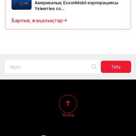
Америкалық ExxonMobil корпорациясы
Үкіметіке со...
Барлық жаңалықтар
Табу
Үстіге