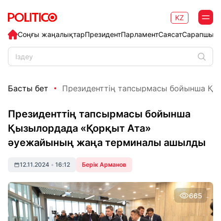
KZ
Соңғы жаңалықтар
Президент
Парламент
Саясат
Сарапшыл
Басты бет
Президенттің тапсырмасы бойынша Қыз
Президенттің тапсырмасы бойынша
Қызылордада «Қорқыт Ата»
әуежайының жаңа терминалы ашылды
12.11.2024
•
16:12
Берік Арманов
665