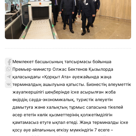
Мемлекет басшысының тапсырмасы бойынша
Премьер-министр Олжас Бектенов Қызылорда
қаласындағы «Қорқыт Ата» әуежайында жаңа
терминалдың ашылуына қатысты. Бизнестің әлеуметтік
жауапкершілігі шеңберінде іске асырылған жоба
өңірдің сауда-экономикалық, туристік әлеуетін
дамытуға және халықтың тұрмыс сапасына тікелей
әсер ететін көлік қызметтерінің қолжетімділігін
қамтамасыз етуге ықпал етеді. Жаңа терминалды іске
қосу әуе айлағының өткізу мүмкіндігін 7 есеге –