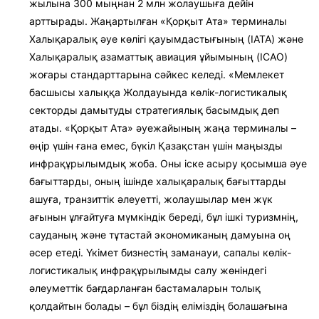
жылына 300 мыңнан 2 млн жолаушыға дейін
арттырады. Жаңартылған «Қорқыт Ата» терминалы
Халықаралық әуе көлігі қауымдастығының (IATA) және
Халықаралық азаматтық авиация ұйымының (ICAO)
жоғары стандарттарына сәйкес келеді. «Мемлекет
басшысы халыққа Жолдауында көлік-логистикалық
секторды дамытуды стратегиялық басымдық деп
атады. «Қорқыт Ата» әуежайының жаңа терминалы –
өңір үшін ғана емес, бүкіл Қазақстан үшін маңызды
инфрақұрылымдық жоба. Оны іске асыру қосымша әуе
бағыттарды, оның ішінде халықаралық бағыттарды
ашуға, транзиттік әлеуетті, жолаушылар мен жүк
ағынын ұлғайтуға мүмкіндік береді, бұл ішкі туризмнің,
сауданың және тұтастай экономиканың дамуына оң
әсер етеді. Үкімет бизнестің заманауи, сапалы көлік-
логистикалық инфрақұрылымды салу жөніндегі
әлеуметтік бағдарланған бастамаларын толық
қолдайтын болады – бұл біздің еліміздің болашағына