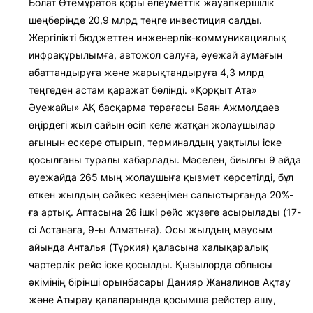
Болат Өтемұратов қоры әлеуметтік жауапкершілік
шеңберінде 20,9 млрд теңге инвестиция салды.
Жергілікті бюджеттен инженерлік-коммуникациялық
инфрақұрылымға, автожол салуға, әуежай аумағын
абаттандыруға және жарықтандыруға 4,3 млрд
теңгеден астам қаражат бөлінді. «Қорқыт Ата»
Әуежайы» АҚ басқарма төрағасы Баян Ажмолдаев
өңірдегі жыл сайын өсіп келе жатқан жолаушылар
ағынын ескере отырып, терминалдың уақтылы іске
қосылғаны туралы хабарлады. Мәселен, биылғы 9 айда
әуежайда 265 мың жолаушыға қызмет көрсетілді, бұл
өткен жылдың сәйкес кезеңімен салыстырғанда 20%-
ға артық. Аптасына 26 ішкі рейс жүзеге асырылады (17-
сі Астанаға, 9-ы Алматыға). Осы жылдың маусым
айында Анталья (Түркия) қаласына халықаралық
чартерлік рейс іске қосылды. Қызылорда облысы
әкімінің бірінші орынбасары Данияр Жаналинов Ақтау
және Атырау қалаларында қосымша рейстер ашу,