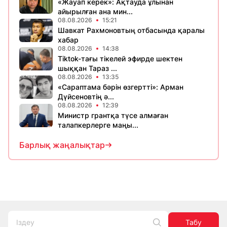
«Жауап керек»: Ақтауда ұлынан
айырылған ана мин...
08.08.2026
15:21
Шавкат Рахмоновтың отбасында қаралы
хабар
08.08.2026
14:38
Tiktok-тағы тікелей эфирде шектен
шыққан Тараз ...
08.08.2026
13:35
«Сараптама бәрін өзгертті»: Арман
Дүйсеновтің ә...
08.08.2026
12:39
Министр грантқа түсе алмаған
талапкерлерге маңы...
Барлық жаңалықтар
Табу