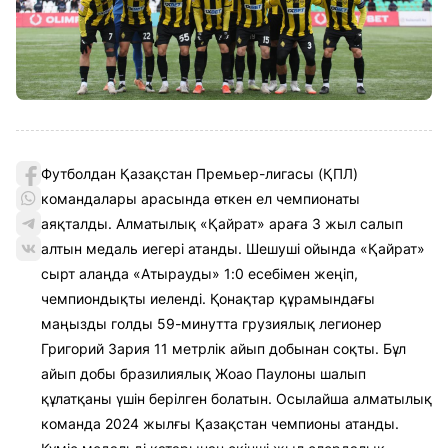
Футболдан Қазақстан Премьер-лигасы (ҚПЛ)
командалары арасында өткен ел чемпионаты
аяқталды. Алматылық «Қайрат» араға 3 жыл салып
алтын медаль иегері атанды. Шешуші ойында «Қайрат»
сырт алаңда «Атырауды» 1:0 есебімен жеңіп,
чемпиондықты иеленді. Қонақтар құрамындағы
маңызды голды 59-минутта грузиялық легионер
Григорий Зария 11 метрлік айып добынан соқты. Бұл
айып добы бразилиялық Жоао Паулоны шалып
құлатқаны үшін берілген болатын. Осылайша алматылық
команда 2024 жылғы Қазақстан чемпионы атанды.