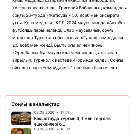
Күміс медальді қатарынан екінші жыл елордалық
«Астана» жеңіп алды. Григорий Бабаянның командасы
соңғы 26-турда «Жетісуды» 5:0 есебімен ойсырата
ұтты. Қола медальді ҚПЛ-2024 маусымында «Ақтөбе»
футболшылары иеленді. Олар маусымның соңғы
матчында Түркістан облысының «Тұран» командасын
2:0 есебімен жеңді. Былтырғы ел чемпионы
«Ордабасы» бұл маусымда чемпиондық атағынан
айрылып, турнирлік кестеде 4-орында қалды. Соңғы
ойында олар «Елімайдан» 2:1 есебімен басым түсті.
Соңғы жаңалықтар
08.08.2026
17:51
Көкшетауда тұрғын 3,4 млн теңгелік
әшекейлері б...
08.08.2026
16:32