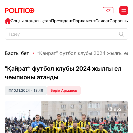
KZ
Соңғы жаңалықтар
Президент
Парламент
Саясат
Сарапшыл
Басты бет
“Қайрат” футбол клубы 2024 жылғы ел ч
“Қайрат” футбол клубы 2024 жылғы ел
чемпионы атанды
10.11.2024
•
18:49
Берік Арманов
952