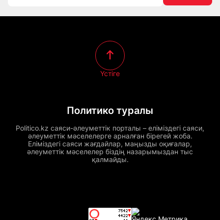
Үстіге
Политико туралы
Politico.kz саяси-әлеуметтік порталы – еліміздегі саяси,
әлеуметтік мәселелерге арналған бірегей жоба.
Еліміздегі саяси жағдайлар, маңызды оқиғалар,
әлеуметтік мәселелер біздің назарымыздан тыс
қалмайды.