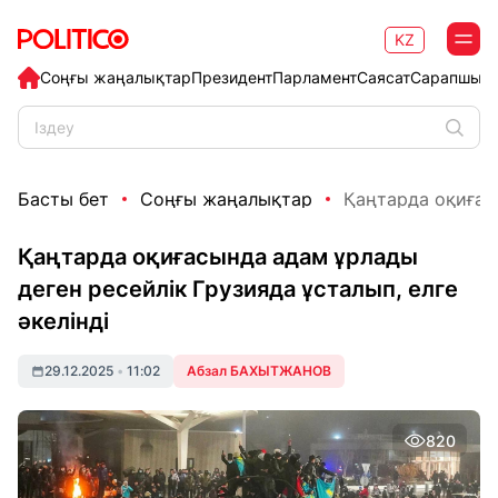
KZ
Соңғы жаңалықтар
Президент
Парламент
Саясат
Сарапшыл
Басты бет
Соңғы жаңалықтар
Қаңтарда оқиғасы
Қаңтарда оқиғасында адам ұрлады
деген ресейлік Грузияда ұсталып, елге
әкелінді
29.12.2025
•
11:02
Абзал БАХЫТЖАНОВ
820