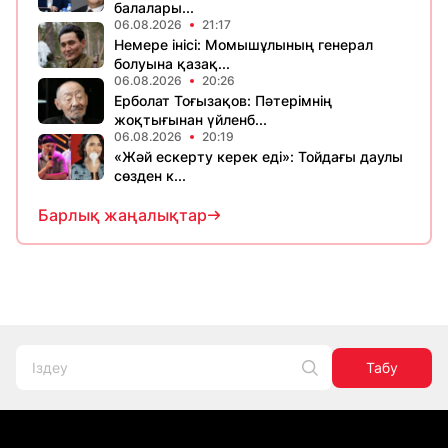
балалары...
06.08.2026
21:17
Немере інісі: Момышұлының генерал
болуына қазақ...
06.08.2026
20:26
Ерболат Тоғызақов: Пәтерімнің
жоқтығынан үйленб...
06.08.2026
20:19
«Жәй ескерту керек еді»: Тойдағы даулы
сөзден к...
Барлық жаңалықтар
Табу