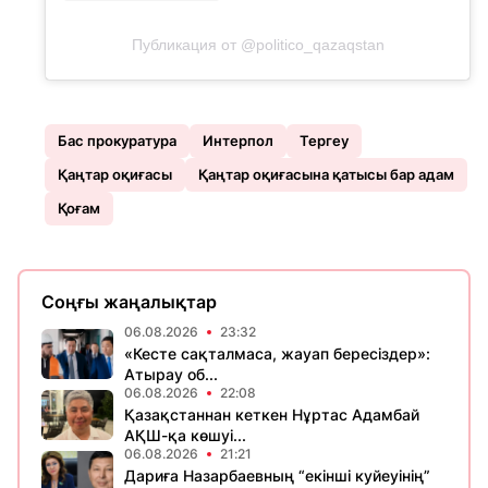
Публикация от @politico_qazaqstan
Бас прокуратура
Интерпол
Тергеу
Қаңтар оқиғасы
Қаңтар оқиғасына қатысы бар адам
Қоғам
Соңғы жаңалықтар
06.08.2026
23:32
«Кесте сақталмаса, жауап бересіздер»:
Атырау об...
06.08.2026
22:08
Қазақстаннан кеткен Нұртас Адамбай
АҚШ-қа көшуі...
06.08.2026
21:21
Дариға Назарбаевның “екінші куйеуінің”