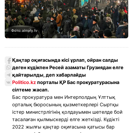
Фото: almaty.tv
Қаңтар оқиғасында кісі ұрлап, ойран салды
деген күдікпен Ресей азаматы Грузиядан елге
қайтарылды, деп хабарлайды
Politico.kz
порталы ҚР Бас прокуратурасына
сілтеме жасап.
Бас прокуратура мен Интерполдың Ұлттық
орталық бюросының қызметкерлері Сыртқы
істер министрлігінің қолдауымен шетелде бой
тасалаған қылмыскерді елге жеткізді. Күдікті
2022 жылғы қаңтар оқиғасына қатысы бар