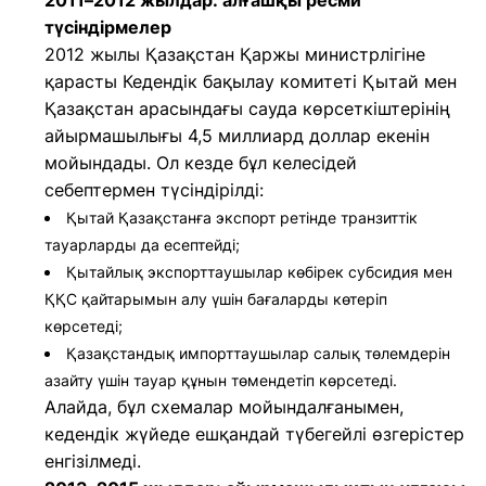
2011–2012 жылдар: алғашқы ресми
түсіндірмелер
2012 жылы Қазақстан Қаржы министрлігіне
қарасты Кедендік бақылау комитеті Қытай мен
Қазақстан арасындағы сауда көрсеткіштерінің
айырмашылығы 4,5 миллиард доллар екенін
мойындады. Ол кезде бұл келесідей
себептермен түсіндірілді:
Қытай Қазақстанға экспорт ретінде транзиттік
тауарларды да есептейді;
Қытайлық экспорттаушылар көбірек субсидия мен
ҚҚС қайтарымын алу үшін бағаларды көтеріп
көрсетеді;
Қазақстандық импорттаушылар салық төлемдерін
азайту үшін тауар құнын төмендетіп көрсетеді.
Алайда, бұл схемалар мойындалғанымен,
кедендік жүйеде ешқандай түбегейлі өзгерістер
енгізілмеді.