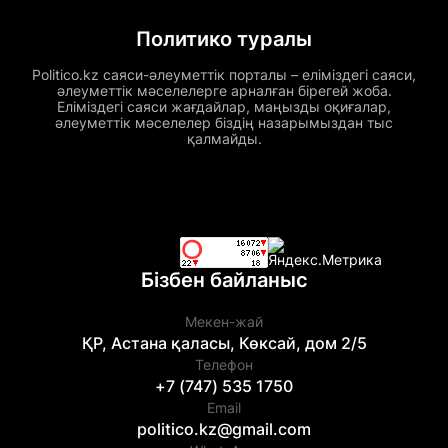
Политико туралы
Politico.kz саяси-әлеуметтік порталы – еліміздегі саяси,
әлеуметтік мәселелерге арналған бірегей жоба.
Еліміздегі саяси жағдайлар, маңызды оқиғалар,
әлеуметтік мәселелер біздің назарымыздан тыс
қалмайды.
Бізбен байланыс
Мекен-жай
ҚР, Астана қаласы, Көксай, дом 2/5
Телефон
+7 (747) 535 1750
Email
politico.kz@gmail.com