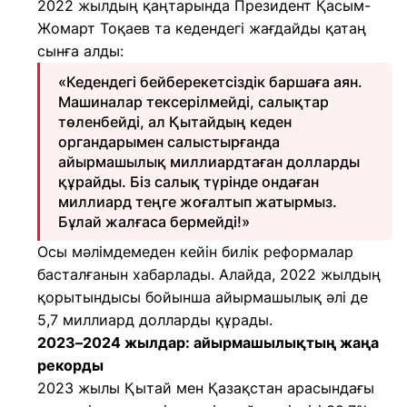
2022 жылдың қаңтарында Президент Қасым-
Жомарт Тоқаев та кедендегі жағдайды қатаң
сынға алды:
«Кедендегі бейберекетсіздік баршаға аян.
Машиналар тексерілмейді, салықтар
төленбейді, ал Қытайдың кеден
органдарымен салыстырғанда
айырмашылық миллиардтаған долларды
құрайды. Біз салық түрінде ондаған
миллиард теңге жоғалтып жатырмыз.
Бұлай жалғаса бермейді!»
Осы мәлімдемеден кейін билік реформалар
басталғанын хабарлады. Алайда, 2022 жылдың
қорытындысы бойынша айырмашылық әлі де
5,7 миллиард долларды құрады.
2023–2024 жылдар: айырмашылықтың жаңа
рекорды
2023 жылы Қытай мен Қазақстан арасындағы