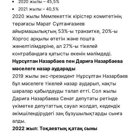
2020 жылы – 45,5%
2021 жылы – 40,5%
2020 жылы Мемлекеттік кірістер комитетінің
төрағасы Марат Сұлтанғазиев
айырмашылықтың 53%-ы транзитке, 20%-ы
Хоргос арқылы өтетін және пошта
жөнелтілімдеріне, ал 27%-ы тікелей
контрабандаға қатысты екенін мәлімдеді.
Нұрсұлтан Назарбаев пен Дариға Назарбаева
мәселеге назар аударады
2019 жылы экс-президент Нұрсұлтан Назарбаев
бұл мәселеге тікелей назар аударып, нақты
шаралар қабылдауды талап етті. Сол жылы
Дариға Назарбаева Сенат депутаты ретінде
үкіметке депутаттық сауал жолдап, кедендік
әкімшілендірудегі заң бұзушылықтарды сынға
алды.
2022 жыл: Тоқаевтың қатаң сыны