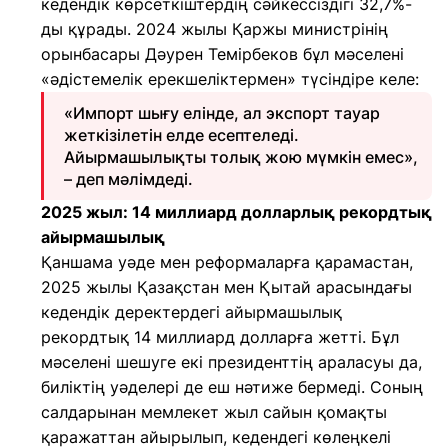
кедендік көрсеткіштердің сәйкессіздігі 32,7%-
ды құрады. 2024 жылы Қаржы министрінің
орынбасары Дәурен Темірбеков бұл мәселені
«әдістемелік ерекшеліктермен» түсіндіре келе:
«Импорт шығу елінде, ал экспорт тауар
жеткізілетін елде есептеледі.
Айырмашылықты толық жою мүмкін емес»,
– деп мәлімдеді.
2025 жыл: 14 миллиард долларлық рекордтық
айырмашылық
Қаншама уәде мен реформаларға қарамастан,
2025 жылы Қазақстан мен Қытай арасындағы
кедендік деректердегі айырмашылық
рекордтық 14 миллиард долларға жетті. Бұл
мәселені шешуге екі президенттің араласуы да,
биліктің уәделері де еш нәтиже бермеді. Соның
салдарынан мемлекет жыл сайын қомақты
қаражаттан айырылып, кедендегі көлеңкелі