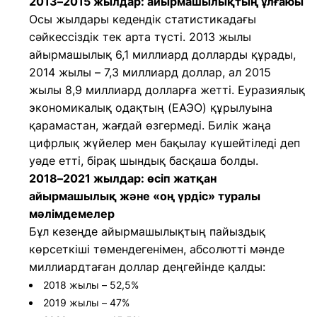
2013–2015 жылдар: айырмашылықтың ұлғаюы
Осы жылдары кедендік статистикадағы
сәйкессіздік тек арта түсті. 2013 жылы
айырмашылық 6,1 миллиард долларды құрады,
2014 жылы – 7,3 миллиард доллар, ал 2015
жылы 8,9 миллиард долларға жетті. Еуразиялық
экономикалық одақтың (ЕАЭО) құрылуына
қарамастан, жағдай өзгермеді. Билік жаңа
цифрлық жүйелер мен бақылау күшейтіледі деп
уәде етті, бірақ шындық басқаша болды.
2018–2021 жылдар: өсіп жатқан
айырмашылық және «оң үрдіс» туралы
мәлімдемелер
Бұл кезеңде айырмашылықтың пайыздық
көрсеткіші төмендегенімен, абсолютті мәнде
миллиардтаған доллар деңгейінде қалды:
2018 жылы – 52,5%
2019 жылы – 47%