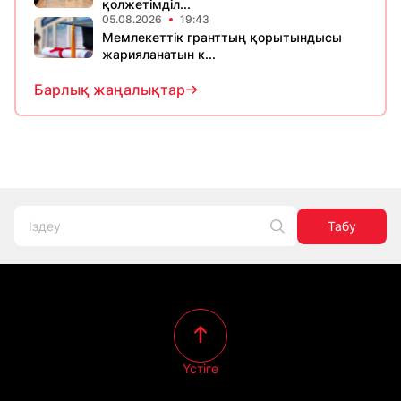
қолжетімділ...
05.08.2026
19:43
Мемлекеттік гранттың қорытындысы
жарияланатын к...
Барлық жаңалықтар
Табу
Үстіге