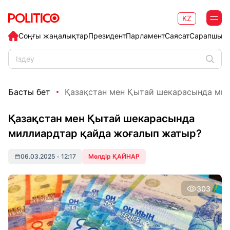
KZ
Соңғы жаңалықтар
Президент
Парламент
Саясат
Сарапшыл
Басты бет
Қазақстан мен Қытай шекарасында милл
Қазақстан мен Қытай шекарасында
миллиардтар қайда жоғалып жатыр?
06.03.2025
•
12:17
Мөлдір ҚАЙНАР
303