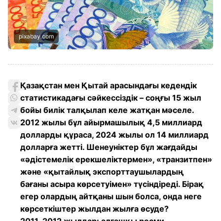
pixabay.com
Қазақстан мен Қытай арасындағы кедендік
статистикадағы сәйкессіздік – соңғы 15 жыл
бойы билік талқылап келе жатқан мәселе.
2012 жылы бұл айырмашылық 4,5 миллиард
долларды құраса, 2024 жылы ол 14 миллиард
долларға жетті. Шенеуніктер бұл жағдайды
«әдістемелік ерекшеліктермен», «транзитпен»
және «қытайлық экспорттаушылардың
бағаны асыра көрсетуімен» түсіндіреді. Бірақ
егер олардың айтқаны шын болса, онда неге
көрсеткіштер жылдан жылға өсуде?