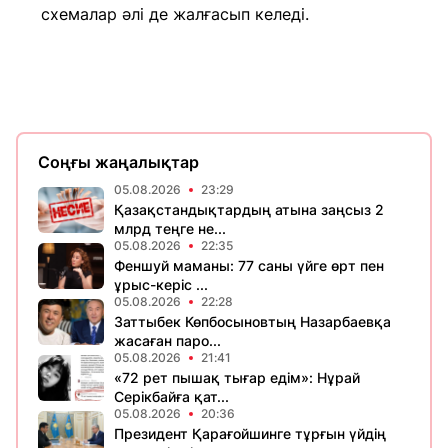
схемалар әлі де жалғасып келеді.
Соңғы жаңалықтар
05.08.2026
23:29
Қазақстандықтардың атына заңсыз 2
млрд теңге не...
05.08.2026
22:35
Феншуй маманы: 77 саны үйге өрт пен
ұрыс-керіс ...
05.08.2026
22:28
Заттыбек Көпбосыновтың Назарбаевқа
жасаған паро...
05.08.2026
21:41
«72 рет пышақ тығар едім»: Нұрай
Серікбайға қат...
05.08.2026
20:36
Президент Қарағойшинге тұрғын үйдің