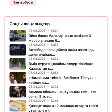
Заң жобасы
Соңғы жаңалықтар
06.08.2026
14:34
Әйел басқа балаларының көзінше 3
жасар ұлымен б...
06.08.2026
13:53
Ақтөбеде полицейлер адам азаптады
деген күдікке...
06.08.2026
13:33
Өмір сүруге қолайлы елдер тізімінде
Қазақстан к...
06.08.2026
13:13
«Намазыма тиісті»: Бекболат Тілеухан
кезінде өз...
06.08.2026
12:22
Ақмола облысының тұрғыны «емшіге»
сеніп, 9 млн...
06.08.2026
12:14
Қазақстанда қай мамандықтарға грант
ұтып алу қи...