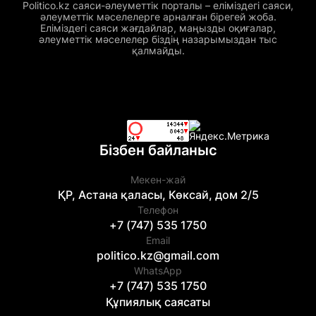
Politico.kz саяси-әлеуметтік порталы – еліміздегі саяси,
әлеуметтік мәселелерге арналған бірегей жоба.
Еліміздегі саяси жағдайлар, маңызды оқиғалар,
әлеуметтік мәселелер біздің назарымыздан тыс
қалмайды.
Бізбен байланыс
Мекен-жай
ҚР, Астана қаласы, Көксай, дом 2/5
Телефон
+7 (747) 535 1750
Email
politico.kz@gmail.com
WhatsApp
+7 (747) 535 1750
Құпиялық саясаты