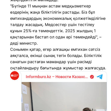
"Бүгінде 11 мыңнан астам медқызметкер
өздерінің жаңа біліктілігін растады. Біз бұл
емтихандардың экономикалық қолжетімділігіне
талдау жасадық. Медсестер үшін тестілеу
құнын 25%-ға төмендеттік. 2025 жылдың 1
қаңтарынан бастап ол одан әрі төмендейді", –
деді министр.
Сонымен қатар, егер алғашқы емтихан сәтсіз
аяқталса, екінші сынақ тегін болады. Біліктілік
санатын растаған мамандар үшін рәсімді
оңтайландыру бағытында жұмыстар жалғасуда.