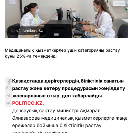
t.me/informburo_kz
Медициналық қызметкерлер үшін категорияны растау
құны 25%-ға төмендейді
Қазақстанда дәрігерлердің біліктілік санатын
растау және көтеру процедурасын жеңілдету
жоспарланып отыр, деп хабарлайды
POLITICO.KZ
.
Денсаулық сақтау министрі Ақмарал
Әлназарова медициналық қызметкерлерге жаңа
ережелер бойынша біліктілігін растау
жеңілдейтігін мәлімдеді.