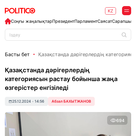
KZ
Соңғы жаңалықтар
Президент
Парламент
Саясат
Сарапшыл
Басты бет
Қазақстанда дәрігерлердің категориясын
Қазақстанда дәрігерлердің
категориясын растау бойынша жаңа
өзгерістер енгізіледі
25.12.2024
•
14:56
Абзал БАХЫТЖАНОВ
694