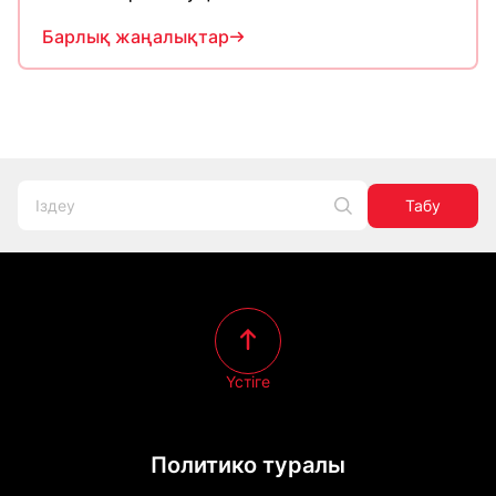
Барлық жаңалықтар
Табу
Үстіге
Политико туралы