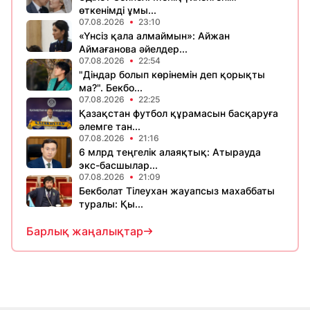
өткенімді ұмы...
07.08.2026
23:10
«Үнсіз қала алмаймын»: Айжан
Аймағанова әйелдер...
07.08.2026
22:54
"Діндар болып көрінемін деп қорықты
ма?". Бекбо...
07.08.2026
22:25
Қазақстан футбол құрамасын басқаруға
әлемге тан...
07.08.2026
21:16
6 млрд теңгелік алаяқтық: Атырауда
экс-басшылар...
07.08.2026
21:09
Бекболат Тілеухан жауапсыз махаббаты
туралы: Қы...
Барлық жаңалықтар