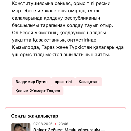
Конституциясына сәйкес, орыс тілі ресми
мәртебеге ие және оны өмірдің түрлі
салаларында қолдану республиканың
басшылығы тарапынан қолдау тауып отыр.
Ол Ресей үкіметінің қолдауымен алдағы
уақытта Қазақстанның оңтүстігінде —
Қызылорда, Тараз және Түркістан қалаларында
үш орыс тілді мектеп ашылатынын айтты.
Владимир Путин
орыс тілі
Қазақстан
Қасым-Жомарт Тоқаев
Соңғы жаңалықтар
07.08.2026
23:46
Әділет Зейнел: Менің үйленгенім —