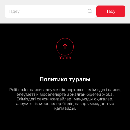
Табу
Үстіге
Политико туралы
Politico.kz саяси-әлеуметтік порталы – еліміздегі саяси,
әлеуметтік мәселелерге арналған бірегей жоба.
Еліміздегі саяси жағдайлар, маңызды оқиғалар,
әлеуметтік мәселелер біздің назарымыздан тыс
қалмайды.