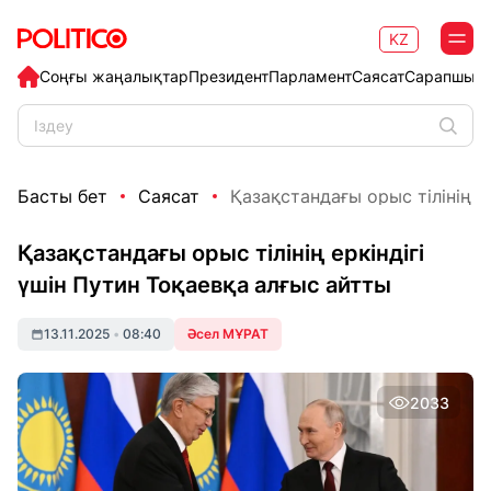
KZ
Соңғы жаңалықтар
Президент
Парламент
Саясат
Сарапшыл
Басты бет
Саясат
Қазақстандағы орыс тілінің ер
Қазақстандағы орыс тілінің еркіндігі
үшін Путин Тоқаевқа алғыс айтты
13.11.2025
•
08:40
Әсел МҰРАТ
2033