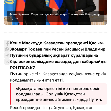
Фото: Кремль. Суретте: Қасым-Жомарт Тоқаев пен Владимир
Путин
Кеше Мәскеуде Қазақстан президенті Қасым-
Жомарт Тоқаев пен Ресей басшысы Владимир
Путиннің бұқаралық ақпарат құралдарына
бірлескен мәлімдеме жасады, деп хабарлайды
POLITICO.KZ.
Путин орыс тілі Қазақстанда кеңінен және еркін
қолданылатынын атап өтті.
«Қазақстанда орыс тілі кеңінен және еркін
қолданылады. Сол үшін Қазақстан
президентіне алғыс айтамын», - деді Путин.
Ресей президентінің айтуынша, Қазақстан