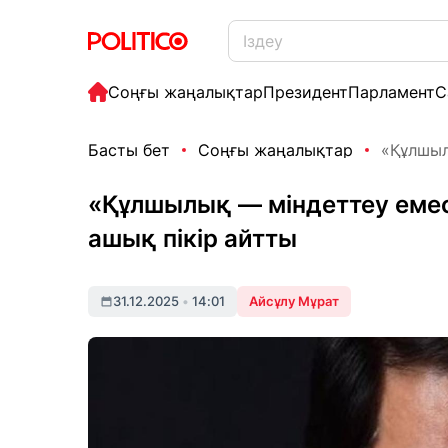
Соңғы жаңалықтар
Президент
Парламент
С
Басты бет
Соңғы жаңалықтар
«Құлшыл
«Құлшылық — міндеттеу емес
ашық пікір айтты
31.12.2025
•
14:01
Айсұлу Мұрат