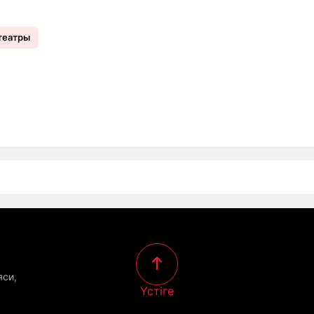
театры
яси,
Үстіге