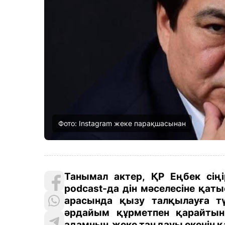
Фото: Instagram жеке парақшасынан
Танымал актер, ҚР Еңбек сіңі
podcast-да дін мәселесіне қат
арасында қызу талқылауға тү
әрдайым құрметпен қарайтын
адамның жеке таңдауы екенін қ