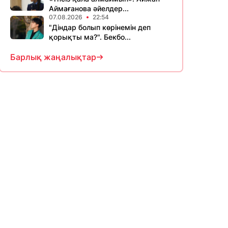
Аймағанова әйелдер...
07.08.2026
22:54
"Діндар болып көрінемін деп
қорықты ма?". Бекбо...
Барлық жаңалықтар