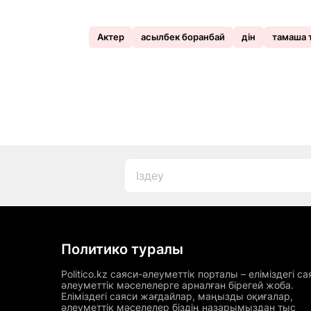
Актер
асылбек боранбай
дін
тамаша 
Политико туралы
Politico.kz саяси-әлеуметтік порталы – еліміздегі са
әлеуметтік мәселелерге арналған бірегей жоба.
Еліміздегі саяси жағдайлар, маңызды оқиғалар,
әлеуметтік мәселелер біздің назарымыздан тыс