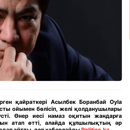
рген қайраткері Асылбек Боранбай Oyla
ысты ойымен бөлісіп, желі қолданушылары
сті. Өнер иесі намаз оқитын жандарға
ын атап өтті, алайда құлшылықтың әр
адап айтты, деп хабарлайды
Politico.kz