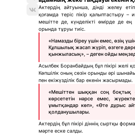
Актердің айтуынша, дінді желеу етіп
қоғамда теріс пікір қалыптастыру – и
мешітте де, күнделікті өмірде де ең
орында тұруы тиіс.
«Намазды біреу үшін емес, өзің үші
Құлшылық жасап жүріп, өзгеге дөр
қынжыласың», – деген ойды меңзед
Асылбек Боранбайдың бұл пікірі желі 
Көпшілік оның сөзін орынды әрі шынай
пен екіжүзділік бар екенін жасырмады.
«Мешіттен шыққан соң боқтық с
көрсететін нәрсе емес, жүректе
ұмытқандар көп», «Өте дұрыс айт
қолданушылары.
Актердің бұл пікірі діннің сыртқы форма
мәрте еске салды.