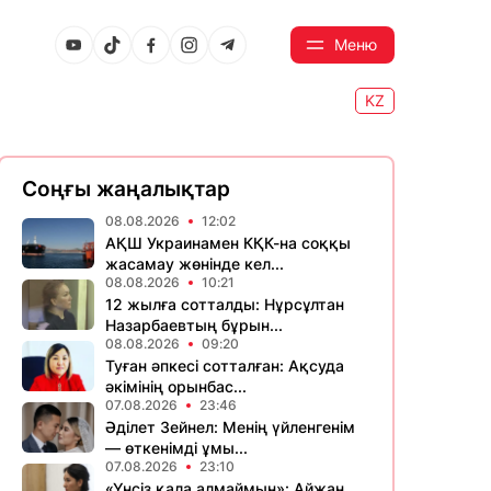
Меню
KZ
Соңғы жаңалықтар
08.08.2026
12:02
АҚШ Украинамен КҚК-на соққы
жасамау жөнінде кел...
08.08.2026
10:21
12 жылға сотталды: Нұрсұлтан
Назарбаевтың бұрын...
08.08.2026
09:20
Туған әпкесі сотталған: Ақсуда
әкімінің орынбас...
07.08.2026
23:46
Әділет Зейнел: Менің үйленгенім
— өткенімді ұмы...
07.08.2026
23:10
«Үнсіз қала алмаймын»: Айжан