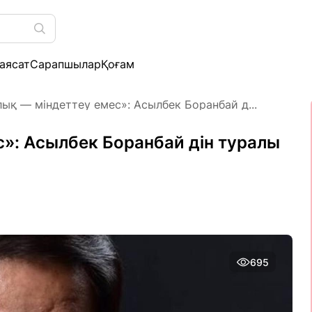
аясат
Сарапшылар
Қоғам
ық — міндеттеу емес»: Асылбек Боранбай д...
»: Асылбек Боранбай дін туралы
695