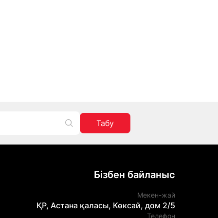
Табу
Бізбен байланыс
Мекен-жай
ҚР, Астана қаласы, Көксай, дом 2/5
Телефон