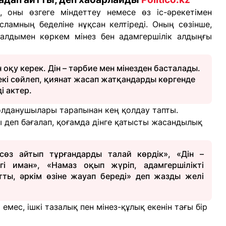
, оны өзгеге міндеттеу немесе өз іс-әрекетімен
сламның беделіне нұқсан келтіреді. Оның сөзінше,
 алдымен көркем мінез бен адамгершілік алдыңғы
н оқу керек. Дін – тәрбие мен мінезден басталады.
екі сөйлеп, қиянат жасап жатқандарды көргенде
і актер.
қолданушылары тарапынан кең қолдау тапты.
ы деп бағалап, қоғамда дінге қатысты жасандылық
өз айтып тұрғандарды талай көрдік», «Дін –
гі иман», «Намаз оқып жүріп, адамгершілікті
ты, әркім өзіне жауап береді» деп жазды желі
 емес, ішкі тазалық пен мінез-құлық екенін тағы бір