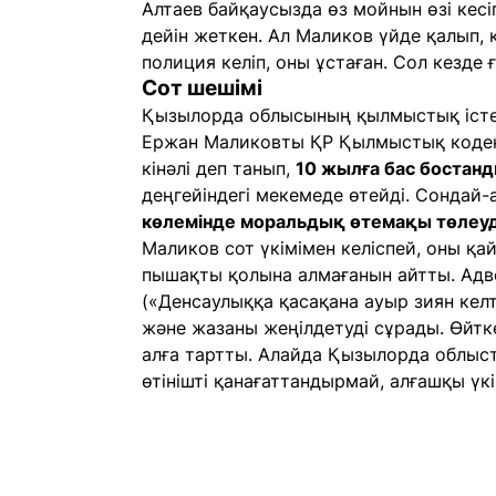
Алтаев байқаусызда өз мойнын өзі кесіп
дейін жеткен. Ал Маликов үйде қалып, қ
полиция келіп, оны ұстаған. Сол кезде
Сот шешімі
Қызылорда облысының қылмыстық істе
Ержан Маликовты ҚР Қылмыстық кодек
кінәлі деп танып,
10 жылға бас бостан
деңгейіндегі мекемеде өтейді. Сондай
көлемінде моральдық өтемақы төлеуд
Маликов сот үкімімен келіспей, оны қай
пышақты қолына алмағанын айтты. Адво
(«Денсаулыққа қасақана ауыр зиян кел
және жазаны жеңілдетуді сұрады. Өйтк
алға тартты. Алайда Қызылорда облыс
өтінішті қанағаттандырмай, алғашқы үк