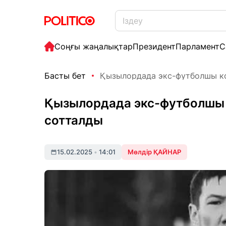
Соңғы жаңалықтар
Президент
Парламент
С
Басты бет
Қызылордада экс-футболшы ком
Қызылордада экс-футболшы 
сотталды
15.02.2025
•
14:01
Мөлдір ҚАЙНАР