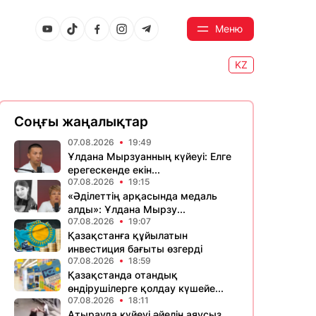
Меню
KZ
Соңғы жаңалықтар
07.08.2026
19:49
Ұлдана Мырзуанның күйеуі: Елге
ерегескенде екін...
07.08.2026
19:15
«Әділеттің арқасында медаль
алды»: Ұлдана Мырзу...
07.08.2026
19:07
Қазақстанға құйылатын
инвестиция бағыты өзгерді
07.08.2026
18:59
Қазақстанда отандық
өндірушілерге қолдау күшейе...
07.08.2026
18:11
Атырауда күйеуі әйелін аяусыз