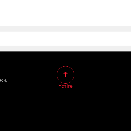
яси,
Үстіге