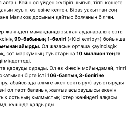
 алған. Кейін ол үйден жүгіріп шығып, тіпті көшеге
анын жуып, өз-өзіне келген. Біраз уақыттан соң
 ғана Маликов досының қайтыс болғанын білген.
р жөніндегі мамандандырылған ауданаралық соты
сінің
99-бабының 1-бөлігі
(«Кісі өлтіру») бойынша
дығынан айырды
. Ол жазасын орташа қауіпсіздік
-ақ, сот марқұмның туыстарына
10 миллион теңге
і
міндеттеді.
та қарауды сұрады. Ол өз кінәсін мойындамай, тіпті
катымен бірге істі
106-баптың 3-бөлігіне
тіру, абайсызда өлімге әкеп соқтыру») ауыстыруды
ені ол төрт баланың жалғыз асыраушысы екенін
тық сотының қылмыстық істер жөніндегі алқасы
імді күшінде қалдырды.