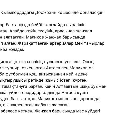
да Қызылордадағы Досжохин көшесінде орналасқан
р бастапқыда бейбіт жағдайда сыра ішіп,
ан. Алайда кейін екеуінің арасында жанжал
н аяқталған. Маликов жанжал барысында
п алған. Жарақаттанған артериялар мен тамырлар
 көз жұмды.
иғаға қатысты өзінің нұсқасын ұсынды. Оның
л турнирі өткен, оған Алтаев пен Маликов өз
сіби футболмен қош айтысқаннан кейін дене
ықтырушысы ретінде жұмыс істеп жүрген.
е тамақтануға барған. Кейін Алтаевтың шақыруымен
ша, үйде теледидар алдында Алтаев күшті
ішуден бас тартқан. Маликовтың сөзіне қарағанда,
іп, пышақпен оған шабуыл жасаған.
 төбелесе кеткен. Жанжал барысында мас күйдегі