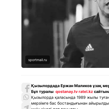
sportmail.ru
Қызылордада Ержан Маликов ұзақ мер
Бұл туралы
qostanay.tv
ratel.kz
cайтына
Қызылорда қаласында 1989 жылы туған
мерзімге бас бостандығынан айырылды.