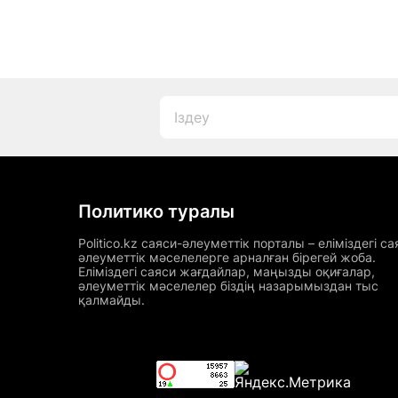
Политико туралы
Politico.kz саяси-әлеуметтік порталы – еліміздегі са
әлеуметтік мәселелерге арналған бірегей жоба.
Еліміздегі саяси жағдайлар, маңызды оқиғалар,
әлеуметтік мәселелер біздің назарымыздан тыс
қалмайды.