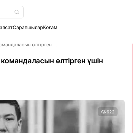
аясат
Сарапшылар
Қоғам
андаласын өлтірген ...
командаласын өлтірген үшін
622