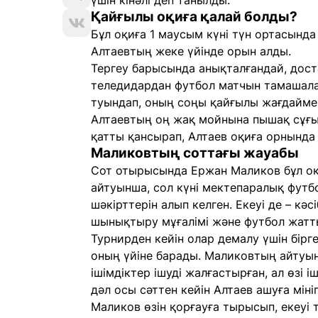
үшін кінәлі деп танылды.
Қайғылы оқиға қалай болды?
Бұл оқиға 1 маусым күні түн ортасын
Алтаевтың жеке үйінде орын алды.
Тергеу барысында анықталғандай, доста
теледидардан футбол матчын тамашалағ
туындап, оның соңы қайғылы жағдайме
Алтаевтың оң жақ мойнына пышақ сұғы
қатты қансырап, Алтаев оқиға орнында
Маликовтың соттағы жауабы
Сот отырысында Ержан Маликов бұл оқ
айтуынша, сол күні мектепаралық футбо
шәкірттерін алып келген. Екеуі де – кә
шынықтыру мұғалімі және футбол жатт
Турнирден кейін олар демалу үшін бірг
оның үйіне барады. Маликовтың айтуын
ішімдіктер ішуді жалғастырған, ал өзі 
дәл осы сәттен кейін Алтаев ашуға мін
Маликов өзін қорғауға тырысып, екеуі