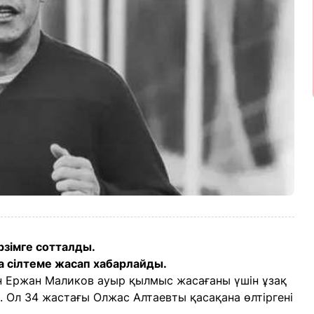
зімге сотталды.
 сілтеме жасап хабарлайды.
 Ержан Маликов ауыр қылмыс жасағаны үшін ұзақ
 Ол 34 жастағы Олжас Алтаевты қасақана өлтіргені