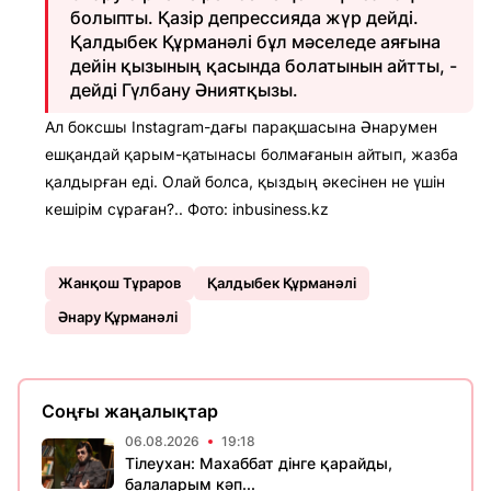
болыпты. Қазір депрессияда жүр дейді.
Қалдыбек Құрманәлі бұл мәселеде аяғына
дейін қызының қасында болатынын айтты, -
дейді Гүлбану Әниятқызы.
Ал боксшы Instagram-дағы парақшасына Әнарумен
ешқандай қарым-қатынасы болмағанын айтып, жазба
қалдырған еді. Олай болса, қыздың әкесінен не үшін
кешірім сұраған?.. Фото: inbusiness.kz
Жанқош Тұраров
Қалдыбек Құрманәлі
Әнару Құрманәлі
Соңғы жаңалықтар
06.08.2026
19:18
Тілеухан: Махаббат дінге қарайды,
балаларым кәп...