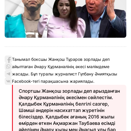
Танымал боксшы Жанқош Тұраров зорлады деп
айыптаған Әнару Құрманәлінің әкесі мәлімдеме
жасады. Бұл туралы журналист Гүлбану Әниятқызы
Facebook-тегі парақшасына жариялады.
Спортшы Жанқош зорлады деп арызданған
Әнару Құрманәлінің әкесімен сөйлестім.
Қалдыбек Құрманәлінің белгілі сазгер,
Шәмші әндерін насихаттап жүретінін
білесіздер. Қалдыбек ағаның 2016 жылы
өмірден өткен Ақмаржан Таубаева есімді
әйелінен Әнару қызы мен Әнасыл ұлы бар