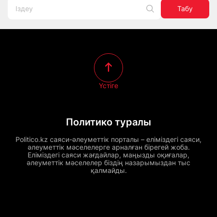
Табу
Үстіге
Политико туралы
Politico.kz саяси-әлеуметтік порталы – еліміздегі саяси,
әлеуметтік мәселелерге арналған бірегей жоба.
Еліміздегі саяси жағдайлар, маңызды оқиғалар,
әлеуметтік мәселелер біздің назарымыздан тыс
қалмайды.