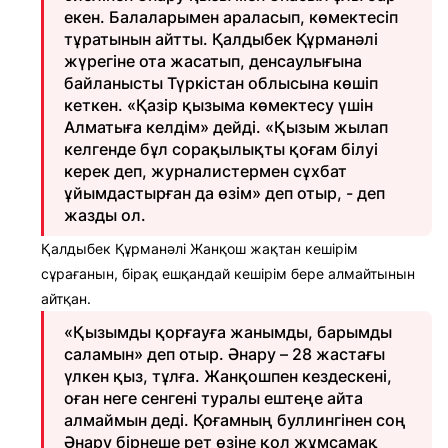
екен. Балаларымен араласып, көмектесіп
тұратынын айтты. Қалдыбек Құрманәлі
жүрегіне ота жасатып, денсаулығына
байланысты Түркістан облысына көшіп
кеткен. «Қазір қызыма көмектесу үшін
Алматыға келдім» дейді. «Қызым жылап
келгенде бұл сорақылықты қоғам білуі
керек деп, журналистермен сұхбат
ұйымдастырған да өзім» деп отыр, - деп
жазды ол.
Қалдыбек Құрманәлі Жанқош жақтан кешірім
сұрағанын, бірақ ешқандай кешірім бере алмайтынын
айтқан.
«Қызымды қорғауға жанымды, барымды
саламын» деп отыр. Әнару – 28 жастағы
үлкен қыз, тұлға. Жанқошпен кездескені,
оған неге сенгені туралы ештеңе айта
алмаймын деді. Қоғамның буллингінен соң
Әнару бірнеше рет өзіне қол жұмсамақ