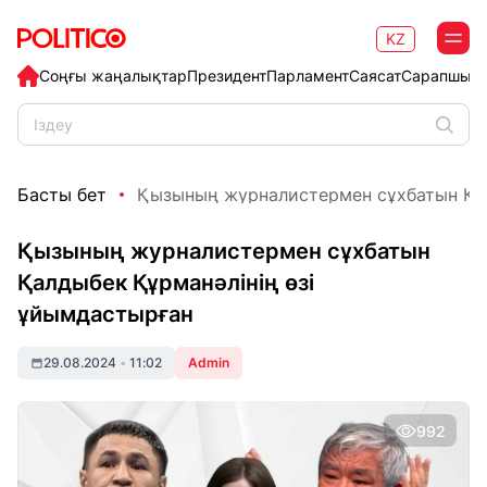
KZ
Соңғы жаңалықтар
Президент
Парламент
Саясат
Сарапшыл
Басты бет
Қызының журналистермен сұхбатын Қал
Қызының журналистермен сұхбатын
Қалдыбек Құрманәлінің өзі
ұйымдастырған
29.08.2024
•
11:02
Admin
992