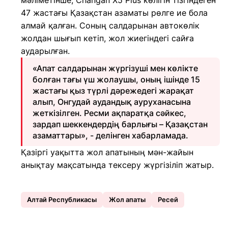
мәліметінше, Changan X5 Plus көлігін тізгіндеген
47 жастағы Қазақстан азаматы рөлге ие бола
алмай қалған. Соның салдарынан автокөлік
жолдан шығып кетіп, жол жиегіндегі сайға
аударылған.
«Апат салдарынан жүргізуші мен көлікте
болған тағы үш жолаушы, оның ішінде 15
жастағы қыз түрлі дәрежедегі жарақат
алып, Онгудай аудандық ауруханасына
жеткізілген. Ресми ақпаратқа сәйкес,
зардап шеккендердің барлығы – Қазақстан
азаматтары», - делінген хабарламада.
Қазіргі уақытта жол апатының мән-жайын
анықтау мақсатында тексеру жүргізіліп жатыр.
Алтай Республикасы
Жол апаты
Ресей