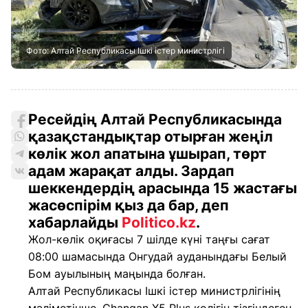
Фото: Алтай Республикасы Ішкі істер министрлігі
Ресейдің Алтай Республикасында
қазақстандықтар отырған жеңіл
көлік жол апатына ұшырап, төрт
адам жарақат алды. Зардап
шеккендердің арасында 15 жастағы
жасөспірім қыз да бар, деп
хабарлайды
Politico.kz
.
Жол-көлік оқиғасы 7 шілде күні таңғы сағат
08:00 шамасында Онгудай ауданындағы Белый
Бом ауылының маңында болған.
Алтай Республикасы Ішкі істер министрлігінің