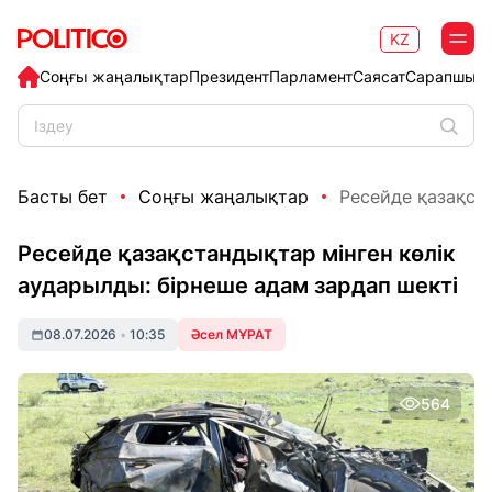
KZ
Соңғы жаңалықтар
Президент
Парламент
Саясат
Сарапшыл
Басты бет
Соңғы жаңалықтар
Ресейде қазақста
Ресейде қазақстандықтар мінген көлік
аударылды: бірнеше адам зардап шекті
08.07.2026
•
10:35
Әсел МҰРАТ
564