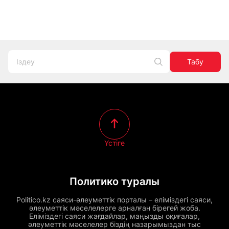
Табу
Үстіге
Политико туралы
Politico.kz саяси-әлеуметтік порталы – еліміздегі саяси,
әлеуметтік мәселелерге арналған бірегей жоба.
Еліміздегі саяси жағдайлар, маңызды оқиғалар,
әлеуметтік мәселелер біздің назарымыздан тыс