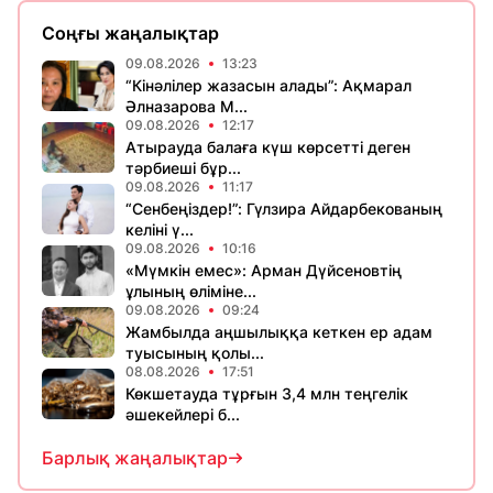
Соңғы жаңалықтар
09.08.2026
13:23
“Кінәлілер жазасын алады”: Ақмарал
Әлназарова М...
09.08.2026
12:17
Атырауда балаға күш көрсетті деген
тәрбиеші бұр...
09.08.2026
11:17
“Сенбеңіздер!”: Гүлзира Айдарбекованың
келіні ү...
09.08.2026
10:16
«Мүмкін емес»: Арман Дүйсеновтің
ұлының өліміне...
09.08.2026
09:24
Жамбылда аңшылыққа кеткен ер адам
туысының қолы...
08.08.2026
17:51
Көкшетауда тұрғын 3,4 млн теңгелік
әшекейлері б...
Барлық жаңалықтар